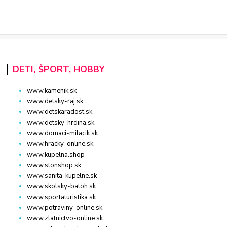
DETI, ŠPORT, HOBBY
www.kamenik.sk
www.detsky-raj.sk
www.detskaradost.sk
www.detsky-hrdina.sk
www.domaci-milacik.sk
www.hracky-online.sk
www.kupelna.shop
www.stonshop.sk
www.sanita-kupelne.sk
www.skolsky-batoh.sk
www.sportaturistika.sk
www.potraviny-online.sk
www.zlatnictvo-online.sk