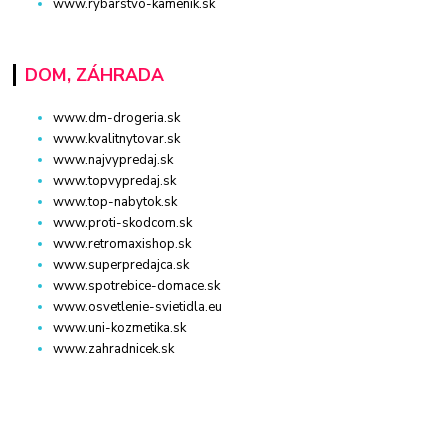
www.rybarstvo-kamenik.sk
DOM, ZÁHRADA
www.dm-drogeria.sk
www.kvalitnytovar.sk
www.najvypredaj.sk
www.topvypredaj.sk
www.top-nabytok.sk
www.proti-skodcom.sk
www.retromaxishop.sk
www.superpredajca.sk
www.spotrebice-domace.sk
www.osvetlenie-svietidla.eu
www.uni-kozmetika.sk
www.zahradnicek.sk