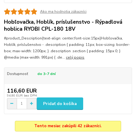
Ako ma hodnotia zákazníci
Hobľovačka, Hoblík, príslušenstvo - Rýpadlová
hoblica RYOBI CPL-180 18V
#product_Description{text-align: center;font-size:15px}Hobľovačka,
Hoblík, príslušenstvo - .description { padding: 11px; box-sizing: border-
box; max-width: 1200px; } .description .section { padding: 15px 0; }
@media (max-width: 991px) { .de...
celý popis
Dostupnosť
do 3-7 dní
116,60 EUR
94,80 EUR
bez DPH
Pridať do košíka
Tento mesiac zakúpili 42 zákazníci.