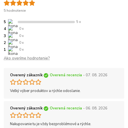
5 hodnotenie
5
5 x
4
0 x
3
0 x
2
0 x
1
0 x
Ako overíme hodnotenie?
Overený zákazník
Overená recenzia
- 07. 08. 2026
Veľký výber produktov a rýchle odoslanie.
Overený zákazník
Overená recenzia
- 06. 08. 2026
Nakupovanie tu je vždy bezproblémové a rýchle.