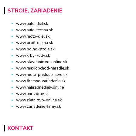
STROJE, ZARIADENIE
www.auto-diel.sk
www.auto-techna.sk
www.moto-diel.sk
www.profi-dielna.sk
www.polno-stroje.sk
www.krby-kotly.sk
www.stavebnictvo-online.sk
www.maxiobchod-naradie.sk
www.moto-prislusenstvo.sk
www.firemne-zariadenie.sk
www.nahradnediely.online
www.uni-zdrav.sk
www.zlatnictvo-online.sk
www.zariadenie-firmy.sk
KONTAKT