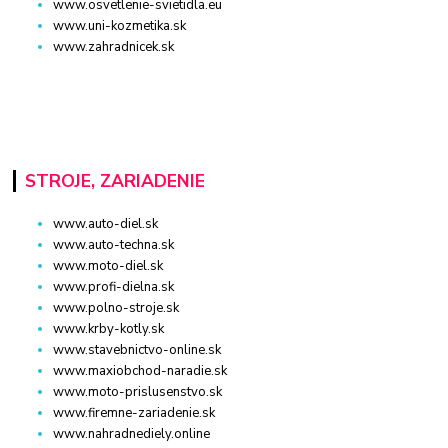
www.osvetlenie-svietidla.eu
www.uni-kozmetika.sk
www.zahradnicek.sk
STROJE, ZARIADENIE
www.auto-diel.sk
www.auto-techna.sk
www.moto-diel.sk
www.profi-dielna.sk
www.polno-stroje.sk
www.krby-kotly.sk
www.stavebnictvo-online.sk
www.maxiobchod-naradie.sk
www.moto-prislusenstvo.sk
www.firemne-zariadenie.sk
www.nahradnediely.online