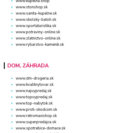
www.kupelna.shop
www.stonshop.sk
www.sanita-kupelne.sk
www.skolsky-batoh.sk
www.sportaturistika.sk
www.potraviny-online.sk
www.zlatnictvo-online.sk
www.rybarstvo-kamenik.sk
DOM, ZÁHRADA
www.dm-drogeria.sk
www.kvalitnytovar.sk
www.najvypredaj.sk
www.topvypredaj.sk
www.top-nabytok.sk
www.proti-skodcom.sk
www.retromaxishop.sk
www.superpredajca.sk
www.spotrebice-domace.sk