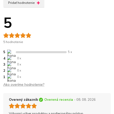
Pridať hodnotenie
5
5 hodnotenie
5
5 x
4
0 x
3
0 x
2
0 x
1
0 x
Ako overíme hodnotenie?
Overený zákazník
Overená recenzia
- 08. 08. 2026
Výborný výber produktov a profesionálny prístup.