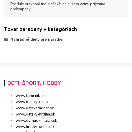
Produkt prekonal moje očakávania, som veľmi príjemne
prekvapený.
Tovar zaradený v kategóriách
Náhradné diely pre náradie
DETI, ŠPORT, HOBBY
www.kamenik.sk
www.detsky-raj.sk
www.detskaradost.sk
www.detsky-hrdina.sk
www.domaci-milacik.sk
www.hracky-online.sk