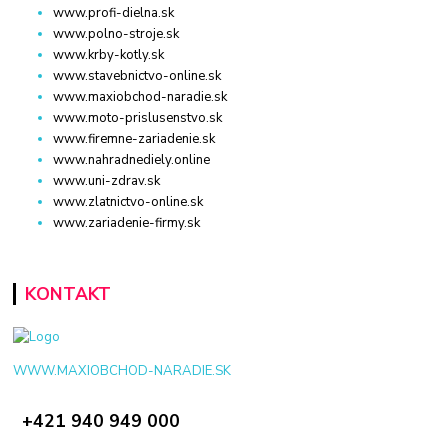
www.profi-dielna.sk
www.polno-stroje.sk
www.krby-kotly.sk
www.stavebnictvo-online.sk
www.maxiobchod-naradie.sk
www.moto-prislusenstvo.sk
www.firemne-zariadenie.sk
www.nahradnediely.online
www.uni-zdrav.sk
www.zlatnictvo-online.sk
www.zariadenie-firmy.sk
KONTAKT
WWW.MAXIOBCHOD-NARADIE.SK
+421 940 949 000