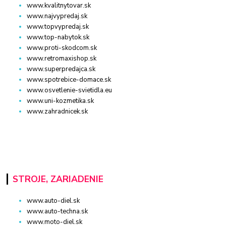
www.kvalitnytovar.sk
www.najvypredaj.sk
www.topvypredaj.sk
www.top-nabytok.sk
www.proti-skodcom.sk
www.retromaxishop.sk
www.superpredajca.sk
www.spotrebice-domace.sk
www.osvetlenie-svietidla.eu
www.uni-kozmetika.sk
www.zahradnicek.sk
STROJE, ZARIADENIE
www.auto-diel.sk
www.auto-techna.sk
www.moto-diel.sk