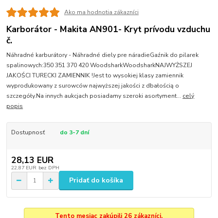
Ako ma hodnotia zákazníci
Karborátor - Makita AN901- Kryt prívodu vzduchu
č.
Náhradné karburátory - Náhradné diely pre náradieGaźnik do pilarek
spalinowych:350 351 370 420 WoodsharkWoodsharkNAJWYŻSZEJ
JAKOŚCI TURECKI ZAMIENNIK !Jest to wysokiej klasy zamiennik
wyprodukowany z surowców najwyższej jakości z dbałością o
szczegóły.Na innych aukcjach posiadamy szeroki asortyment...
celý
popis
Dostupnosť
do 3-7 dní
28,13 EUR
22,87 EUR
bez DPH
Pridať do košíka
Tento mesiac zakúpili 26 zákazníci.