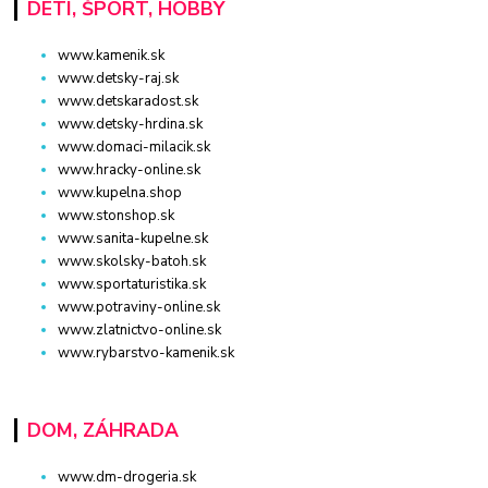
DETI, ŠPORT, HOBBY
www.kamenik.sk
www.detsky-raj.sk
www.detskaradost.sk
www.detsky-hrdina.sk
www.domaci-milacik.sk
www.hracky-online.sk
www.kupelna.shop
www.stonshop.sk
www.sanita-kupelne.sk
www.skolsky-batoh.sk
www.sportaturistika.sk
www.potraviny-online.sk
www.zlatnictvo-online.sk
www.rybarstvo-kamenik.sk
DOM, ZÁHRADA
www.dm-drogeria.sk