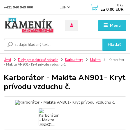
0
ks
EUR
+421 940 949 000
za
0,00 EUR
Menu
Hľadať
Úvod
Diely pre elektrické náradie
Karburátory
Makita
Karborátor
- Makita AN901- Kryt prívodu vzduchu č.
Karborátor - Makita AN901- Kryt
prívodu vzduchu č.