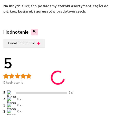
Na innych aukcjach posiadamy szeroki asortyment części do
pił, kos, kosiarek i agregatów prądotwórczych.
Hodnotenie
5
Pridať hodnotenie
5
5 hodnotenie
5
5 x
4
0 x
3
0 x
2
0 x