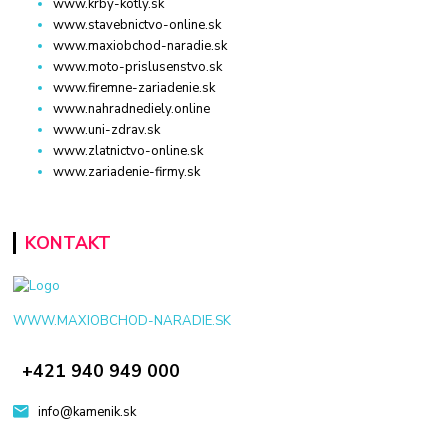
www.krby-kotly.sk
www.stavebnictvo-online.sk
www.maxiobchod-naradie.sk
www.moto-prislusenstvo.sk
www.firemne-zariadenie.sk
www.nahradnediely.online
www.uni-zdrav.sk
www.zlatnictvo-online.sk
www.zariadenie-firmy.sk
KONTAKT
WWW.MAXIOBCHOD-NARADIE.SK
+421 940 949 000
info@kamenik.sk