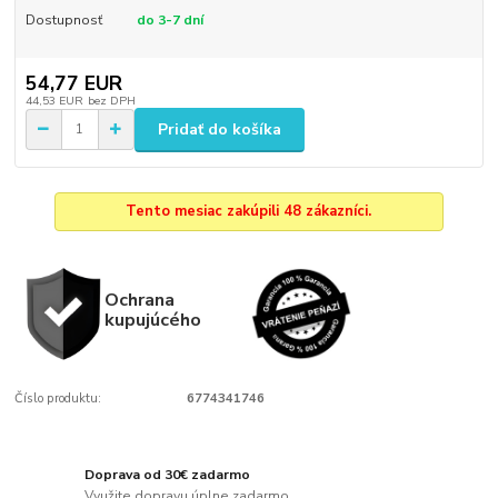
Dostupnosť
do 3-7 dní
54,77 EUR
44,53 EUR
bez DPH
Pridať do košíka
Tento mesiac zakúpili 48 zákazníci.
Ochrana
kupujúcého
Číslo produktu:
6774341746
Doprava od 30€ zadarmo
Využite dopravu úplne zadarmo