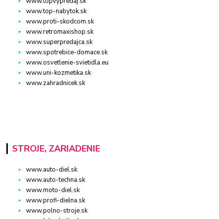
www.topvypredaj.sk
www.top-nabytok.sk
www.proti-skodcom.sk
www.retromaxishop.sk
www.superpredajca.sk
www.spotrebice-domace.sk
www.osvetlenie-svietidla.eu
www.uni-kozmetika.sk
www.zahradnicek.sk
STROJE, ZARIADENIE
www.auto-diel.sk
www.auto-techna.sk
www.moto-diel.sk
www.profi-dielna.sk
www.polno-stroje.sk