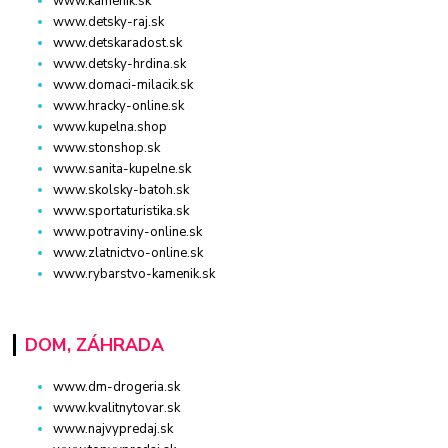
www.kamenik.sk
www.detsky-raj.sk
www.detskaradost.sk
www.detsky-hrdina.sk
www.domaci-milacik.sk
www.hracky-online.sk
www.kupelna.shop
www.stonshop.sk
www.sanita-kupelne.sk
www.skolsky-batoh.sk
www.sportaturistika.sk
www.potraviny-online.sk
www.zlatnictvo-online.sk
www.rybarstvo-kamenik.sk
DOM, ZÁHRADA
www.dm-drogeria.sk
www.kvalitnytovar.sk
www.najvypredaj.sk