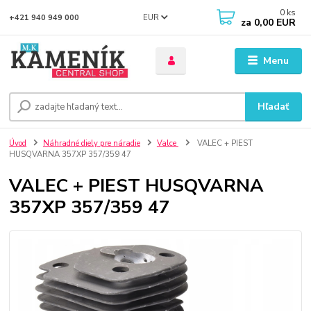
0
ks
EUR
+421 940 949 000
za
0,00 EUR
Menu
Hľadať
Úvod
Náhradné diely pre náradie
Valce
VALEC + PIEST
HUSQVARNA 357XP 357/359 47
VALEC + PIEST HUSQVARNA
357XP 357/359 47