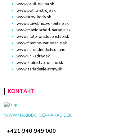
www.profi-dielna.sk
www.polno-stroje.sk
www.krby-kotly.sk
www.stavebnictvo-online.sk
www.maxiobchod-naradie.sk
www.moto-prislusenstvo.sk
www.firemne-zariadenie.sk
www.nahradnediely.online
www.uni-zdrav.sk
www.zlatnictvo-online.sk
www.zariadenie-firmy.sk
KONTAKT
WWW.MAXIOBCHOD-NARADIE.SK
+421 940 949 000