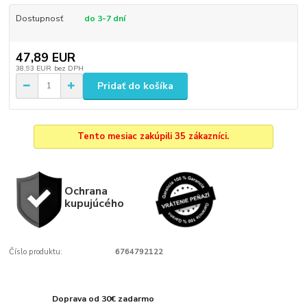
Dostupnosť
do 3-7 dní
47,89 EUR
38,93 EUR
bez DPH
Pridať do košíka
Tento mesiac zakúpili 35 zákazníci.
Ochrana
kupujúcého
Číslo produktu:
6764792122
Doprava od 30€ zadarmo