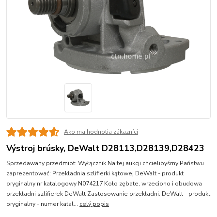
Ako ma hodnotia zákazníci
Výstroj brúsky, DeWalt D28113,D28139,D28423
Sprzedawany przedmiot: Wyłącznik Na tej aukcji chcielibyśmy Państwu
zaprezentować: Przekładnia szlifierki kątowej DeWalt - produkt
oryginalny nr katalogowy N074217 Koło zębate, wrzeciono i obudowa
przekładni szlifierek DeWalt Zastosowanie przekładni: DeWalt - produkt
oryginalny - numer katal...
celý popis