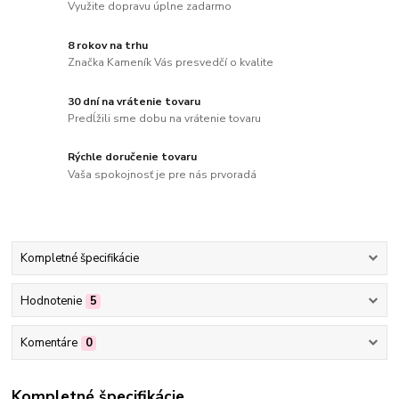
Využite dopravu úplne zadarmo
8 rokov na trhu
Značka Kameník Vás presvedčí o kvalite
30 dní na vrátenie tovaru
Predĺžili sme dobu na vrátenie tovaru
Rýchle doručenie tovaru
Vaša spokojnosť je pre nás prvoradá
Kompletné špecifikácie
Hodnotenie
5
Komentáre
0
Kompletné špecifikácie