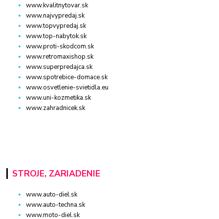
www.kvalitnytovar.sk
www.najvypredaj.sk
www.topvypredaj.sk
www.top-nabytok.sk
www.proti-skodcom.sk
www.retromaxishop.sk
www.superpredajca.sk
www.spotrebice-domace.sk
www.osvetlenie-svietidla.eu
www.uni-kozmetika.sk
www.zahradnicek.sk
STROJE, ZARIADENIE
www.auto-diel.sk
www.auto-techna.sk
www.moto-diel.sk