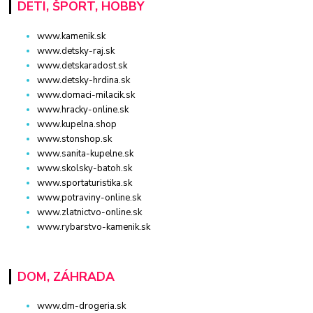
DETI, ŠPORT, HOBBY
www.kamenik.sk
www.detsky-raj.sk
www.detskaradost.sk
www.detsky-hrdina.sk
www.domaci-milacik.sk
www.hracky-online.sk
www.kupelna.shop
www.stonshop.sk
www.sanita-kupelne.sk
www.skolsky-batoh.sk
www.sportaturistika.sk
www.potraviny-online.sk
www.zlatnictvo-online.sk
www.rybarstvo-kamenik.sk
DOM, ZÁHRADA
www.dm-drogeria.sk