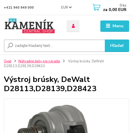
0
ks
EUR
+421 940 949 000
za
0,00 EUR
Menu
Hľadať
Úvod
Náhradné diely pre náradie
Výstroj brúsky, DeWalt
D28113,D28139,D28423
Výstroj brúsky, DeWalt
D28113,D28139,D28423