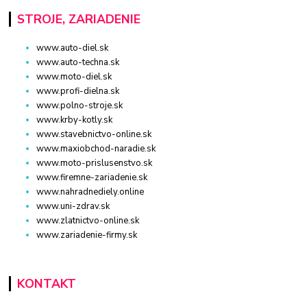
STROJE, ZARIADENIE
www.auto-diel.sk
www.auto-techna.sk
www.moto-diel.sk
www.profi-dielna.sk
www.polno-stroje.sk
www.krby-kotly.sk
www.stavebnictvo-online.sk
www.maxiobchod-naradie.sk
www.moto-prislusenstvo.sk
www.firemne-zariadenie.sk
www.nahradnediely.online
www.uni-zdrav.sk
www.zlatnictvo-online.sk
www.zariadenie-firmy.sk
KONTAKT