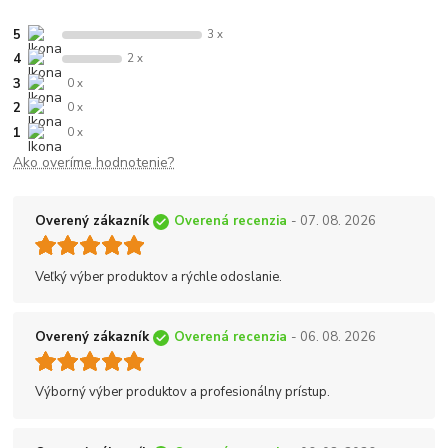
5
3 x
4
2 x
3
0 x
2
0 x
1
0 x
Ako overíme hodnotenie?
Overený zákazník
Overená recenzia
- 07. 08. 2026
Veľký výber produktov a rýchle odoslanie.
Overený zákazník
Overená recenzia
- 06. 08. 2026
Výborný výber produktov a profesionálny prístup.