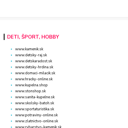
DETI, ŠPORT, HOBBY
www.kamenik.sk
www.detsky-raj.sk
www.detskaradost.sk
www.detsky-hrdina.sk
www.domaci-milacik.sk
www.hracky-online.sk
www.kupelna.shop
www.stonshop.sk
www.sanita-kupelne.sk
www.skolsky-batoh.sk
www.sportaturistika.sk
www.potraviny-online.sk
www.zlatnictvo-online.sk
www.rybarstvo-kamenik.sk