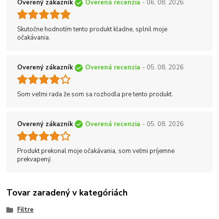
Overený zákazník
Overená recenzia
- 06. 08. 2026
Skutočne hodnotím tento produkt kladne, splnil moje
očakávania.
Overený zákazník
Overená recenzia
- 05. 08. 2026
Som veľmi rada že som sa rozhodla pre tento produkt.
Overený zákazník
Overená recenzia
- 05. 08. 2026
Produkt prekonal moje očakávania, som veľmi príjemne
prekvapený.
Tovar zaradený v kategóriách
Filtre