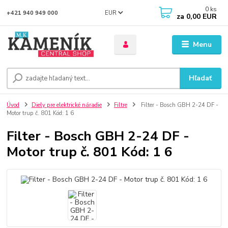
0
ks
EUR
+421 940 949 000
za
0,00 EUR
Menu
Hľadať
Úvod
Diely pre elektrické náradie
Filtre
Filter - Bosch GBH 2-24 DF -
Motor trup č. 801 Kód: 1 6
Filter - Bosch GBH 2-24 DF -
Motor trup č. 801 Kód: 1 6