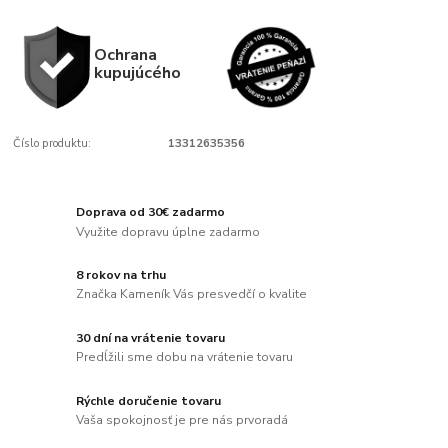
Ochrana
kupujúcého
Číslo produktu:
13312635356
Doprava od 30€ zadarmo
Využite dopravu úplne zadarmo
8 rokov na trhu
Značka Kameník Vás presvedčí o kvalite
30 dní na vrátenie tovaru
Predĺžili sme dobu na vrátenie tovaru
Rýchle doručenie tovaru
Vaša spokojnosť je pre nás prvoradá