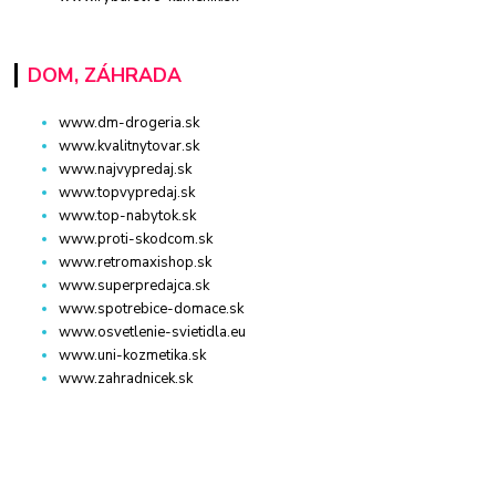
DOM, ZÁHRADA
www.dm-drogeria.sk
www.kvalitnytovar.sk
www.najvypredaj.sk
www.topvypredaj.sk
www.top-nabytok.sk
www.proti-skodcom.sk
www.retromaxishop.sk
www.superpredajca.sk
www.spotrebice-domace.sk
www.osvetlenie-svietidla.eu
www.uni-kozmetika.sk
www.zahradnicek.sk