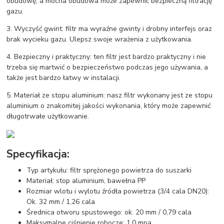
obudowę, a mocna obudowa może zapewnić bezpieczną filtrację
gazu.
3. Wyczyść gwint: filtr ma wyraźne gwinty i drobny interfejs oraz
brak wycieku gazu. Ulepsz swoje wrażenia z użytkowania.
4. Bezpieczny i praktyczny: ten filtr jest bardzo praktyczny i nie
trzeba się martwić o bezpieczeństwo podczas jego używania, a
także jest bardzo łatwy w instalacji.
5. Materiał ze stopu aluminium: nasz filtr wykonany jest ze stopu
aluminium o znakomitej jakości wykonania, który może zapewnić
długotrwałe użytkowanie.
Specyfikacja:
Typ artykułu: filtr sprężonego powietrza do suszarki
Materiał: stop aluminium, bawełna PP
Rozmiar wlotu i wylotu źródła powietrza (3/4 cala DN20):
Ok. 32 mm / 1,26 cala
Średnica otworu spustowego: ok. 20 mm / 0,79 cala
Maksymalne ciśnienie robocze: 1,0 mpa