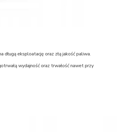
 długą eksploatację oraz złą jakość paliwa.
otrwałą wydajność oraz trwałość nawet przy