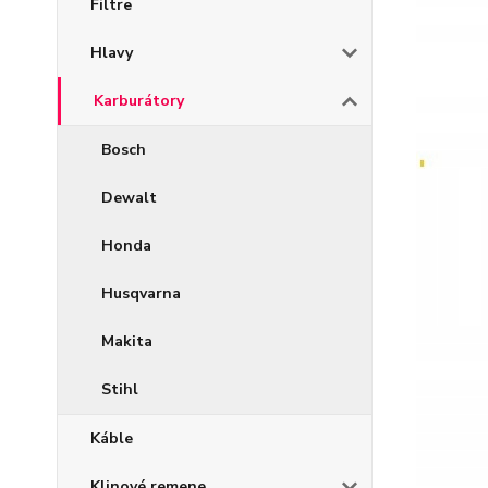
Filtre
Hlavy
Karburátory
Bosch
Dewalt
Honda
Husqvarna
Makita
Stihl
Káble
Klinové remene