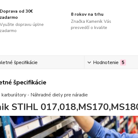
Doprava od 30€
8 rokov na trhu
zadarmo
Značka Kameník Vás
Využite dopravu úplne
presvedčí o kvalite
zadarmo
etné špecifikácie
Hodnotenie
5
tné špecifikácie
karburátory - Náhradné diely pre náradie
ik STIHL 017,018,MS170,MS18