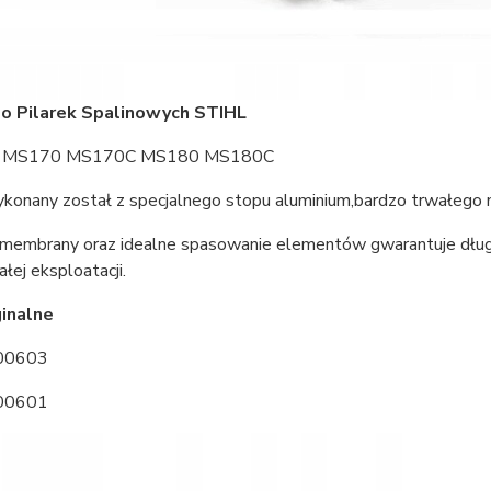
Do Pilarek Spalinowych STIHL
8 MS170 MS170C MS180 MS180C
konany został z specjalnego stopu aluminium,bardzo trwałego na
membrany oraz idealne spasowanie elementów gwarantuje dług
łej eksploatacji.
inalne
00603
00601