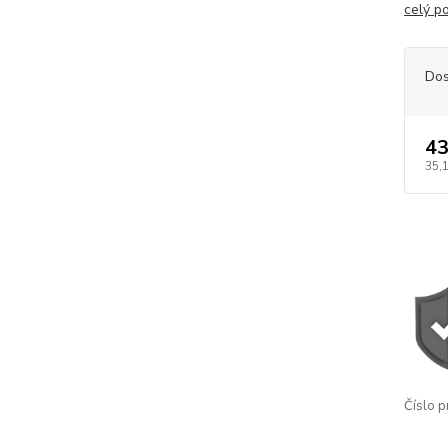
celý p
Dos
43
35,
Číslo p