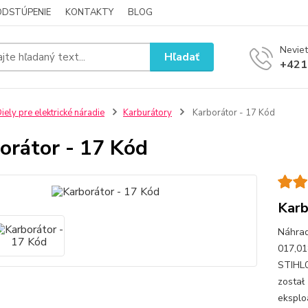
ODSTÚPENIE
KONTAKTY
BLOG
Neviet
Hľadať
+421
iely pre elektrické náradie
Karburátory
Karborátor - 17 Kód
orátor - 17 Kód
Karb
Náhrad
017,01
STIHL
został
eksplo