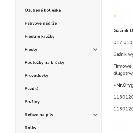
Ozubené kolieska
Palivové nádrže
Gaźnik 
Piestne krúžky
017 01
Piesty
Gaźnik wy
Podložky na brúsky
Firmowe 
długotrwa
Prevodovky
+Nr.Oryg
Puzdrá
113012
Pružiny
113012
Reťaze na píly
Rolky