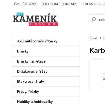
ČASTÉ OTÁZKY
OBCHODNÉ PODMIENKY
REKLAMÁCIA - 
Úvod
D
Akumulátorové vŕtačky
Karb
Brúsky
Brúsky na reťaze
Drážkovacie frézy
Elektrocentraly
Frézy, frézky
Hoblíky a hobľovačky