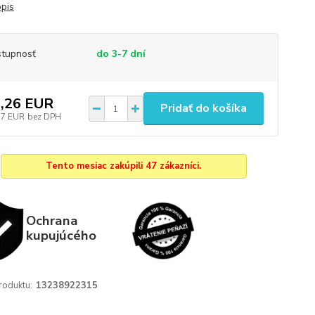
opis
tupnosť
do 3-7 dní
,26 EUR
Pridať do košíka
17 EUR
bez DPH
Tento mesiac zakúpili 47 zákazníci.
Ochrana
kupujúcého
roduktu:
13238922315