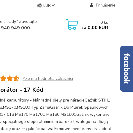
Prihlásenie
EUR
e si rady? Zavolajte.
0
ks
za
0,00 EUR
 940 949 000
Ako ma hodnotia zákazníci
orátor - 17 Kód
né karburátory - Náhradné diely pre náradieGaźnik STIHL
8,MS170,MS180 Typ ZamaGaźnik Do Pilarek Spalinowych
017 018 MS170 MS170C MS180 MS180CGaźnik wykonany
 z specjalnego stopu aluminium,bardzo trwałego na długą
atację oraz złą jakość paliwa.Firmowe membrany oraz ideal...