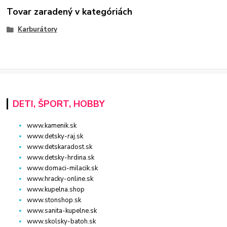
Tovar zaradený v kategóriách
Karburátory
DETI, ŠPORT, HOBBY
www.kamenik.sk
www.detsky-raj.sk
www.detskaradost.sk
www.detsky-hrdina.sk
www.domaci-milacik.sk
www.hracky-online.sk
www.kupelna.shop
www.stonshop.sk
www.sanita-kupelne.sk
www.skolsky-batoh.sk