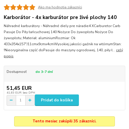
Ako ma hodnotia zákazníci
Karborátor - 4x karburátor pre živé plochy 140
Náhradné karburátory - Náhradné diely pre náradie4 XCarburetor Carb
Pasuje Do Piły łańcuchowej 140 Nożyce Do żywopłotu Nożyce Do
żywopłotu;:Materiał: aluminiumRozmiar: Ok
433x354x157"/11cmx9cmx4cmWysokiej jakości gaźnik na wtórnymStan:
!Nieoryginalna część doPasuje do maszyny ogrodowej, 140, piły ł...
celý
popis
Dostupnosť
do 3-7 dní
51,45 EUR
41,83 EUR
bez DPH
Pridať do košíka
Tento mesiac zakúpili 35 zákazníci.