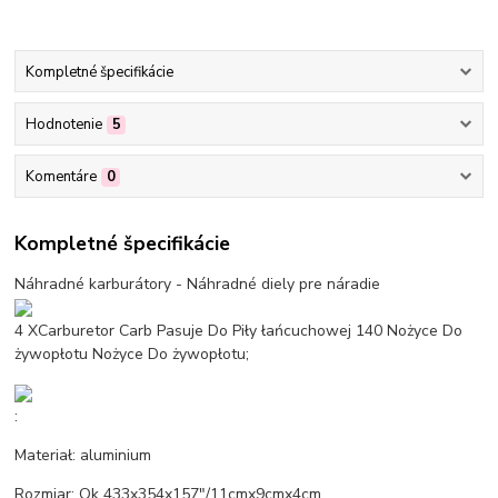
Kompletné špecifikácie
Hodnotenie
5
Komentáre
0
Kompletné špecifikácie
Náhradné karburátory - Náhradné diely pre náradie
4 XCarburetor Carb Pasuje Do Piły łańcuchowej 140 Nożyce Do
żywopłotu Nożyce Do żywopłotu;
:
Materiał: aluminium
Rozmiar: Ok 433x354x157"/11cmx9cmx4cm