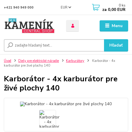
0
ks
EUR
+421 940 949 000
za
0,00 EUR
Menu
Hľadať
Úvod
Diely pre elektrické náradie
Karburátory
Karborátor - 4x
karburátor pre živé plochy 140
Karborátor - 4x karburátor pre
živé plochy 140