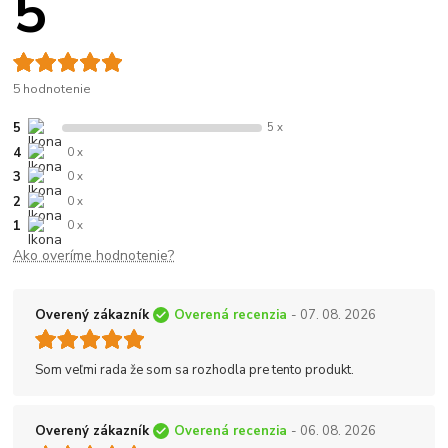
5
5 hodnotenie
5
5 x
4
0 x
3
0 x
2
0 x
1
0 x
Ako overíme hodnotenie?
Overený zákazník
Overená recenzia
- 07. 08. 2026
Som veľmi rada že som sa rozhodla pre tento produkt.
Overený zákazník
Overená recenzia
- 06. 08. 2026