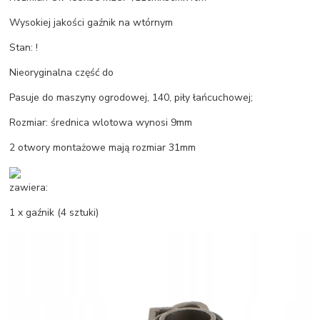
Wysokiej jakości gaźnik na wtórnym
Stan: !
Nieoryginalna część do
Pasuje do maszyny ogrodowej, 140, piły łańcuchowej;
Rozmiar: średnica wlotowa wynosi 9mm
2 otwory montażowe mają rozmiar 31mm
zawiera:
1 x gaźnik (4 sztuki)