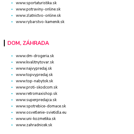
www.sportaturistika.sk
www.potraviny-online.sk
www.zlatnictvo-online.sk
www.rybarstvo-kamenik.sk
DOM, ZÁHRADA
www.dm-drogeria.sk
www.kvalitnytovar.sk
www.najvypredaj.sk
www.topvypredaj.sk
www.top-nabytok.sk
www.proti-skodcom.sk
www.retromaxishop.sk
www.superpredajca.sk
www.spotrebice-domace.sk
www.osvetlenie-svietidla.eu
www.uni-kozmetika.sk
www.zahradnicek.sk