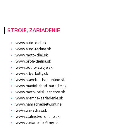
STROJE, ZARIADENIE
www.auto-diel.sk
www.auto-techna.sk
www.moto-diel.sk
www.profi-dielna.sk
www.polno-stroje.sk
www.krby-kotly.sk
www.stavebnictvo-online.sk
www.maxiobchod-naradie.sk
www.moto-prislusenstvo.sk
www.firemne-zariadenie.sk
www.nahradnediely.online
www.uni-zdrav.sk
www.zlatnictvo-online.sk
www.zariadenie-firmy.sk