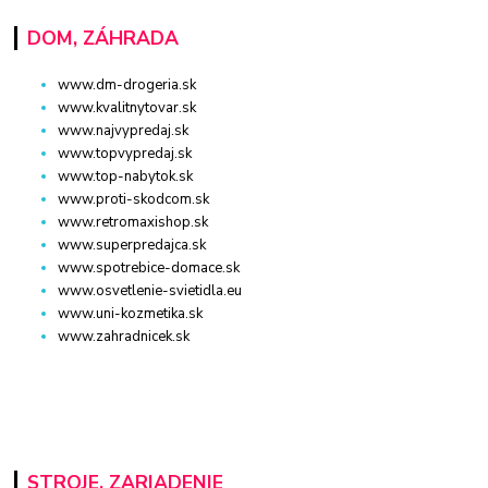
DOM, ZÁHRADA
www.dm-drogeria.sk
www.kvalitnytovar.sk
www.najvypredaj.sk
www.topvypredaj.sk
www.top-nabytok.sk
www.proti-skodcom.sk
www.retromaxishop.sk
www.superpredajca.sk
www.spotrebice-domace.sk
www.osvetlenie-svietidla.eu
www.uni-kozmetika.sk
www.zahradnicek.sk
STROJE, ZARIADENIE