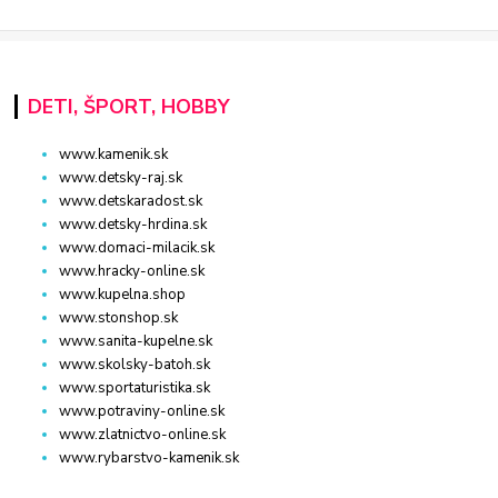
DETI, ŠPORT, HOBBY
www.kamenik.sk
www.detsky-raj.sk
www.detskaradost.sk
www.detsky-hrdina.sk
www.domaci-milacik.sk
www.hracky-online.sk
www.kupelna.shop
www.stonshop.sk
www.sanita-kupelne.sk
www.skolsky-batoh.sk
www.sportaturistika.sk
www.potraviny-online.sk
www.zlatnictvo-online.sk
www.rybarstvo-kamenik.sk