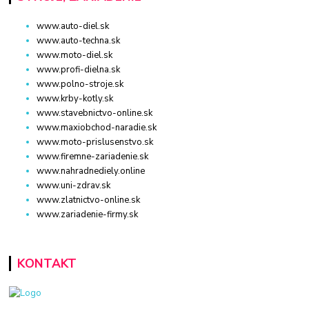
www.auto-diel.sk
www.auto-techna.sk
www.moto-diel.sk
www.profi-dielna.sk
www.polno-stroje.sk
www.krby-kotly.sk
www.stavebnictvo-online.sk
www.maxiobchod-naradie.sk
www.moto-prislusenstvo.sk
www.firemne-zariadenie.sk
www.nahradnediely.online
www.uni-zdrav.sk
www.zlatnictvo-online.sk
www.zariadenie-firmy.sk
KONTAKT