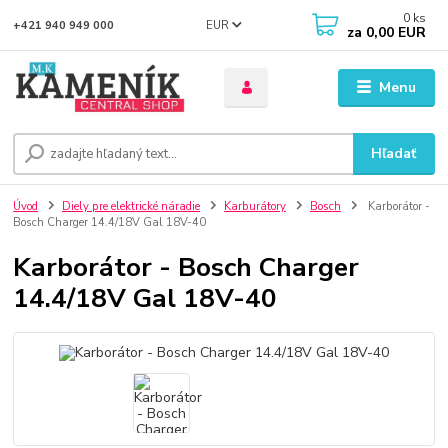
0
ks
EUR
+421 940 949 000
za
0,00 EUR
Menu
Hľadať
Úvod
Diely pre elektrické náradie
Karburátory
Bosch
Karborátor -
Bosch Charger 14.4/18V Gal 18V-40
Karborátor - Bosch Charger
14.4/18V Gal 18V-40