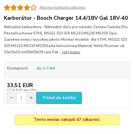
Ako ma hodnotia zákazníci
Karborátor - Bosch Charger 14.4/18V Gal 18V-40
Náhradné karburátory - Náhradné diely pre náradie Zestaw Gaźnika Dla
Piła łańcuchowa STIHL MS021 023 025 MS210 MS230 MS250 Opis:
Zupełnie nowy i wysokiej jakości Montaż modele: dla STIHL MS021 023
025 MS210 MS230 MS250 piła łańcuchowa Materiał: Metal Rozmiar: ok
15x15x10 cm/59x59x39 cala Pak...
celý popis
Dostupnosť
do 3-7 dní
33,51 EUR
27,24 EUR
bez DPH
Pridať do košíka
Tento mesiac zakúpili 47 zákazníci.