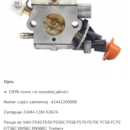
Opis:
w 100% nowe i w wysokiej jakości
Numer części zamiennej : 41441200608
Zastępuje ZAMA C1M-S267A
Pasuje do Stihl FS40 FS50 FS50C FS56 FS70 FS70C FC56 FC70
HT56C KM56C KN56RC Trymery