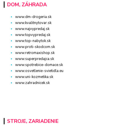
DOM, ZÁHRADA
www.dm-drogeria.sk
www.kvalitnytovar.sk
www.najvypredaj.sk
www.topvypredaj.sk
www.top-nabytok.sk
www.proti-skodcom.sk
www.retromaxishop.sk
www.superpredajca.sk
www.spotrebice-domace.sk
www.osvetlenie-svietidla.eu
www.uni-kozmetika.sk
www.zahradnicek.sk
STROJE, ZARIADENIE