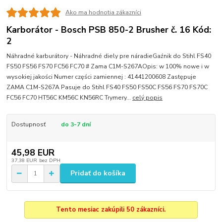
Ako ma hodnotia zákazníci
Karborátor - Bosch PSB 850-2 Brusher č. 16 Kód:
2
Náhradné karburátory - Náhradné diely pre náradieGaźnik do Stihl FS40
FS50 FS56 FS70 FC56 FC70 # Zama C1M-S267AOpis: w 100% nowe i w
wysokiej jakości Numer części zamiennej : 41441200608 Zastępuje
ZAMA C1M-S267A Pasuje do Stihl FS40 FS50 FS50C FS56 FS70 FS70C
FC56 FC70 HT56C KM56C KN56RC Trymery...
celý popis
Dostupnosť
do 3-7 dní
45,98 EUR
37,38 EUR
bez DPH
Pridať do košíka
Tento mesiac zakúpili 50 zákazníci.