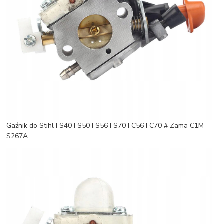
Gaźnik do Stihl FS40 FS50 FS56 FS70 FC56 FC70 # Zama C1M-
S267A