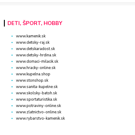
DETI, ŠPORT, HOBBY
www.kamenik.sk
www.detsky-raj.sk
www.detskaradost.sk
www.detsky-hrdina.sk
www.domaci-milacik.sk
www.hracky-online.sk
www.kupelna.shop
www.stonshop.sk
www.sanita-kupelne.sk
www.skolsky-batoh.sk
www.sportaturistika.sk
www.potraviny-online.sk
www.zlatnictvo-online.sk
www.rybarstvo-kamenik.sk