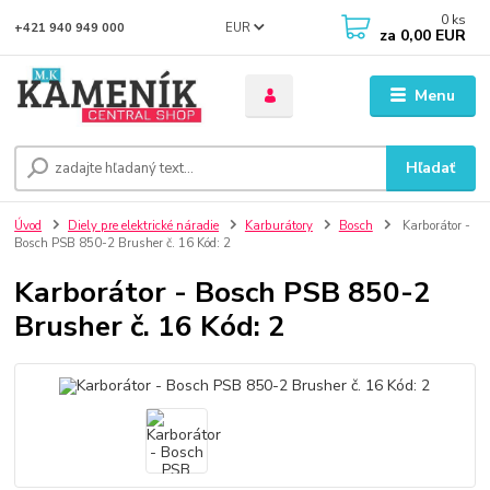
0
ks
EUR
+421 940 949 000
za
0,00 EUR
Menu
Hľadať
Úvod
Diely pre elektrické náradie
Karburátory
Bosch
Karborátor -
Bosch PSB 850-2 Brusher č. 16 Kód: 2
Karborátor - Bosch PSB 850-2
Brusher č. 16 Kód: 2