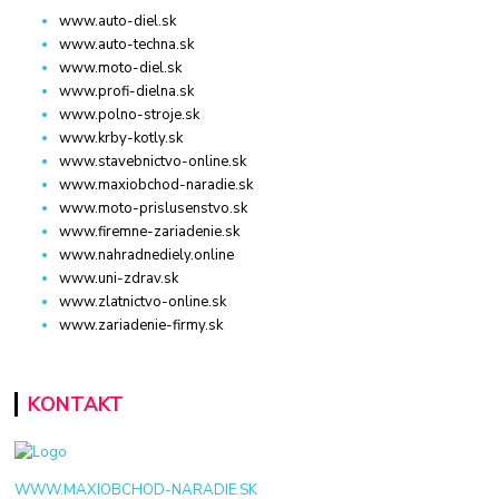
www.auto-diel.sk
www.auto-techna.sk
www.moto-diel.sk
www.profi-dielna.sk
www.polno-stroje.sk
www.krby-kotly.sk
www.stavebnictvo-online.sk
www.maxiobchod-naradie.sk
www.moto-prislusenstvo.sk
www.firemne-zariadenie.sk
www.nahradnediely.online
www.uni-zdrav.sk
www.zlatnictvo-online.sk
www.zariadenie-firmy.sk
KONTAKT
WWW.MAXIOBCHOD-NARADIE.SK