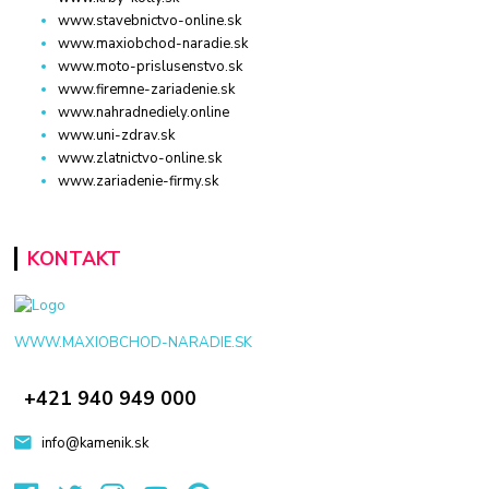
www.stavebnictvo-online.sk
www.maxiobchod-naradie.sk
www.moto-prislusenstvo.sk
www.firemne-zariadenie.sk
www.nahradnediely.online
www.uni-zdrav.sk
www.zlatnictvo-online.sk
www.zariadenie-firmy.sk
KONTAKT
WWW.MAXIOBCHOD-NARADIE.SK
+421 940 949 000
info@kamenik.sk