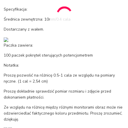
Specyfikacja:
Średnica zewnętrzna: 10mm/0.4 cala
Dostarczany z wałem.
Paczka zawiera:
100 paczek pokręteł sterujących potencjometrem
Notatka:
Proszę pozwolić na różnicę 0.5-1 cala ze względu na pomiary
ręczne. (1 cal = 2,54 cm)
Proszę dokładnie sprawdzić pomiar rozmiaru i zdjęcie przed
dokonaniem płatności.
Ze względu na różnicę między różnymi monitorami obraz może nie
odzwierciedlać faktycznego koloru przedmiotu. Proszę zrozumieć,
dziękuję.