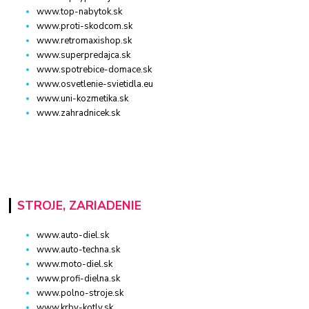
www.top-nabytok.sk
www.proti-skodcom.sk
www.retromaxishop.sk
www.superpredajca.sk
www.spotrebice-domace.sk
www.osvetlenie-svietidla.eu
www.uni-kozmetika.sk
www.zahradnicek.sk
STROJE, ZARIADENIE
www.auto-diel.sk
www.auto-techna.sk
www.moto-diel.sk
www.profi-dielna.sk
www.polno-stroje.sk
www.krby-kotly.sk