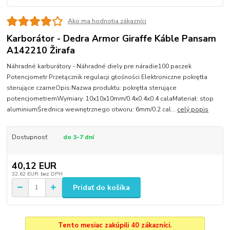
Ako ma hodnotia zákazníci
Karborátor - Dedra Armor Giraffe Káble Pansam
A142210 Žirafa
Náhradné karburátory - Náhradné diely pre náradie100 paczek
Potencjometr Przełącznik regulacji głośności Elektroniczne pokrętła
sterujące czarneOpis:Nazwa produktu: pokrętła sterujące
potencjometremWymiary: 10x10x10mm/0.4x0.4x0.4 calaMateriał: stop
aluminiumŚrednica wewnętrznego otworu: 6mm/0.2 cal...
celý popis
Dostupnosť
do 3-7 dní
40,12 EUR
32,62 EUR
bez DPH
Pridať do košíka
Tento mesiac zakúpili 40 zákazníci.