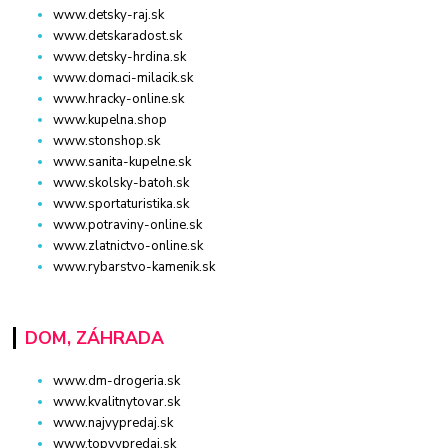
www.detsky-raj.sk
www.detskaradost.sk
www.detsky-hrdina.sk
www.domaci-milacik.sk
www.hracky-online.sk
www.kupelna.shop
www.stonshop.sk
www.sanita-kupelne.sk
www.skolsky-batoh.sk
www.sportaturistika.sk
www.potraviny-online.sk
www.zlatnictvo-online.sk
www.rybarstvo-kamenik.sk
DOM, ZÁHRADA
www.dm-drogeria.sk
www.kvalitnytovar.sk
www.najvypredaj.sk
www.topvypredaj.sk