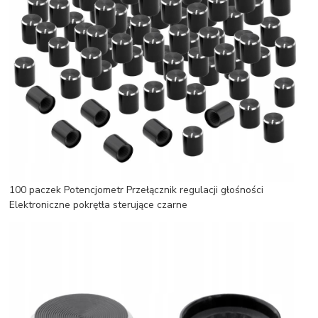
100 paczek Potencjometr Przełącznik regulacji głośności
Elektroniczne pokrętła sterujące czarne