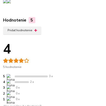
Hodnotenie
5
Pridať hodnotenie
4
5 hodnotenie
5
3 x
4
2 x
3
0 x
2
0 x
1
0 x