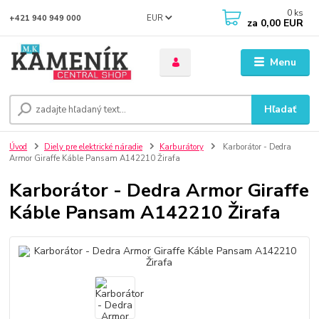
0
ks
EUR
+421 940 949 000
za
0,00 EUR
Menu
Hľadať
Úvod
Diely pre elektrické náradie
Karburátory
Karborátor - Dedra
Armor Giraffe Káble Pansam A142210 Žirafa
Karborátor - Dedra Armor Giraffe
Káble Pansam A142210 Žirafa