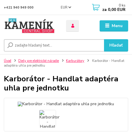
0
ks
EUR
+421 940 949 000
za
0,00 EUR
Menu
Hľadať
Úvod
Diely pre elektrické náradie
Karburátory
Karborátor - Handlat
adaptéra uhla pre jednotku
Karborátor - Handlat adaptéra
uhla pre jednotku