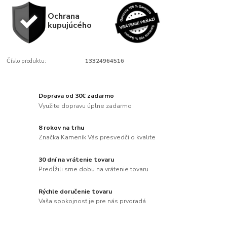
Ochrana
kupujúcého
Číslo produktu:
13324964516
Doprava od 30€ zadarmo
Využite dopravu úplne zadarmo
8 rokov na trhu
Značka Kameník Vás presvedčí o kvalite
30 dní na vrátenie tovaru
Predĺžili sme dobu na vrátenie tovaru
Rýchle doručenie tovaru
Vaša spokojnosť je pre nás prvoradá