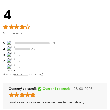
4
5 hodnotenie
5
3 x
4
2 x
3
0 x
2
0 x
1
0 x
Ako overíme hodnotenie?
Overený zákazník
Overená recenzia
- 08. 08. 2026
Skvelá kvalita za skvelú cenu, nemám žiadne výhrady.