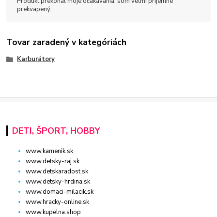
Produkt prekonal moje očakávania, som veľmi príjemne
prekvapený.
Tovar zaradený v kategóriách
Karburátory
DETI, ŠPORT, HOBBY
www.kamenik.sk
www.detsky-raj.sk
www.detskaradost.sk
www.detsky-hrdina.sk
www.domaci-milacik.sk
www.hracky-online.sk
www.kupelna.shop