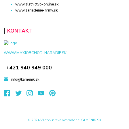
www.zlatnictvo-online.sk
www.zariadenie-firmy.sk
KONTAKT
WWW.MAXIOBCHOD-NARADIE.SK
+421 940 949 000
info@kamenik.sk
© 2024 Všetky práva vyhradené KAMENIK.SK