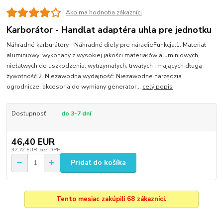
Ako ma hodnotia zákazníci
Karborátor - Handlat adaptéra uhla pre jednotku
Náhradné karburátory - Náhradné diely pre náradieFunkcja:1. Materiał
aluminiowy: wykonany z wysokiej jakości materiałów aluminiowych,
niełatwych do uszkodzenia, wytrzymałych, trwałych i mających długą
żywotność.2. Niezawodna wydajność: Niezawodne narzędzia
ogrodnicze, akcesoria do wymiany generator...
celý popis
Dostupnosť
do 3-7 dní
46,40 EUR
37,72 EUR
bez DPH
Pridať do košíka
Tento mesiac zakúpili 68 zákazníci.