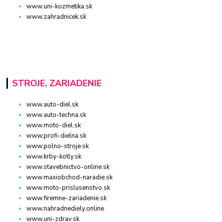
www.uni-kozmetika.sk
www.zahradnicek.sk
STROJE, ZARIADENIE
www.auto-diel.sk
www.auto-techna.sk
www.moto-diel.sk
www.profi-dielna.sk
www.polno-stroje.sk
www.krby-kotly.sk
www.stavebnictvo-online.sk
www.maxiobchod-naradie.sk
www.moto-prislusenstvo.sk
www.firemne-zariadenie.sk
www.nahradnediely.online
www.uni-zdrav.sk