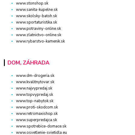
www.stonshop.sk
www.sanita-kupelne.sk
www.skolsky-batoh.sk
www.sportaturistika.sk
www.potraviny-online.sk
www.zlatnictvo-online.sk
www.rybarstvo-kamenik.sk
DOM, ZÁHRADA
www.dm-drogeria.sk
www.kvalitnytovar.sk
www.najvypredaj.sk
www.topvypredaj.sk
www.top-nabytok.sk
www.proti-skodcom.sk
www.retromaxishop.sk
www.superpredajca.sk
www.spotrebice-domace.sk
www.osvetlenie-svietidla.eu