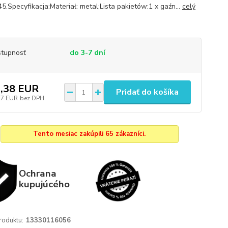
5.Specyfikacja:Materiał: metal;Lista pakietów:1 x gaźn...
celý
tupnosť
do 3-7 dní
,38 EUR
Pridať do košíka
27 EUR
bez DPH
Tento mesiac zakúpili 65 zákazníci.
Ochrana
kupujúcého
roduktu:
13330116056