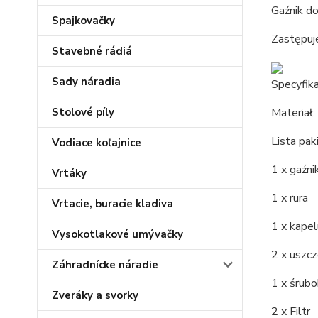
Gaźnik d
Spajkovačky
Zastępu
Stavebné rádiá
Sady náradia
Specyfika
Stolové píly
Materiał:
Lista pak
Vodiace koľajnice
1 x gaźni
Vrtáky
1 x rura
Vrtacie, buracie kladiva
1 x kape
Vysokotlakové umývačky
2 x uszcz
Záhradnícke náradie
1 x śrubo
Zveráky a svorky
2 x Filtr