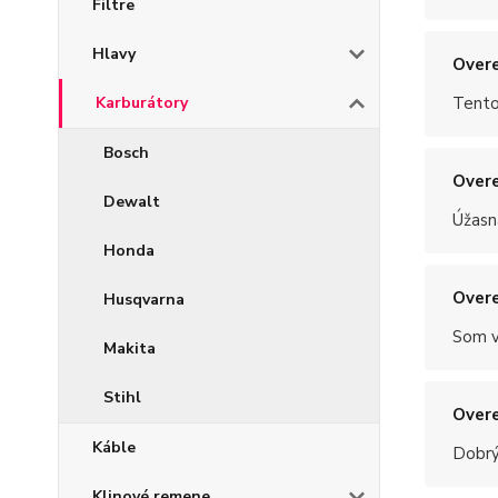
Filtre
Hlavy
Overe
Karburátory
Tento
Bosch
Overe
Dewalt
Úžasn
Honda
Overe
Husqvarna
Som v
Makita
Stihl
Overe
Káble
Dobrý
Klinové remene