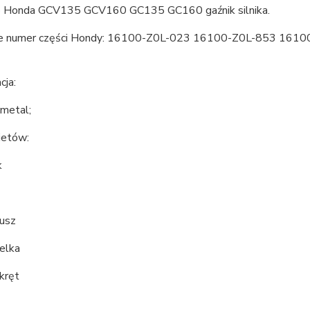
o Honda GCV135 GCV160 GC135 GC160 gaźnik silnika.
je numer części Hondy: 16100-Z0L-023 16100-Z0L-853 1
cja:
 metal;
ietów:
k
lusz
elka
kręt