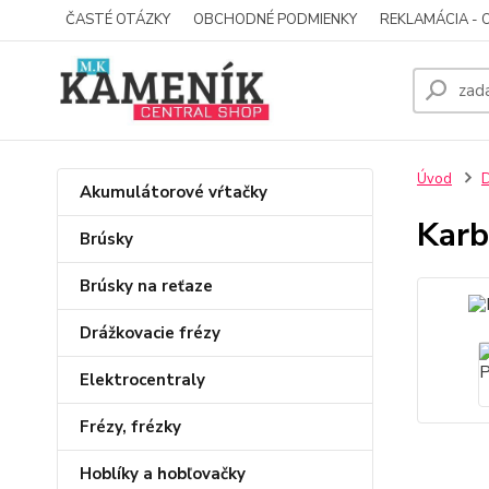
ČASTÉ OTÁZKY
OBCHODNÉ PODMIENKY
REKLAMÁCIA - 
Úvod
D
Akumulátorové vŕtačky
Karb
Brúsky
Brúsky na reťaze
Drážkovacie frézy
Elektrocentraly
Frézy, frézky
Hoblíky a hobľovačky