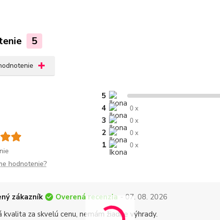
tenie
5
 hodnotenie
5
4
0 x
3
0 x
2
0 x
1
0 x
nie
me hodnotenie?
Overená recenzia
ný zákazník
- 07. 08. 2026
á kvalita za skvelú cenu, nemám žiadne výhrady.