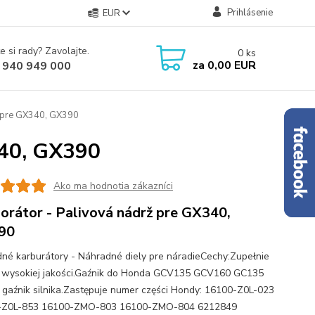
Prihlásenie
EUR
e si rady? Zavolajte.
0
ks
za
0,00 EUR
 940 949 000
ž pre GX340, GX390
340, GX390
Ako ma hodnotia zákazníci
orátor - Palivová nádrž pre GX340,
90
né karburátory - Náhradné diely pre náradieCechy:Zupełnie
 wysokiej jakości.Gaźnik do Honda GCV135 GCV160 GC135
gaźnik silnika.Zastępuje numer części Hondy: 16100-Z0L-023
-Z0L-853 16100-ZMO-803 16100-ZMO-804 6212849