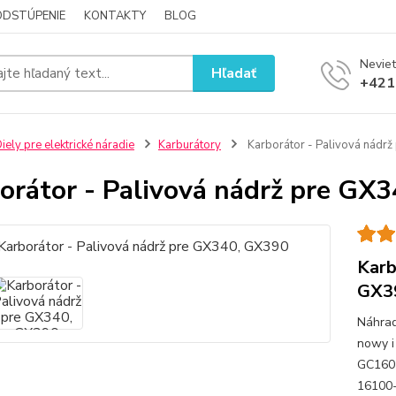
ODSTÚPENIE
KONTAKTY
BLOG
Neviet
Hľadať
+421
iely pre elektrické náradie
Karburátory
Karborátor - Palivová nádr
orátor - Palivová nádrž pre GX
Karb
GX3
Náhrad
nowy i
GC160 
16100