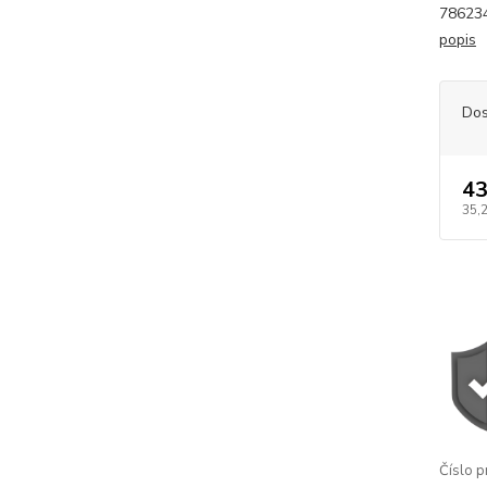
786234
popis
Dos
43
35,
Číslo p