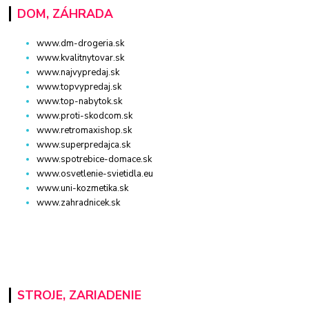
DOM, ZÁHRADA
www.dm-drogeria.sk
www.kvalitnytovar.sk
www.najvypredaj.sk
www.topvypredaj.sk
www.top-nabytok.sk
www.proti-skodcom.sk
www.retromaxishop.sk
www.superpredajca.sk
www.spotrebice-domace.sk
www.osvetlenie-svietidla.eu
www.uni-kozmetika.sk
www.zahradnicek.sk
STROJE, ZARIADENIE