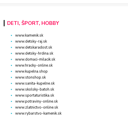
DETI, ŠPORT, HOBBY
www.kamenik.sk
www.detsky-raj.sk
www.detskaradost.sk
www.detsky-hrdina.sk
www.domaci-milacik.sk
www.hracky-online.sk
www.kupelna.shop
www.stonshop.sk
www.sanita-kupelne.sk
www.skolsky-batoh.sk
www.sportaturistika.sk
www.potraviny-online.sk
www.zlatnictvo-online.sk
www.rybarstvo-kamenik.sk