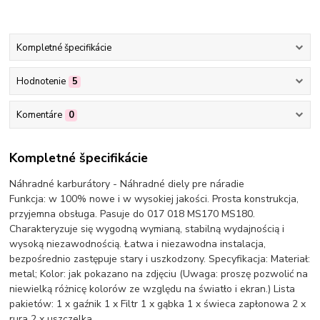
Kompletné špecifikácie
Hodnotenie
5
Komentáre
0
Kompletné špecifikácie
Náhradné karburátory - Náhradné diely pre náradie
Funkcja: w 100% nowe i w wysokiej jakości. Prosta konstrukcja,
przyjemna obsługa. Pasuje do 017 018 MS170 MS180.
Charakteryzuje się wygodną wymianą, stabilną wydajnością i
wysoką niezawodnością. Łatwa i niezawodna instalacja,
bezpośrednio zastępuje stary i uszkodzony. Specyfikacja: Materiał:
metal; Kolor: jak pokazano na zdjęciu (Uwaga: proszę pozwolić na
niewielką różnicę kolorów ze względu na światło i ekran.) Lista
pakietów: 1 x gaźnik 1 x Filtr 1 x gąbka 1 x świeca zapłonowa 2 x
rura 2 x uszczelka