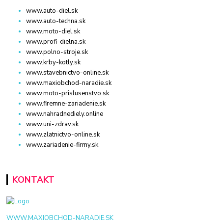
www.auto-diel.sk
www.auto-techna.sk
www.moto-diel.sk
www.profi-dielna.sk
www.polno-stroje.sk
www.krby-kotly.sk
www.stavebnictvo-online.sk
www.maxiobchod-naradie.sk
www.moto-prislusenstvo.sk
www.firemne-zariadenie.sk
www.nahradnediely.online
www.uni-zdrav.sk
www.zlatnictvo-online.sk
www.zariadenie-firmy.sk
KONTAKT
WWW.MAXIOBCHOD-NARADIE.SK