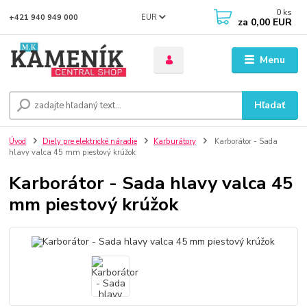
0
ks
EUR
+421 940 949 000
za
0,00 EUR
Menu
Hľadať
Úvod
Diely pre elektrické náradie
Karburátory
Karborátor - Sada
hlavy valca 45 mm piestový krúžok
Karborátor - Sada hlavy valca 45
mm piestový krúžok