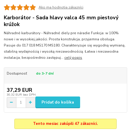
Ako ma hodnotia zákazníci
Karborátor - Sada hlavy valca 45 mm piestový
krúžok
Náhradné karburátory - Náhradné diely pre náradie Funkcja: w 100%
nowe i w wysokiej jakości. Prosta konstrukcja, przyjemna obsługa.
Pasuje do 017 018 MS170 MS180. Charakteryzuje się wygodną wymianą,
stabilną wydajnością i wysoką niezawodnością. Łatwa i niezawodna
instalacja, bezpośrednio zastępuj...
celý popis
Dostupnosť
do 3-7 dní
37,29 EUR
30,32 EUR
bez DPH
Pridať do košíka
Tento mesiac zakúpili 47 zákazníci.