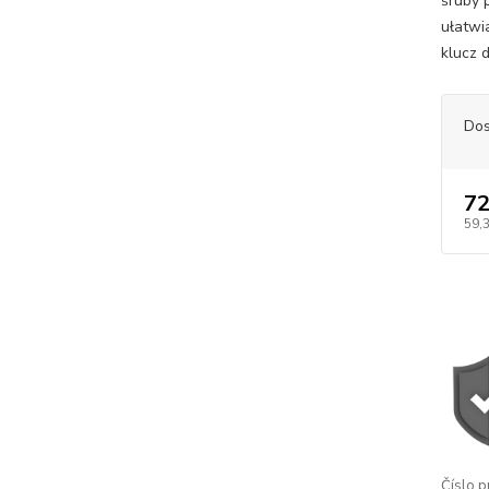
śruby 
ułatwi
klucz d
Dos
72
59,
Číslo p