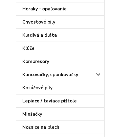
Horaky - opaľovanie
Chvostové píly
Kladivá a dláta
Kľúče
Kompresory
Klincovačky, sponkovačky
Kotúčové píly
Lepiace / taviace pištole
Miešačky
Nožnice na plech