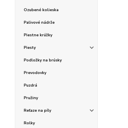
Ozubené kolieska
Palivové nádrže
Piestne krúžky
Piesty
Podložky na brúsky
Prevodovky
Puzdrá
Pružiny
Reťaze na píly
Rolky