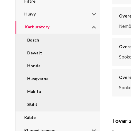
Filtre
Hlavy
Overe
Nemôž
Karburátory
Bosch
Overe
Dewalt
Spoko
Honda
Overe
Husqvarna
Spoko
Makita
Stihl
Káble
Tovar 
Klinové remene