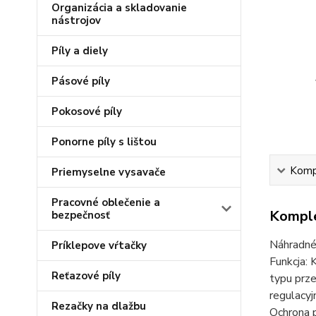
Organizácia a skladovanie
nástrojov
Píly a diely
Pásové píly
Pokosové píly
Ponorne píly s lištou
Kompl
Priemyselne vysavače
Pracovné oblečenie a
Komple
bezpečnosť
Náhradné 
Príklepove vŕtačky
Funkcja: 
Reťazové píly
typu prze
regulacyj
Rezačky na dlažbu
Ochrona p