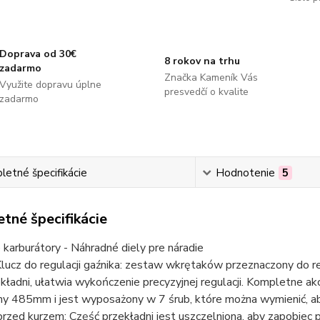
Doprava od 30€
8 rokov na trhu
zadarmo
Značka Kameník Vás
Využite dopravu úplne
presvedčí o kvalite
zadarmo
etné špecifikácie
Hodnotenie
5
tné špecifikácie
karburátory - Náhradné diely pre náradie
Klucz do regulacji gaźnika: zestaw wkrętaków przeznaczony do reg
kładni, ułatwia wykończenie precyzyjnej regulacji. Kompletne akce
ny 485mm i jest wyposażony w 7 śrub, które można wymienić, aby
rzed kurzem: Część przekładni jest uszczelniona, aby zapobiec 