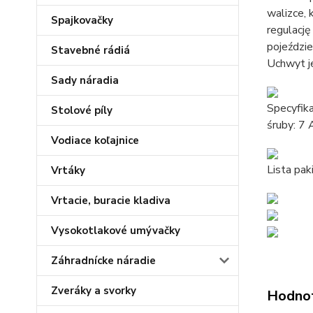
walizce, 
Spajkovačky
regulację
pojeździe
Stavebné rádiá
Uchwyt j
Sady náradia
Specyfika
Stolové píly
śruby: 7 
Vodiace koľajnice
Lista pak
Vrtáky
Vrtacie, buracie kladiva
Vysokotlakové umývačky
Záhradnícke náradie
Zveráky a svorky
Hodno