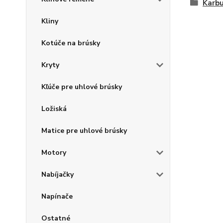
Karbu
Kliny
Kotúče na brúsky
Kryty
Kľúče pre uhlové brúsky
Ložiská
Matice pre uhlové brúsky
Motory
Nabíjačky
Napínače
Ostatné