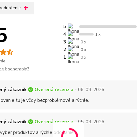
 hodnotenie
5
5
4
1 x
3
0 x
2
0 x
1
0 x
nie
me hodnotenie?
Overená recenzia
ný zákazník
- 06. 08. 2026
ovanie tu je vždy bezproblémové a rýchle.
Overená recenzia
ný zákazník
- 05. 08. 2026
 výber produktov a rýchle odoslanie.