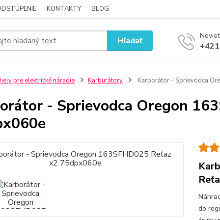
ODSTÚPENIE
KONTAKTY
BLOG
Neviet
Hľadať
+421
iely pre elektrické náradie
Karburátory
Karborátor - Sprievodca O
orátor - Sprievodca Oregon 16
px060e
Karb
Reťa
Náhrad
do reg