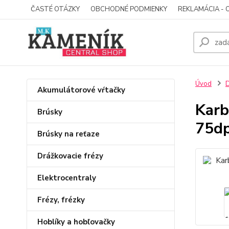
ČASTÉ OTÁZKY
OBCHODNÉ PODMIENKY
REKLAMÁCIA - 
Úvod
D
Akumulátorové vŕtačky
Karb
Brúsky
75d
Brúsky na reťaze
Drážkovacie frézy
Elektrocentraly
Frézy, frézky
Hoblíky a hobľovačky