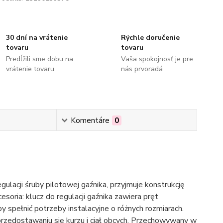
30 dní na vrátenie
Rýchle doručenie
tovaru
tovaru
Predĺžili sme dobu na
Vaša spokojnosť je pre
vrátenie tovaru
nás prvoradá
Komentáre
0
ulacji śruby pilotowej gaźnika, przyjmuje konstrukcję
soria: klucz do regulacji gaźnika zawiera pręt
 spełnić potrzeby instalacyjne o różnych rozmiarach.
przedostawaniu się kurzu i ciał obcych. Przechowywany w