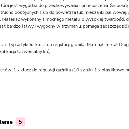
która jest wygodna do przechowywania i przenoszenia. Śrubokrę
 trudno dostępnych śrub do powietrza lub mieszanki paliwowej, 
. Materiał: wykonany z mocnego metalu, o wysokiej twardości, d
est bardzo łatwy i wygodny w trzymaniu, pomaga zaoszczędzić d
cja: Typ artykułu: klucz do regulacji gaźnika Materiał: metal D
Aplikacja:Uniwersalny krój
ietów: 1 x klucz do regulacji gaźnika (10 sztuk) 1 x plastikowe 
tenie
5