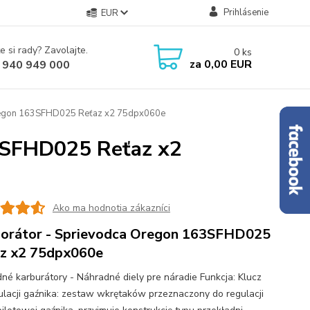
Prihlásenie
EUR
e si rady? Zavolajte.
0
ks
za
0,00 EUR
 940 949 000
regon 163SFHD025 Reťaz x2 75dpx060e
3SFHD025 Reťaz x2
Ako ma hodnotia zákazníci
orátor - Sprievodca Oregon 163SFHD025
z x2 75dpx060e
né karburátory - Náhradné diely pre náradie Funkcja: Klucz
ulacji gaźnika: zestaw wkrętaków przeznaczony do regulacji