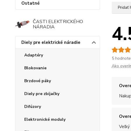
Ostatné
Pridať
ČASTI ELEKTRICKÉHO
4.
NÁRADIA
Diely pre elektrické náradie
Adaptéry
5 hodnote
Ako overí
Blokovanie
Brzdové páky
Overe
Diely pre zbíjačky
Nakup
Difúzory
Overe
Elektronické moduly
Veľký