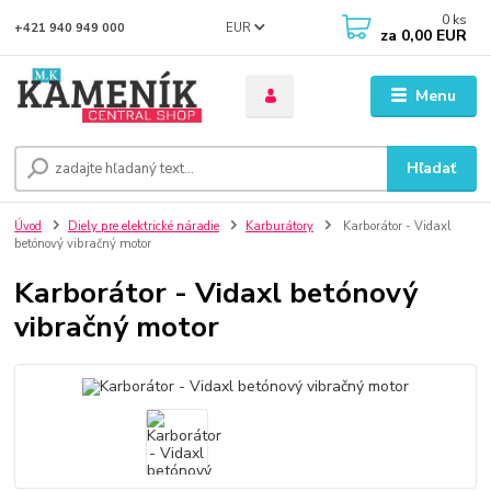
0
ks
EUR
+421 940 949 000
za
0,00 EUR
Menu
Hľadať
Úvod
Diely pre elektrické náradie
Karburátory
Karborátor - Vidaxl
betónový vibračný motor
Karborátor - Vidaxl betónový
vibračný motor