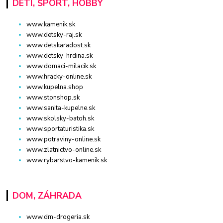
DETI, ŠPORT, HOBBY
www.kamenik.sk
www.detsky-raj.sk
www.detskaradost.sk
www.detsky-hrdina.sk
www.domaci-milacik.sk
www.hracky-online.sk
www.kupelna.shop
www.stonshop.sk
www.sanita-kupelne.sk
www.skolsky-batoh.sk
www.sportaturistika.sk
www.potraviny-online.sk
www.zlatnictvo-online.sk
www.rybarstvo-kamenik.sk
DOM, ZÁHRADA
www.dm-drogeria.sk