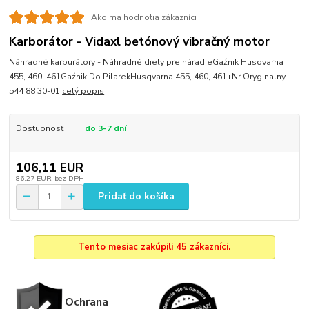
Ako ma hodnotia zákazníci
Karborátor - Vidaxl betónový vibračný motor
Náhradné karburátory - Náhradné diely pre náradieGaźnik Husqvarna
455, 460, 461Gaźnik Do PilarekHusqvarna 455, 460, 461+Nr.Oryginalny-
544 88 30-01
celý popis
Dostupnosť
do 3-7 dní
106,11 EUR
86,27 EUR
bez DPH
Pridať do košíka
Tento mesiac zakúpili 45 zákazníci.
Ochrana