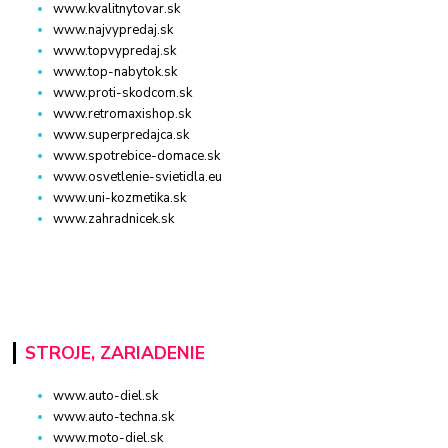
www.kvalitnytovar.sk
www.najvypredaj.sk
www.topvypredaj.sk
www.top-nabytok.sk
www.proti-skodcom.sk
www.retromaxishop.sk
www.superpredajca.sk
www.spotrebice-domace.sk
www.osvetlenie-svietidla.eu
www.uni-kozmetika.sk
www.zahradnicek.sk
STROJE, ZARIADENIE
www.auto-diel.sk
www.auto-techna.sk
www.moto-diel.sk