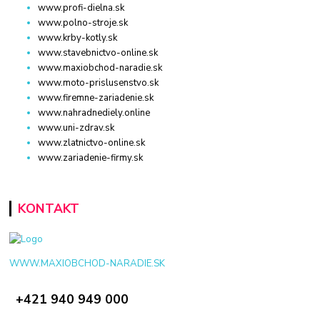
www.profi-dielna.sk
www.polno-stroje.sk
www.krby-kotly.sk
www.stavebnictvo-online.sk
www.maxiobchod-naradie.sk
www.moto-prislusenstvo.sk
www.firemne-zariadenie.sk
www.nahradnediely.online
www.uni-zdrav.sk
www.zlatnictvo-online.sk
www.zariadenie-firmy.sk
KONTAKT
WWW.MAXIOBCHOD-NARADIE.SK
+421 940 949 000