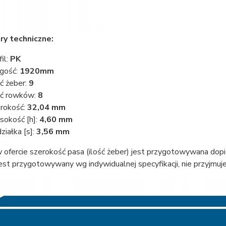
y techniczne:
fil:
PK
gość:
1920
mm
ść żeber:
9
ść rowków:
8
rokość:
32,04 mm
okość [h]:
4,60 mm
ziałka [s]:
3,56 mm
ofercie szerokość pasa (ilość żeber) jest przygotowywana dopi
est przygotowywany wg indywidualnej specyfikacji, nie przyjmu