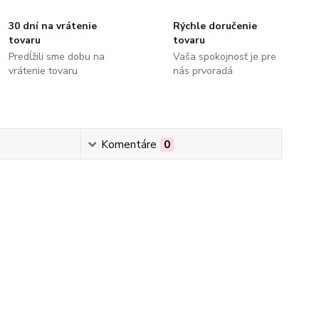
30 dní na vrátenie
Rýchle doručenie
tovaru
tovaru
Predĺžili sme dobu na
Vaša spokojnosť je pre
vrátenie tovaru
nás prvoradá
Komentáre
0