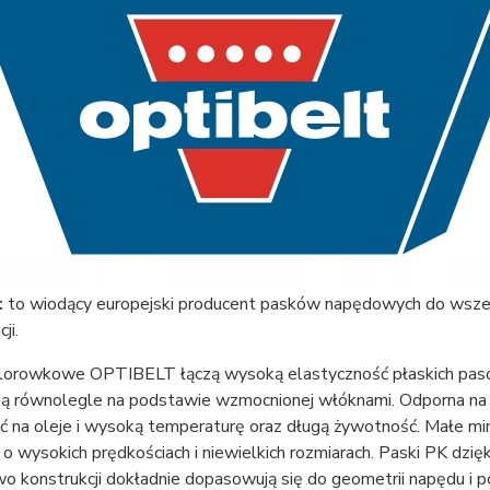
t
to wiodący europejski producent pasków napędowych do wszel
ji.
lorowkowe OPTIBELT łączą wysoką elastyczność płaskich pasó
są równolegle na podstawie wzmocnionej włóknami. Odporna na 
ć na oleje i wysoką temperaturę oraz długą żywotność. Małe mi
 wysokich prędkościach i niewielkich rozmiarach. Paski PK dzięk
 konstrukcji dokładnie dopasowują się do geometrii napędu i p