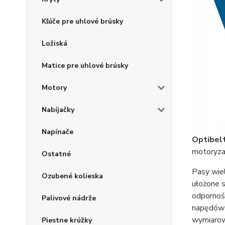
Kľúče pre uhlové brúsky
Ložiská
Matice pre uhlové brúsky
Motory
Nabíjačky
Napínače
Optibel
motoryzac
Ostatné
Pasy wie
Ozubené kolieska
ułożone 
odpornoś
Palivové nádrže
napędów o
wymiarowo
Piestne krúžky