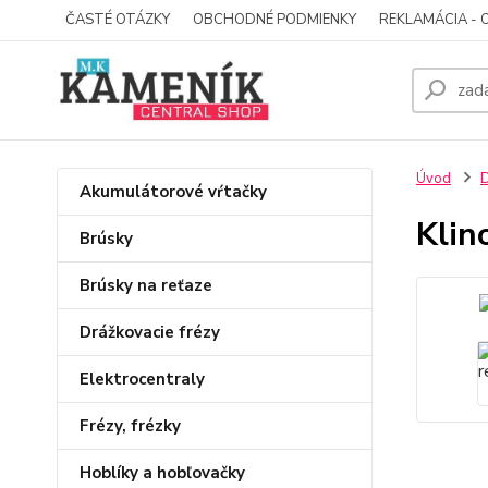
ČASTÉ OTÁZKY
OBCHODNÉ PODMIENKY
REKLAMÁCIA - 
Úvod
D
Akumulátorové vŕtačky
Klin
Brúsky
Brúsky na reťaze
Drážkovacie frézy
Elektrocentraly
Frézy, frézky
Hoblíky a hobľovačky