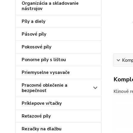
Organizácia a skladovanie
nástrojov
Píly a diely
Pásové píly
Pokosové píly
Ponorne píly s lištou
Kompl
Priemyselne vysavače
Komple
Pracovné oblečenie a
bezpečnosť
Klinové r
Príklepove vŕtačky
Reťazové píly
Rezačky na dlažbu