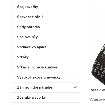
Spajkovačky
Stavebné rádiá
Sady náradia
Stolové píly
Vodiace koľajnice
Vrtáky
Vrtacie, buracie kladiva
Vysokotlakové umývačky
Záhradnícke náradie
Pasek 
Zveráky a svorky
Właściwo