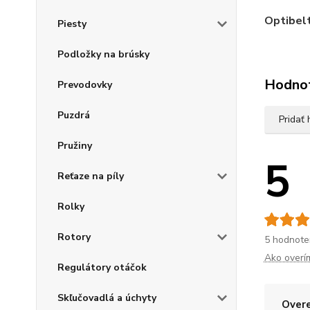
Optibel
Piesty
Podložky na brúsky
Hodno
Prevodovky
Puzdrá
Pridať
Pružiny
5
Reťaze na píly
Rolky
Rotory
5 hodnote
Ako overí
Regulátory otáčok
Skľučovadlá a úchyty
Overe