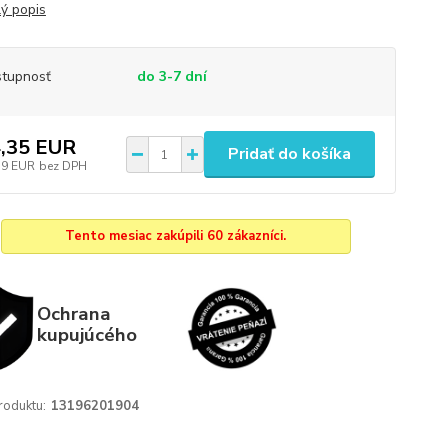
lý popis
tupnosť
do 3-7 dní
,35 EUR
Pridať do košíka
19 EUR
bez DPH
Tento mesiac zakúpili 60 zákazníci.
Ochrana
kupujúcého
roduktu:
13196201904