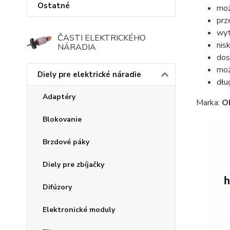
Ostatné
moż
prz
wyt
ČASTI ELEKTRICKÉHO
nisk
NÁRADIA
dos
moż
Diely pre elektrické náradie
dłu
Adaptéry
Marka:
O
Blokovanie
Brzdové páky
Diely pre zbíjačky
Difúzory
Elektronické moduly