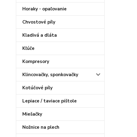
Horaky - opaľovanie
Chvostové píly
Kladivá a dláta
Kľúče
Kompresory
Klincovačky, sponkovačky
Kotúčové píly
Lepiace / taviace pištole
Miešačky
Nožnice na plech