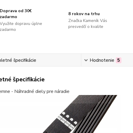
Doprava od 30€
8 rokov na trhu
zadarmo
Značka Kameník Vás
Využite dopravu úplne
presvedčí o kvalite
zadarmo
etné špecifikácie
Hodnotenie
5
tné špecifikácie
emne - Náhradné diely pre náradie