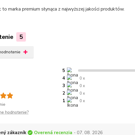
t
to marka premium słynąca z najwyższej jakości produktów.
tenie
5
 hodnotenie
5
4
0 x
3
0 x
2
0 x
1
0 x
nie
me hodnotenie?
Overená recenzia
ný zákazník
- 07. 08. 2026