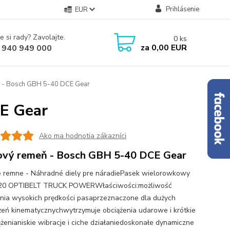
Prihlásenie
EUR
e si rady? Zavolajte.
0
ks
za
0,00 EUR
 940 949 000
ň - Bosch GBH 5-40 DCE Gear
E Gear
Ako ma hodnotia zákazníci
ový remeň - Bosch GBH 5-40 DCE Gear
é remne - Náhradné diely pre náradiePasek wielorowkowy
20 OPTIBELT TRUCK POWERWłaściwości:możliwość
nia wysokich prędkości pasaprzeznaczone dla dużych
żeń kinematycznychwytrzymuje obciążenia udarowe i krótkie
ążenianiskie wibracje i ciche działaniedoskonałe dynamiczne