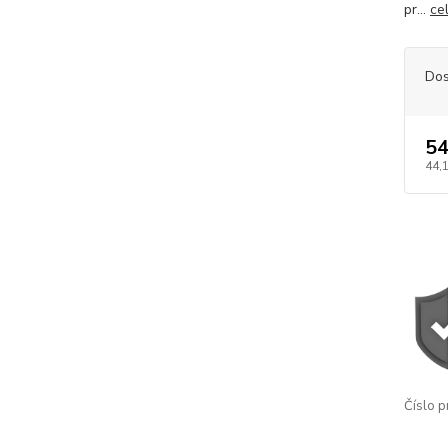
pr...
ce
Dos
54
44,
Číslo p