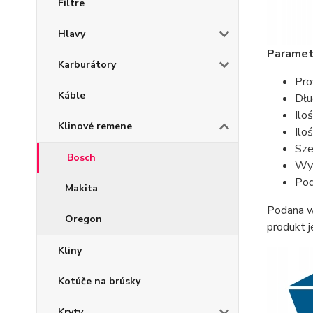
Filtre
Hlavy
Parametr
Karburátory
Pro
Káble
Dłu
Ilo
Klinové remene
Ilo
Sze
Bosch
Wys
Pod
Makita
Podana w 
Oregon
produkt j
Kliny
Kotúče na brúsky
Kryty