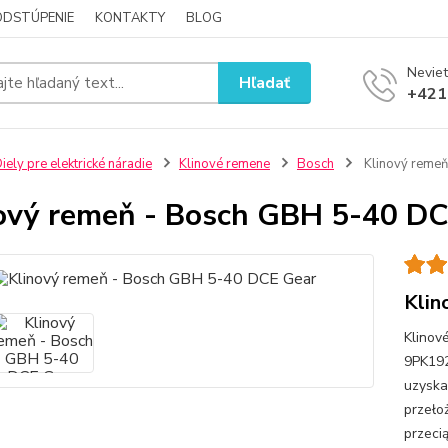
ODSTÚPENIE
KONTAKTY
BLOG
Neviet
Hľadať
+421
iely pre elektrické náradie
Klinové remene
Bosch
Klinový reme
ový remeň - Bosch GBH 5-40 DC
Klin
Klinov
9PK19
uzyska
przeło
przeci