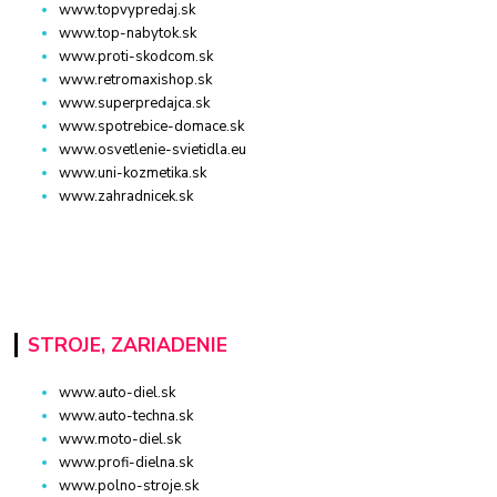
www.topvypredaj.sk
www.top-nabytok.sk
www.proti-skodcom.sk
www.retromaxishop.sk
www.superpredajca.sk
www.spotrebice-domace.sk
www.osvetlenie-svietidla.eu
www.uni-kozmetika.sk
www.zahradnicek.sk
STROJE, ZARIADENIE
www.auto-diel.sk
www.auto-techna.sk
www.moto-diel.sk
www.profi-dielna.sk
www.polno-stroje.sk