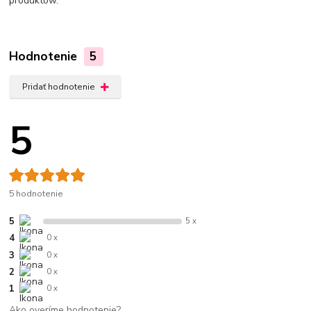
produktów.
Hodnotenie
5
Pridať hodnotenie
5
5 hodnotenie
5
5 x
4
0 x
3
0 x
2
0 x
1
0 x
Ako overíme hodnotenie?