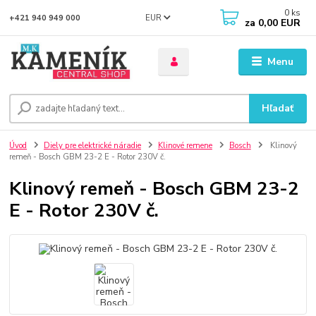
0
ks
EUR
+421 940 949 000
za
0,00 EUR
Menu
Hľadať
Úvod
Diely pre elektrické náradie
Klinové remene
Bosch
Klinový
remeň - Bosch GBM 23-2 E - Rotor 230V č.
Klinový remeň - Bosch GBM 23-2
E - Rotor 230V č.