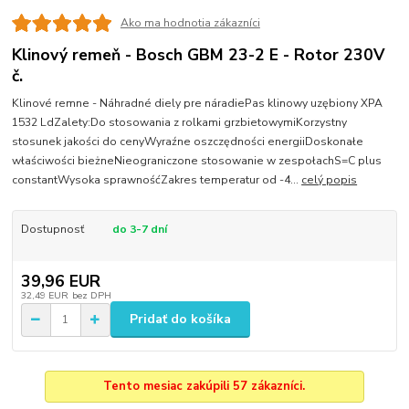
Ako ma hodnotia zákazníci
Klinový remeň - Bosch GBM 23-2 E - Rotor 230V
č.
Klinové remne - Náhradné diely pre náradiePas klinowy uzębiony XPA
1532 LdZalety:Do stosowania z rolkami grzbietowymiKorzystny
stosunek jakości do cenyWyraźne oszczędności energiiDoskonałe
właściwości bieżneNieograniczone stosowanie w zespołachS=C plus
constantWysoka sprawnośćZakres temperatur od -4...
celý popis
Dostupnosť
do 3-7 dní
39,96 EUR
32,49 EUR
bez DPH
Pridať do košíka
Tento mesiac zakúpili 57 zákazníci.