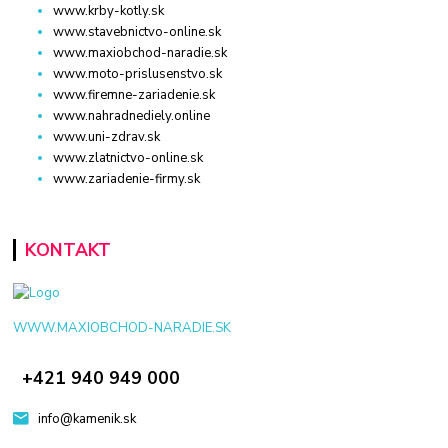
www.krby-kotly.sk
www.stavebnictvo-online.sk
www.maxiobchod-naradie.sk
www.moto-prislusenstvo.sk
www.firemne-zariadenie.sk
www.nahradnediely.online
www.uni-zdrav.sk
www.zlatnictvo-online.sk
www.zariadenie-firmy.sk
KONTAKT
WWW.MAXIOBCHOD-NARADIE.SK
+421 940 949 000
info@kamenik.sk