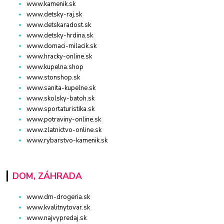
www.kamenik.sk
www.detsky-raj.sk
www.detskaradost.sk
www.detsky-hrdina.sk
www.domaci-milacik.sk
www.hracky-online.sk
www.kupelna.shop
www.stonshop.sk
www.sanita-kupelne.sk
www.skolsky-batoh.sk
www.sportaturistika.sk
www.potraviny-online.sk
www.zlatnictvo-online.sk
www.rybarstvo-kamenik.sk
DOM, ZÁHRADA
www.dm-drogeria.sk
www.kvalitnytovar.sk
www.najvypredaj.sk