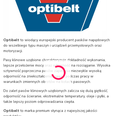
Optibelt
to wiodący europejski producent pasków napędowych
do wszelkiego typu maszyn i urządzeń przemysłowych oraz
motoryzacji.
Pasy klinowe uzębione charakteryzuje dokładność wykonania,
lepsze przełożenie mocy oraz odporność na rozciąganie. Wysoka
sztywność poprzeczna pasów zapewnia niezwykle wysoką
odporność na zniekształcenia, nawet podczas pracy w
warunkach zmiennych obrotów na kołach pasowych.
Do zalet pasów klinowych uzębionych zalicza się dużą giętkość,
odporność na ścieranie, ekstremalne temperatury, oleje i pyłki, a
także lepszy poziom odprowadzania ciepła.
Optibelt
to marka premium słynąca z najwyższej jakości