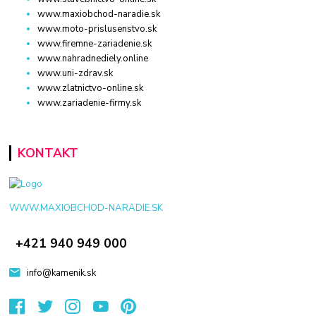
www.maxiobchod-naradie.sk
www.moto-prislusenstvo.sk
www.firemne-zariadenie.sk
www.nahradnediely.online
www.uni-zdrav.sk
www.zlatnictvo-online.sk
www.zariadenie-firmy.sk
KONTAKT
WWW.MAXIOBCHOD-NARADIE.SK
+421 940 949 000
info@kamenik.sk