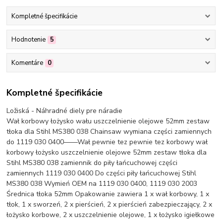
Kompletné špecifikácie
Hodnotenie
5
Komentáre
0
Kompletné špecifikácie
Ložiská - Náhradné diely pre náradie
Wał korbowy łożysko wału uszczelnienie olejowe 52mm zestaw
tłoka dla Stihl MS380 038 Chainsaw wymiana części zamiennych
do 1119 030 0400——Wał pewnie tez pewnie tez korbowy wał
korbowy łożysko uszczelnienie olejowe 52mm zestaw tłoka dla
Stihl MS380 038 zamiennik do piły łańcuchowej części
zamiennych 1119 030 0400 Do części piły łańcuchowej Stihl
MS380 038 Wymień OEM na 1119 030 0400, 1119 030 2003
Średnica tłoka 52mm Opakowanie zawiera 1 x wał korbowy, 1 x
tłok, 1 x sworzeń, 2 x pierścień, 2 x pierścień zabezpieczający, 2 x
łożysko korbowe, 2 x uszczelnienie olejowe, 1 x łożysko igiełkowe