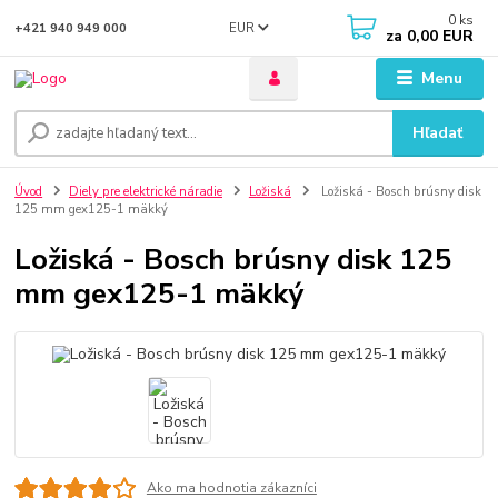
0
ks
EUR
+421 940 949 000
za
0,00 EUR
Menu
Hľadať
Úvod
Diely pre elektrické náradie
Ložiská
Ložiská - Bosch brúsny disk
125 mm gex125-1 mäkký
Ložiská - Bosch brúsny disk 125
mm gex125-1 mäkký
Ako ma hodnotia zákazníci