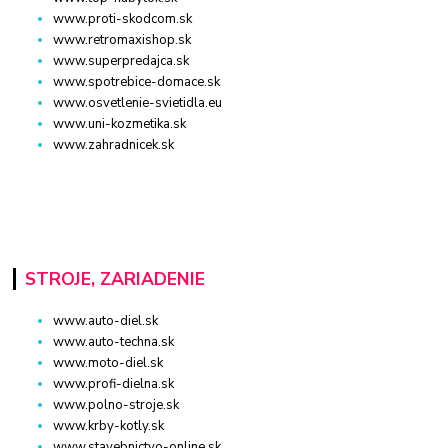
www.proti-skodcom.sk
www.retromaxishop.sk
www.superpredajca.sk
www.spotrebice-domace.sk
www.osvetlenie-svietidla.eu
www.uni-kozmetika.sk
www.zahradnicek.sk
STROJE, ZARIADENIE
www.auto-diel.sk
www.auto-techna.sk
www.moto-diel.sk
www.profi-dielna.sk
www.polno-stroje.sk
www.krby-kotly.sk
www.stavebnictvo-online.sk