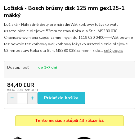
Ložiská - Bosch brúsny disk 125 mm gex125-1
mäkký
Ložiská - Náhradné diely pre náradieWał korbowy łożysko wału
uszczelnienie olejowe 52mm zestaw tłoka dla Stihl MS380 038
Chainsaw wymiana części zamiennych do 1119 030 0400——Wał pewnie
tez pewnie tez korbowy wał korbowy łożysko uszczelnienie olejowe
52mm zestaw tłoka dla Stihl MS380 038 zamiennik do...
celý popis
Dostupnosť
do 3-7 dní
84,40 EUR
68,62 EUR
bez DPH
Pridať do košíka
Tento mesiac zakúpili 43 zákazníci.