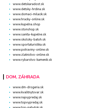
www.detskaradost.sk
www.detsky-hrdina.sk
www.domaci-milacik.sk
www.hracky-online.sk
www.kupelna.shop
www.stonshop.sk
www.sanita-kupelne.sk
www.skolsky-batoh.sk
www.sportaturistika.sk
www.potraviny-online.sk
www.zlatnictvo-online.sk
www.rybarstvo-kamenik.sk
DOM, ZÁHRADA
www.dm-drogeria.sk
www.kvalitnytovar.sk
www.najvypredaj.sk
www.topvypredaj.sk
www.top-nabytok.sk