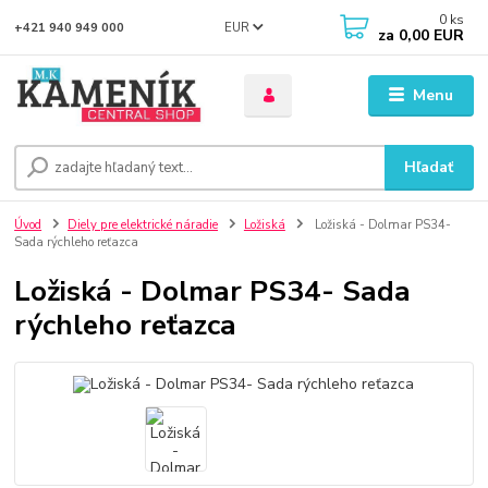
0
ks
EUR
+421 940 949 000
za
0,00 EUR
Menu
Hľadať
Úvod
Diely pre elektrické náradie
Ložiská
Ložiská - Dolmar PS34-
Sada rýchleho reťazca
Ložiská - Dolmar PS34- Sada
rýchleho reťazca