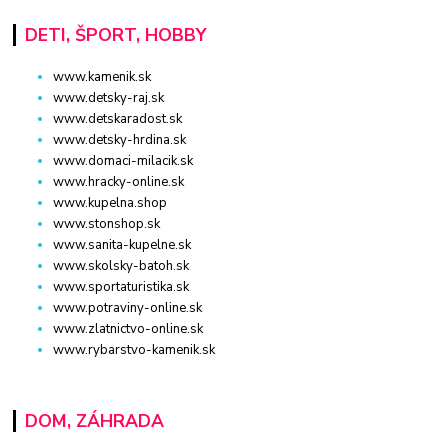
DETI, ŠPORT, HOBBY
www.kamenik.sk
www.detsky-raj.sk
www.detskaradost.sk
www.detsky-hrdina.sk
www.domaci-milacik.sk
www.hracky-online.sk
www.kupelna.shop
www.stonshop.sk
www.sanita-kupelne.sk
www.skolsky-batoh.sk
www.sportaturistika.sk
www.potraviny-online.sk
www.zlatnictvo-online.sk
www.rybarstvo-kamenik.sk
DOM, ZÁHRADA