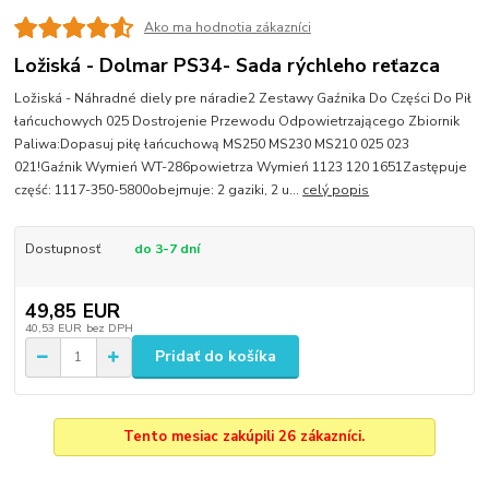
Ako ma hodnotia zákazníci
Ložiská - Dolmar PS34- Sada rýchleho reťazca
Ložiská - Náhradné diely pre náradie2 Zestawy Gaźnika Do Części Do Pił
łańcuchowych 025 Dostrojenie Przewodu Odpowietrzającego Zbiornik
Paliwa:Dopasuj piłę łańcuchową MS250 MS230 MS210 025 023
021!Gaźnik Wymień WT-286powietrza Wymień 1123 120 1651Zastępuje
część: 1117-350-5800obejmuje: 2 gaziki, 2 u...
celý popis
Dostupnosť
do 3-7 dní
49,85 EUR
40,53 EUR
bez DPH
Pridať do košíka
Tento mesiac zakúpili 26 zákazníci.