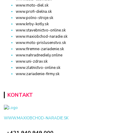
www.moto-diel.sk
www.profi-dielna.sk
www.polno-stroje.sk
www.krby-kotly.sk
www.stavebnictvo-online.sk
www.maxiobchod-naradie.sk
www.moto-prislusenstvo.sk
www.firemne-zariadenie.sk
www.nahradnediely.online
www.uni-zdrav.sk
www.zlatnictvo-online.sk
www.zariadenie-firmy.sk
KONTAKT
WWW.MAXIOBCHOD-NARADIE.SK
+421 940 949 000