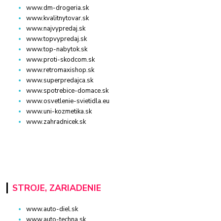
www.dm-drogeria.sk
www.kvalitnytovar.sk
www.najvypredaj.sk
www.topvypredaj.sk
www.top-nabytok.sk
www.proti-skodcom.sk
www.retromaxishop.sk
www.superpredajca.sk
www.spotrebice-domace.sk
www.osvetlenie-svietidla.eu
www.uni-kozmetika.sk
www.zahradnicek.sk
STROJE, ZARIADENIE
www.auto-diel.sk
www.auto-techna.sk