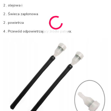
2 . olejowa i
2 . Świeca zapłonowa
2 . powietrza
4 . Przewód odpowietrzający źródło paliwa;