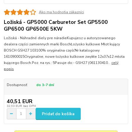
Ako ma hodnotia zákazníci
Ložiská - GP5000 Carburetor Set GP5500
GP6500 GP6500E 5KW
Ložiská - Náhradné diely pre náradieKupujesz u autoryzowanego
dealera części zamiennych marki BoschŁożysko kulkowe Młot kujący
BOSCH GSH27 103100% oryginalna częśćNr katalogowy
1610900015Oryginalne, nowe łożysko kulkowe zwykłe 12x37x12 młota
kującego Bosch.Poz. na rys.: 5Pasuje do:- GSH27 (061130410...
celý
popis
Dostupnosť
do 3-7 dní
40,51 EUR
32,93 EUR
bez DPH
Pridať do košíka