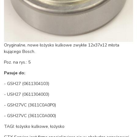
Oryginalne, nowe łożysko kulkowe zwykłe 12x37x12 młota
kującego Bosch.
Poz. na rys.: 5
Pasuje do:
- GSH27 (0611304103)
- USH27 (0611304003)
- GSH27VC (3611C0A0P0)
- GSH27VC (3611C0A000)
TAGI: łożysko kulkowe, łożysko