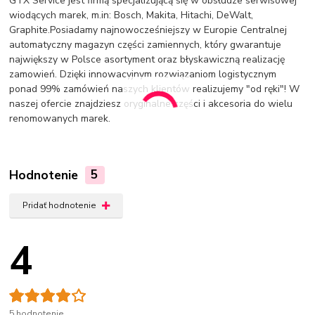
GTX Service jest firmą specjalizującą się w obsłudze serwisowej
wiodących marek, m.in: Bosch, Makita, Hitachi, DeWalt,
Graphite.Posiadamy najnowocześniejszy w Europie Centralnej
automatyczny magazyn części zamiennych, który gwarantuje
największy w Polsce asortyment oraz błyskawiczną realizację
zamowień. Dzięki innowacyjnym rozwiązaniom logistycznym
ponad 99% zamówień naszych klientów realizujemy "od ręki"! W
naszej ofercie znajdziesz oryginalne części i akcesoria do wielu
renomowanych marek.
Hodnotenie
5
Pridať hodnotenie
4
5 hodnotenie