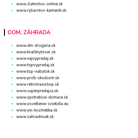
www.zlatnictvo-online.sk
www.rybarstvo-kamenik.sk
DOM, ZÁHRADA
www.dm-drogeria.sk
www.kvalitnytovar.sk
www.najvypredaj.sk
www.topvypredaj.sk
www.top-nabytok.sk
www.proti-skodcom.sk
www.retromaxishop.sk
www.superpredajca.sk
www.spotrebice-domace.sk
www.osvetlenie-svietidla.eu
www.uni-kozmetika.sk
www.zahradnicek.sk