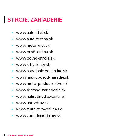
STROJE, ZARIADENIE
www.auto-diel.sk
www.auto-techna.sk
www.moto-diel.sk
www.profi-dielna.sk
www.polno-stroje.sk
www.krby-kotly.sk
www.stavebnictvo-online.sk
www.maxiobchod-naradie.sk
www.moto-prislusenstvo.sk
www.firemne-zariadenie.sk
www.nahradnediely.online
www.uni-zdrav.sk
www.zlatnictvo-online.sk
www.zariadenie-firmy.sk