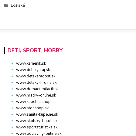
Ložiská
DETI, ŠPORT, HOBBY
www.kamenik.sk
www.detsky-raj.sk
www.detskaradost.sk
www.detsky-hrdina.sk
www.domaci-milacik.sk
www.hracky-online.sk
www.kupelna.shop
www.stonshop.sk
www.sanita-kupelne.sk
www.skolsky-batoh.sk
www.sportaturistika.sk
www.potraviny-online.sk