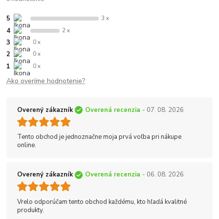
5
3 x
4
2 x
3
0 x
2
0 x
1
0 x
Ako overíme hodnotenie?
Overený zákazník
Overená recenzia
- 07. 08. 2026
Tento obchod je jednoznačne moja prvá voľba pri nákupe
online.
Overený zákazník
Overená recenzia
- 06. 08. 2026
Vrelo odporúčam tento obchod každému, kto hľadá kvalitné
produkty.