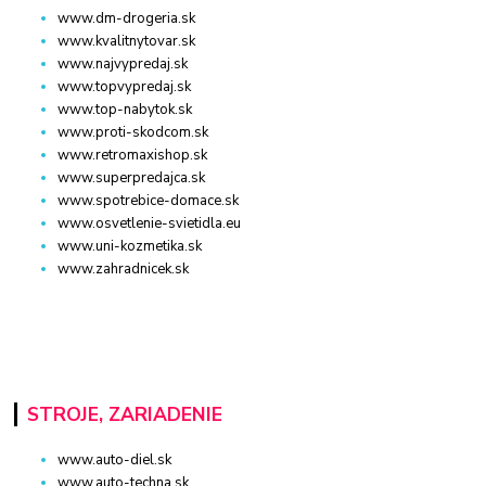
www.dm-drogeria.sk
www.kvalitnytovar.sk
www.najvypredaj.sk
www.topvypredaj.sk
www.top-nabytok.sk
www.proti-skodcom.sk
www.retromaxishop.sk
www.superpredajca.sk
www.spotrebice-domace.sk
www.osvetlenie-svietidla.eu
www.uni-kozmetika.sk
www.zahradnicek.sk
STROJE, ZARIADENIE
www.auto-diel.sk
www.auto-techna.sk