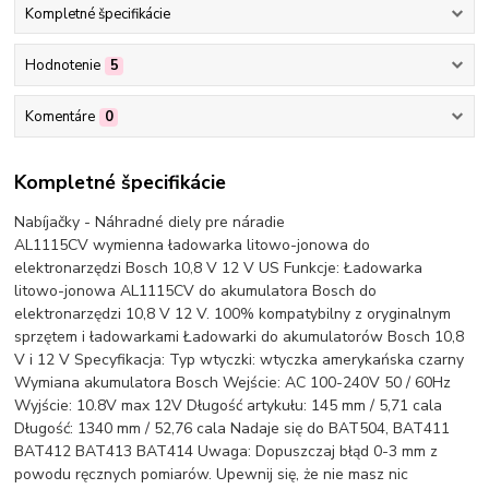
Kompletné špecifikácie
Hodnotenie
5
Komentáre
0
Kompletné špecifikácie
Nabíjačky - Náhradné diely pre náradie
AL1115CV wymienna ładowarka litowo-jonowa do
elektronarzędzi Bosch 10,8 V 12 V US Funkcje: Ładowarka
litowo-jonowa AL1115CV do akumulatora Bosch do
elektronarzędzi 10,8 V 12 V. 100% kompatybilny z oryginalnym
sprzętem i ładowarkami Ładowarki do akumulatorów Bosch 10,8
V i 12 V Specyfikacja: Typ wtyczki: wtyczka amerykańska czarny
Wymiana akumulatora Bosch Wejście: AC 100-240V 50 / 60Hz
Wyjście: 10.8V max 12V Długość artykułu: 145 mm / 5,71 cala
Długość: 1340 mm / 52,76 cala Nadaje się do BAT504, BAT411
BAT412 BAT413 BAT414 Uwaga: Dopuszczaj błąd 0-3 mm z
powodu ręcznych pomiarów. Upewnij się, że nie masz nic