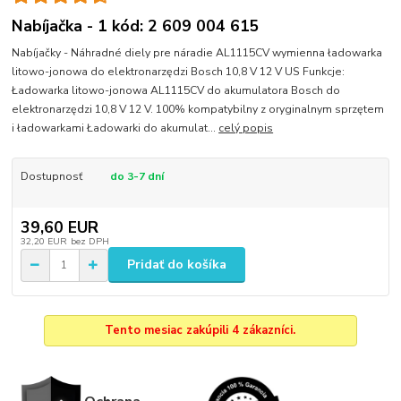
Nabíjačka - 1 kód: 2 609 004 615
Nabíjačky - Náhradné diely pre náradie AL1115CV wymienna ładowarka
litowo-jonowa do elektronarzędzi Bosch 10,8 V 12 V US Funkcje:
Ładowarka litowo-jonowa AL1115CV do akumulatora Bosch do
elektronarzędzi 10,8 V 12 V. 100% kompatybilny z oryginalnym sprzętem
i ładowarkami Ładowarki do akumulat...
celý popis
Dostupnosť
do 3-7 dní
39,60 EUR
32,20 EUR
bez DPH
Pridať do košíka
Tento mesiac zakúpili 4 zákazníci.