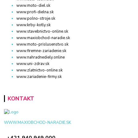
www.moto-diel.sk
www.profi-dielna.sk
www.polno-stroje.sk
www.krby-kotly.sk
www.stavebnictvo-online.sk
www.maxiobchod-naradie.sk
www.moto-prislusenstvo.sk
www.firemne-zariadenie.sk
www.nahradnediely.online
www.uni-zdrav.sk
www.zlatnictvo-online.sk
www.zariadenie-firmy.sk
KONTAKT
WWW.MAXIOBCHOD-NARADIE.SK