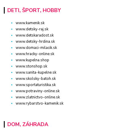
DETI, ŠPORT, HOBBY
www.kamenik.sk
www.detsky-raj.sk
www.detskaradost.sk
www.detsky-hrdina.sk
www.domaci-milacik.sk
www.hracky-online.sk
www.kupelna.shop
www.stonshop.sk
www.sanita-kupelne.sk
www.skolsky-batoh.sk
www.sportaturistika.sk
www.potraviny-online.sk
www.zlatnictvo-online.sk
www.rybarstvo-kamenik.sk
DOM, ZÁHRADA