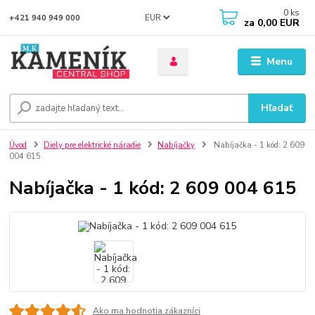
0
ks
EUR
+421 940 949 000
za
0,00 EUR
Menu
Hľadať
Úvod
Diely pre elektrické náradie
Nabíjačky
Nabíjačka - 1 kód: 2 609
004 615
Nabíjačka - 1 kód: 2 609 004 615
Ako ma hodnotia zákazníci