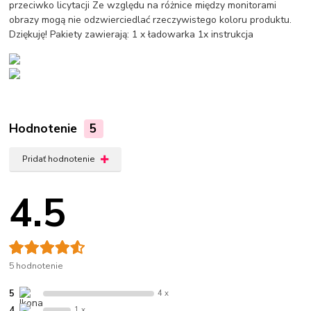
przeciwko licytacji Ze względu na różnice między monitorami
obrazy mogą nie odzwierciedlać rzeczywistego koloru produktu.
Dziękuję! Pakiety zawierają: 1 x ładowarka 1x instrukcja
Hodnotenie
5
Pridať hodnotenie
4.5
5 hodnotenie
5
4 x
4
1 x