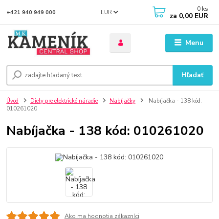
0
ks
EUR
+421 940 949 000
za
0,00 EUR
Menu
Hľadať
Úvod
Diely pre elektrické náradie
Nabíjačky
Nabíjačka - 138 kód:
010261020
Nabíjačka - 138 kód: 010261020
Ako ma hodnotia zákazníci