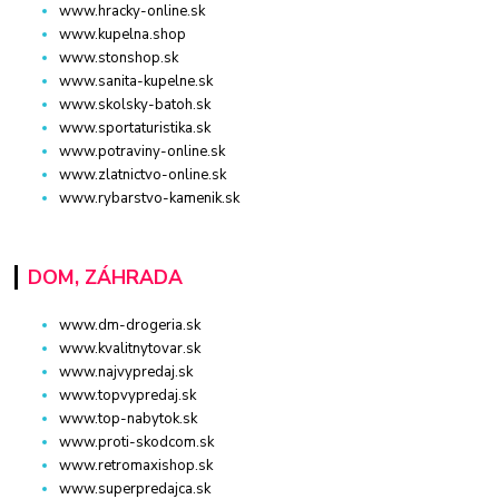
www.hracky-online.sk
www.kupelna.shop
www.stonshop.sk
www.sanita-kupelne.sk
www.skolsky-batoh.sk
www.sportaturistika.sk
www.potraviny-online.sk
www.zlatnictvo-online.sk
www.rybarstvo-kamenik.sk
DOM, ZÁHRADA
www.dm-drogeria.sk
www.kvalitnytovar.sk
www.najvypredaj.sk
www.topvypredaj.sk
www.top-nabytok.sk
www.proti-skodcom.sk
www.retromaxishop.sk
www.superpredajca.sk