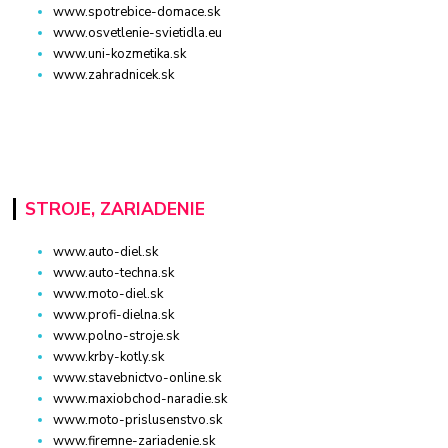
www.spotrebice-domace.sk
www.osvetlenie-svietidla.eu
www.uni-kozmetika.sk
www.zahradnicek.sk
STROJE, ZARIADENIE
www.auto-diel.sk
www.auto-techna.sk
www.moto-diel.sk
www.profi-dielna.sk
www.polno-stroje.sk
www.krby-kotly.sk
www.stavebnictvo-online.sk
www.maxiobchod-naradie.sk
www.moto-prislusenstvo.sk
www.firemne-zariadenie.sk