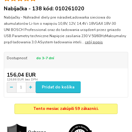
Nabíjačka - 138 kód: 010261020
Nabíjačky - Náhradné diely pre náradieŁadowarka sieciowa do
akumulatorów Li-Ion o napięciu 10,8V, 12V, 14,4V i 18VGAX 18V-30
UNI BOSCH Professional oraz do ładowania urządzeń przez gniazdo
USB.Parametry techniczne:Napięcie zasilania 230 V 50/60HzMaksymalny
prąd ładowania 3,0 ASystem ładowania inteli...
celý popis
Dostupnosť
do 3-7 dní
156,04 EUR
126,86 EUR
bez DPH
Pridať do košíka
Tento mesiac zakúpili 59 zákazníci.