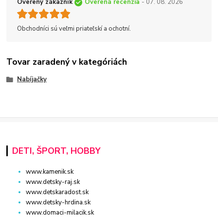
Overený zákazník
Overená recenzia
- 07. 08. 2026
Obchodníci sú veľmi priateľskí a ochotní.
Tovar zaradený v kategóriách
Nabíjačky
DETI, ŠPORT, HOBBY
www.kamenik.sk
www.detsky-raj.sk
www.detskaradost.sk
www.detsky-hrdina.sk
www.domaci-milacik.sk