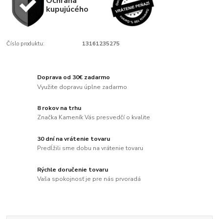
Ochrana
kupujúcého
Číslo produktu:
13161235275
Doprava od 30€ zadarmo
Využite dopravu úplne zadarmo
8 rokov na trhu
Značka Kameník Vás presvedčí o kvalite
30 dní na vrátenie tovaru
Predĺžili sme dobu na vrátenie tovaru
Rýchle doručenie tovaru
Vaša spokojnosť je pre nás prvoradá