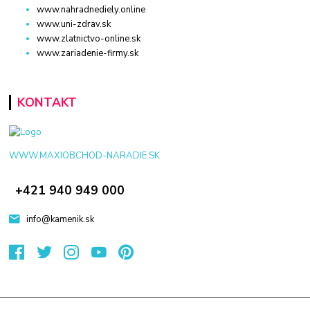
www.nahradnediely.online
www.uni-zdrav.sk
www.zlatnictvo-online.sk
www.zariadenie-firmy.sk
KONTAKT
WWW.MAXIOBCHOD-NARADIE.SK
+421 940 949 000
info@kamenik.sk