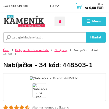
0
ks
EUR
+421 940 949 000
za
0,00 EUR
Menu
Hľadať
Úvod
Diely pre elektrické náradie
Nabíjačky
Nabíjačka - 34 kód:
448503-1
Nabíjačka - 34 kód: 448503-1
Ako ma hodnotia zákazníci