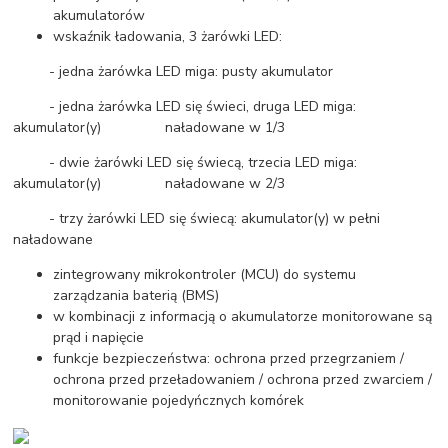
akumulatorów
wskaźnik ładowania, 3 żarówki LED:
- jedna żarówka LED miga: pusty akumulator
- jedna żarówka LED się świeci, druga LED miga:
akumulator(y) naładowane w 1/3
- dwie żarówki LED się świecą, trzecia LED miga:
akumulator(y) naładowane w 2/3
- trzy żarówki LED się świecą: akumulator(y) w pełni
naładowane
zintegrowany mikrokontroler (MCU) do systemu
zarządzania baterią (BMS)
w kombinacji z informacją o akumulatorze monitorowane są
prąd i napięcie
funkcje bezpieczeństwa: ochrona przed przegrzaniem /
ochrona przed przeładowaniem / ochrona przed zwarciem /
monitorowanie pojedyńcznych komórek