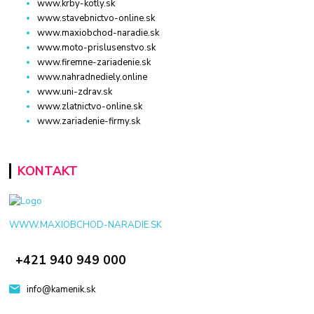
www.krby-kotly.sk
www.stavebnictvo-online.sk
www.maxiobchod-naradie.sk
www.moto-prislusenstvo.sk
www.firemne-zariadenie.sk
www.nahradnediely.online
www.uni-zdrav.sk
www.zlatnictvo-online.sk
www.zariadenie-firmy.sk
KONTAKT
WWW.MAXIOBCHOD-NARADIE.SK
+421 940 949 000
info@kamenik.sk