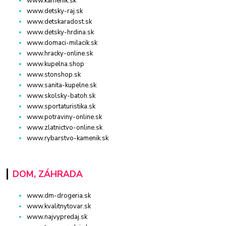
www.kamenik.sk
www.detsky-raj.sk
www.detskaradost.sk
www.detsky-hrdina.sk
www.domaci-milacik.sk
www.hracky-online.sk
www.kupelna.shop
www.stonshop.sk
www.sanita-kupelne.sk
www.skolsky-batoh.sk
www.sportaturistika.sk
www.potraviny-online.sk
www.zlatnictvo-online.sk
www.rybarstvo-kamenik.sk
DOM, ZÁHRADA
www.dm-drogeria.sk
www.kvalitnytovar.sk
www.najvypredaj.sk