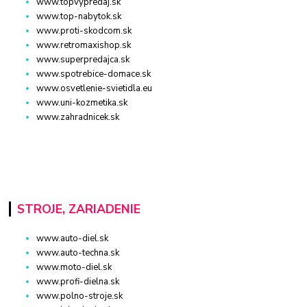
www.topvypredaj.sk
www.top-nabytok.sk
www.proti-skodcom.sk
www.retromaxishop.sk
www.superpredajca.sk
www.spotrebice-domace.sk
www.osvetlenie-svietidla.eu
www.uni-kozmetika.sk
www.zahradnicek.sk
STROJE, ZARIADENIE
www.auto-diel.sk
www.auto-techna.sk
www.moto-diel.sk
www.profi-dielna.sk
www.polno-stroje.sk