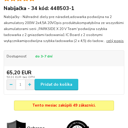
Nabíjačka - 34 kód: 448503-1
Nabíjačky - Náhradné diely pre náradieŁadowarka podwójna na 2
akumulatory 200W 2x4,5A 20VOpis produktukompatybilna ze wszystkimi
akumulatorami serii „PARKSIDE X 20 V Team“podwójna szybka
ładowarka z 2 gniazdami ładowania1 IC Board z 2 osobnymi
wyłącznikamipodwójna szybka ładowarka (2 x 4,5) do ładow...
celý popis
Dostupnosť
do 3-7 dní
65,20 EUR
53,01 EUR
bez DPH
Pridať do košíka
Tento mesiac zakúpili 49 zákazníci.