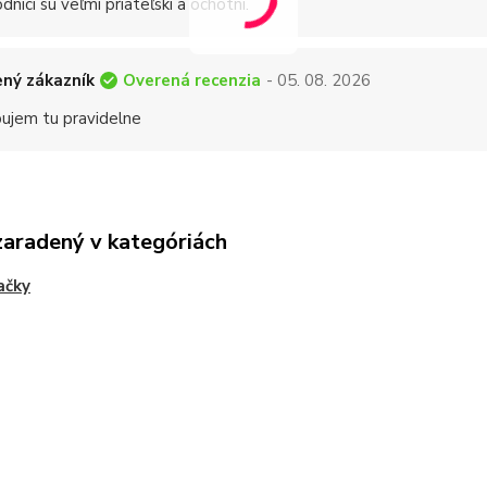
níci sú veľmi priateľskí a ochotní.
Overená recenzia
ný zákazník
- 05. 08. 2026
ujem tu pravidelne
zaradený v kategóriách
ačky