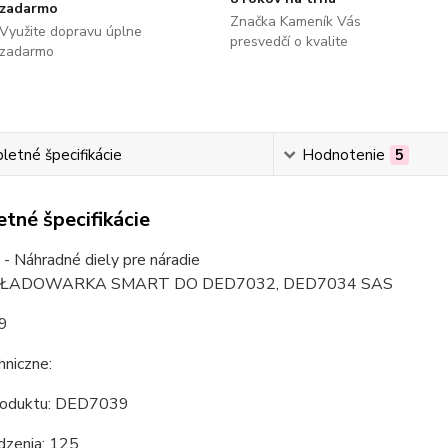
zadarmo
Značka Kameník Vás
Využite dopravu úplne
presvedčí o kvalite
zadarmo
etné špecifikácie
Hodnotenie
5
tné špecifikácie
 - Náhradné diely pre náradie
 ŁADOWARKA SMART DO DED7032, DED7034 SAS
9
hniczne:
roduktu: DED7039
dzenia: 125