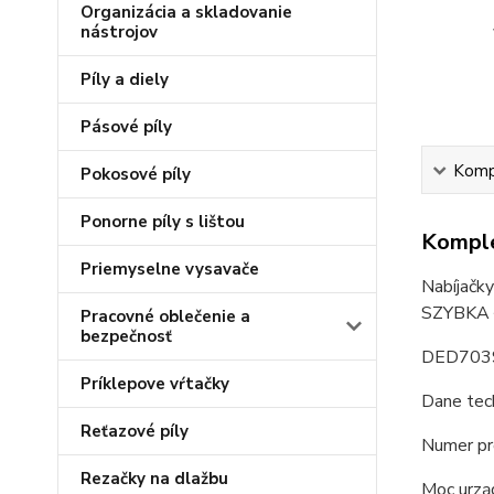
Organizácia a skladovanie
nástrojov
Píly a diely
Pásové píly
Kompl
Pokosové píly
Ponorne píly s lištou
Komple
Priemyselne vysavače
Nabíjačky
SZYBKA
Pracovné oblečenie a
bezpečnosť
DED703
Príklepove vŕtačky
Dane tec
Reťazové píly
Numer p
Rezačky na dlažbu
Moc urzą