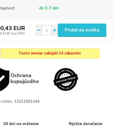
tupnosť
do 3-7 dní
0,43 EUR
Pridať do košíka
65 EUR
bez DPH
Tento mesiac zakúpili 24 zákazníci.
Ochrana
kupujúcého
roduktu:
13211821344
30 dní na vrátenie
Rýchle doručenie