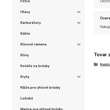
Obchod
Filtre
Hlavy
Overe
Karburátory
Nakup
Káble
Klinové remene
Tovar 
Kliny
Nabíj
Kotúče na brúsky
Kryty
Kľúče pre uhlové brúsky
Ložiská
Matice pre uhlové brúsky