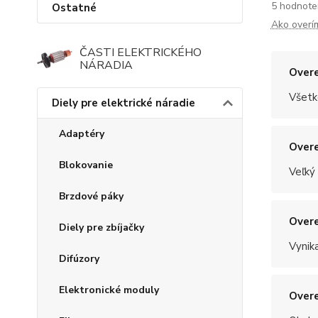
5 hodnote
Ostatné
Ako overí
ČASTI ELEKTRICKÉHO
NÁRADIA
Overe
Všetk
Diely pre elektrické náradie
Adaptéry
Overe
Blokovanie
Veľký
Brzdové páky
Overe
Diely pre zbíjačky
Vynik
Difúzory
Elektronické moduly
Overe