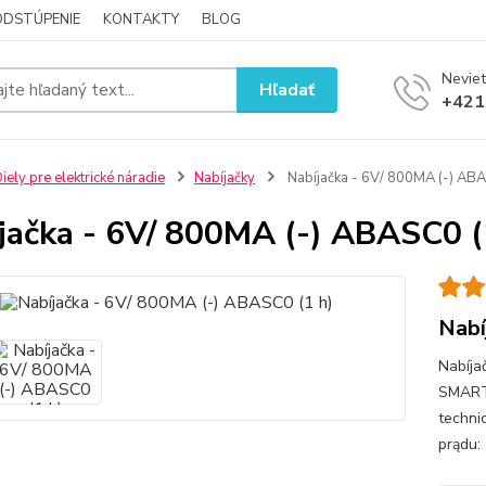
ODSTÚPENIE
KONTAKTY
BLOG
Neviet
Hľadať
+421
iely pre elektrické náradie
Nabíjačky
Nabíjačka - 6V/ 800MA (-) ABA
jačka - 6V/ 800MA (-) ABASC0 (
Nabí
Nabíja
SMART
techni
prądu: