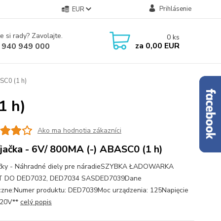
Prihlásenie
EUR
e si rady? Zavolajte.
0
ks
za
0,00 EUR
 940 949 000
SC0 (1 h)
1 h)
Ako ma hodnotia zákazníci
jačka - 6V/ 800MA (-) ABASC0 (1 h)
čky - Náhradné diely pre náradieSZYBKA ŁADOWARKA
 DO DED7032, DED7034 SASDED7039Dane
czne:Numer produktu: DED7039Moc urządzenia: 125Napięcie
 20V**
celý popis