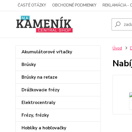
ČASTÉ OTÁZKY
OBCHODNÉ PODMIENKY
REKLAMÁCIA - 
Úvod
D
Akumulátorové vŕtačky
Nabí
Brúsky
Brúsky na reťaze
Drážkovacie frézy
Elektrocentraly
Frézy, frézky
Hoblíky a hobľovačky