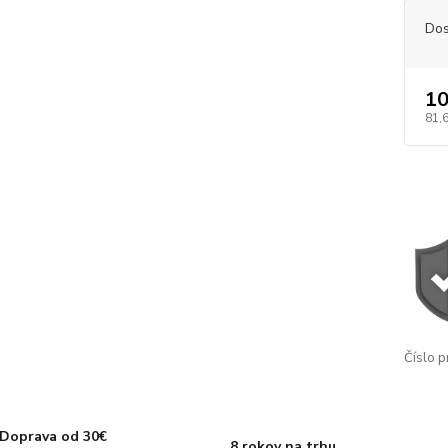
Dos
10
81,
Číslo p
Doprava od 30€
8 rokov na trhu