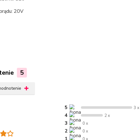
 prądu: 20V
tenie
5
 hodnotenie
5
3 x
4
2 x
3
0 x
2
0 x
1
0 x