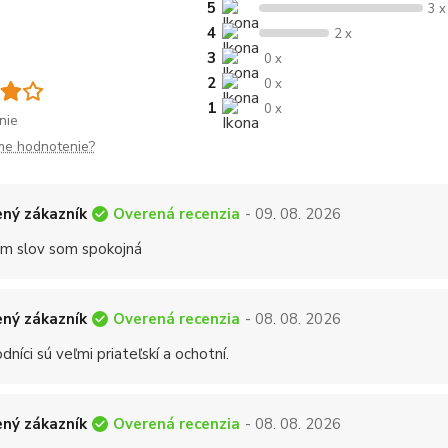
5
3 x
4
2 x
3
0 x
2
0 x
1
0 x
nie
me hodnotenie?
Overená recenzia
ný zákazník
- 09. 08. 2026
 slov som spokojná
Overená recenzia
ný zákazník
- 08. 08. 2026
níci sú veľmi priateľskí a ochotní.
Overená recenzia
ný zákazník
- 08. 08. 2026