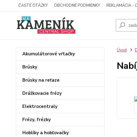
ČASTÉ OTÁZKY
OBCHODNÉ PODMIENKY
REKLAMÁCIA - 
Úvod
D
Akumulátorové vŕtačky
Nabí
Brúsky
Brúsky na reťaze
Drážkovacie frézy
Elektrocentraly
Frézy, frézky
Hoblíky a hobľovačky