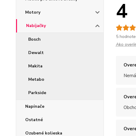
4
Motory
Nabíjačky
5 hodnote
Bosch
Ako overí
Dewalt
Overe
Makita
Nemám
Metabo
Parkside
Overe
Napínače
Obchod
Ostatné
Overe
Ozubené kolieska