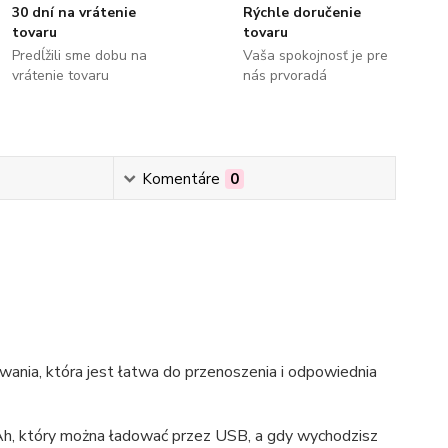
30 dní na vrátenie
Rýchle doručenie
tovaru
tovaru
Predĺžili sme dobu na
Vaša spokojnosť je pre
vrátenie tovaru
nás prvoradá
Komentáre
0
ania, która jest łatwa do przenoszenia i odpowiednia
h, który można ładować przez USB, a gdy wychodzisz