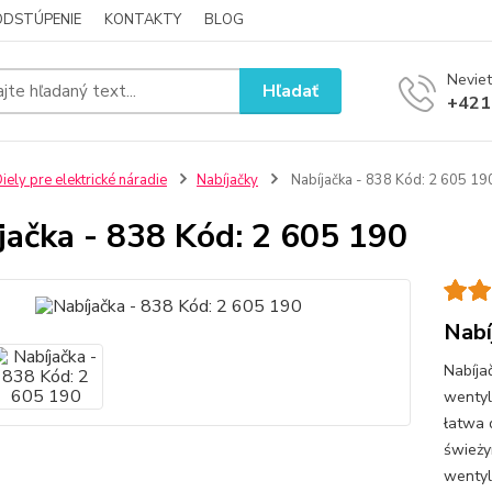
ODSTÚPENIE
KONTAKTY
BLOG
Neviet
Hľadať
+421
iely pre elektrické náradie
Nabíjačky
Nabíjačka - 838 Kód: 2 605 19
jačka - 838 Kód: 2 605 190
Nabí
Nabíja
wentyl
łatwa 
świeży
wentyl