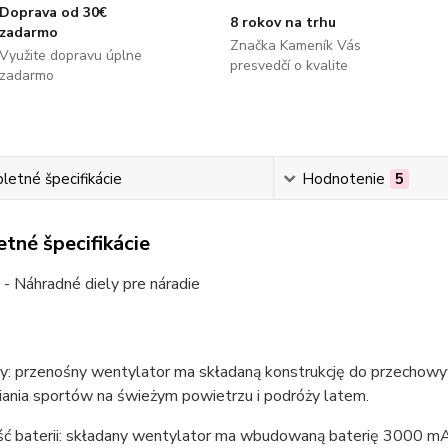
Doprava od 30€
8 rokov na trhu
zadarmo
Značka Kameník Vás
Využite dopravu úplne
presvedčí o kvalite
zadarmo
etné špecifikácie
Hodnotenie
5
tné špecifikácie
 - Náhradné diely pre náradie
y: przenośny wentylator ma składaną konstrukcję do przechowyw
iania sportów na świeżym powietrzu i podróży latem.
ć baterii: składany wentylator ma wbudowaną baterię 3000 mA