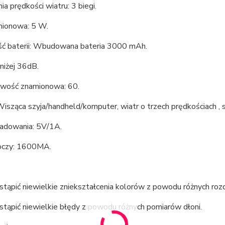
ia prędkości wiatru: 3 biegi.
ionowa: 5 W.
ć baterii: Wbudowana bateria 3000 mAh.
niżej 36dB.
iwość znamionowa: 60.
Wisząca szyja/handheld/komputer, wiatr o trzech prędkościach ,
ładowania: 5V/1A.
oczy: 1600MA.
tąpić niewielkie zniekształcenia kolorów z powodu różnych roz
tąpić niewielkie błędy z powodu różnych pomiarów dłoni.