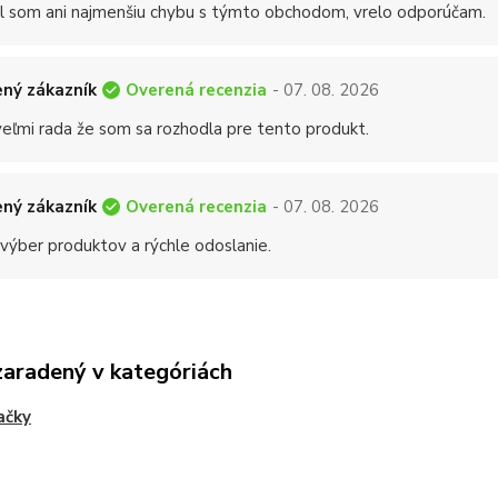
 som ani najmenšiu chybu s týmto obchodom, vrelo odporúčam.
Overená recenzia
ný zákazník
- 07. 08. 2026
eľmi rada že som sa rozhodla pre tento produkt.
Overená recenzia
ný zákazník
- 07. 08. 2026
 výber produktov a rýchle odoslanie.
zaradený v kategóriách
ačky