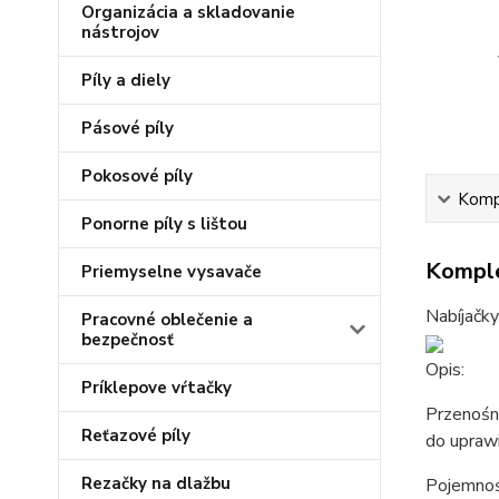
Organizácia a skladovanie
nástrojov
Píly a diely
Pásové píly
Pokosové píly
Kompl
Ponorne píly s lištou
Komple
Priemyselne vysavače
Nabíjačky
Pracovné oblečenie a
bezpečnosť
Opis:
Príklepove vŕtačky
Przenośn
Reťazové píly
do upraw
Rezačky na dlažbu
Pojemnoś