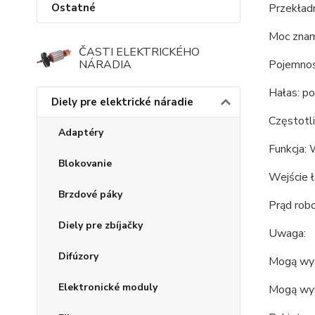
Ostatné
Przekładn
Moc znam
ČASTI ELEKTRICKÉHO
NÁRADIA
Pojemnoś
Hałas: po
Diely pre elektrické náradie
Częstotl
Adaptéry
Funkcja: 
Blokovanie
Wejście 
Brzdové páky
Prąd rob
Diely pre zbíjačky
Uwaga:
Difúzory
Mogą wys
Elektronické moduly
Mogą wys