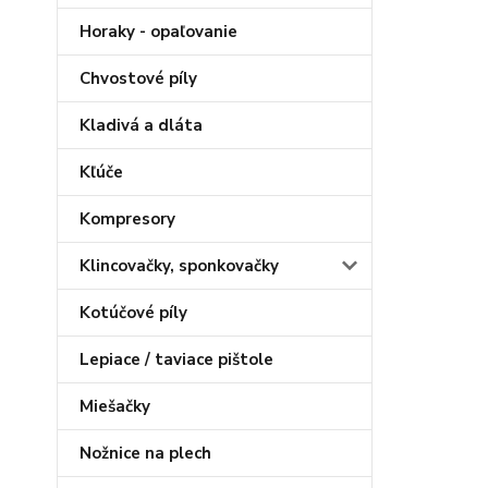
Horaky - opaľovanie
Chvostové píly
Kladivá a dláta
Kľúče
Kompresory
Klincovačky, sponkovačky
Kotúčové píly
Lepiace / taviace pištole
Miešačky
Nožnice na plech