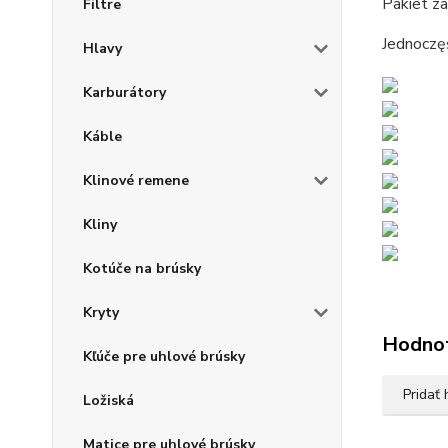
Pakiet za
Filtre
Jednoczę
Hlavy
Karburátory
Káble
Klinové remene
Kliny
Kotúče na brúsky
Kryty
Hodno
Kľúče pre uhlové brúsky
Pridať
Ložiská
Matice pre uhlové brúsky