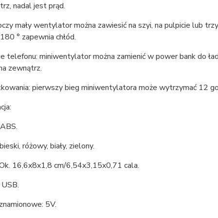
rz, nadal jest prąd.
oczy mały wentylator można zawiesić na szyi, na pulpicie lub tr
 180 ° zapewnia chłód.
e telefonu: miniwentylator można zamienić w power bank do ła
 na zewnątrz.
kowania: pierwszy bieg miniwentylatora może wytrzymać 12 godzi
cja:
 ABS.
bieski, różowy, biały, zielony.
 Ok. 16,6x8x1,8 cm/6,54x3,15x0,71 cala.
: USB.
 znamionowe: 5V.