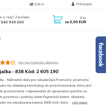
Prihlásenie
EUR
e si rady? Zavolajte.
0
ks
za
0,00 EUR
 940 949 000
0
Ako ma hodnotia zákazníci
jačka - 838 Kód: 2 605 190
čky - Náhradné diely pre náradieOpis:Przenośny: przenośny
ator ma składaną konstrukcję do przechowywania, która jest
do przenoszenia i odpowiednia do uprawiania sportów na
m powietrzu i podróży latem.Pojemność baterii: składany
ator ma wbudowaną baterię 3000 mAh, który ...
celý popis