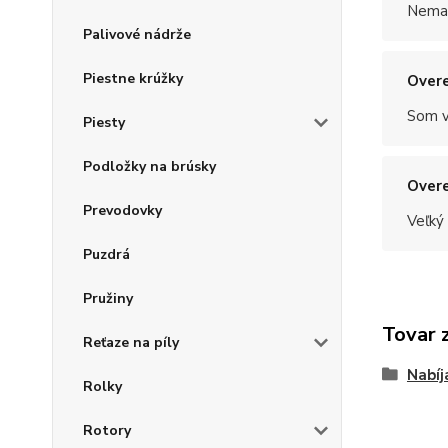
Nemal
Palivové nádrže
Piestne krúžky
Overe
Som v
Piesty
Podložky na brúsky
Overe
Prevodovky
Veľký
Puzdrá
Pružiny
Tovar 
Reťaze na píly
Nabíj
Rolky
Rotory