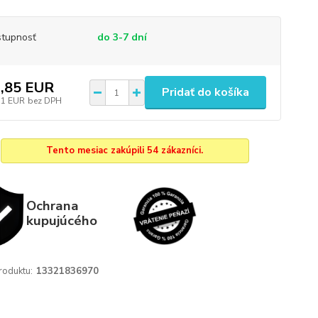
tupnosť
do 3-7 dní
,85 EUR
Pridať do košíka
71 EUR
bez DPH
Tento mesiac zakúpili 54 zákazníci.
Ochrana
kupujúcého
roduktu:
13321836970