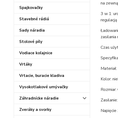
na zewnąt
Spajkovačky
3 w 1: ur
Stavebné rádiá
regulacją
Sady náradia
Ładowani
zasilania
Stolové píly
Czas użyt
Vodiace koľajnice
Specyfika
Vrtáky
Materiał:
Vrtacie, buracie kladiva
Kolor: nie
Vysokotlakové umývačky
Rozmiar:
Záhradnícke náradie
Zasilanie
Zveráky a svorky
Napięcie