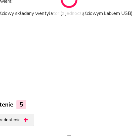
wiera:
ściowy składany wentylator (z jednoczęściowym kablem USB).
tenie
5
 hodnotenie