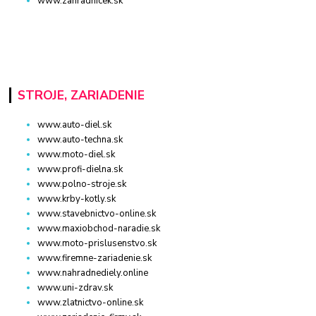
www.zahradnicek.sk
STROJE, ZARIADENIE
www.auto-diel.sk
www.auto-techna.sk
www.moto-diel.sk
www.profi-dielna.sk
www.polno-stroje.sk
www.krby-kotly.sk
www.stavebnictvo-online.sk
www.maxiobchod-naradie.sk
www.moto-prislusenstvo.sk
www.firemne-zariadenie.sk
www.nahradnediely.online
www.uni-zdrav.sk
www.zlatnictvo-online.sk