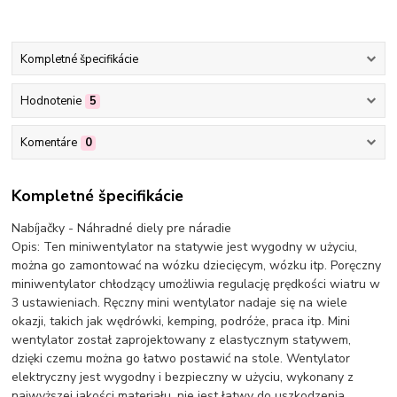
Kompletné špecifikácie
Hodnotenie
5
Komentáre
0
Kompletné špecifikácie
Nabíjačky - Náhradné diely pre náradie
Opis: Ten miniwentylator na statywie jest wygodny w użyciu,
można go zamontować na wózku dziecięcym, wózku itp. Poręczny
miniwentylator chłodzący umożliwia regulację prędkości wiatru w
3 ustawieniach. Ręczny mini wentylator nadaje się na wiele
okazji, takich jak wędrówki, kemping, podróże, praca itp. Mini
wentylator został zaprojektowany z elastycznym statywem,
dzięki czemu można go łatwo postawić na stole. Wentylator
elektryczny jest wygodny i bezpieczny w użyciu, wykonany z
najwyższej jakości materiału, nie jest łatwy do uszkodzenia.