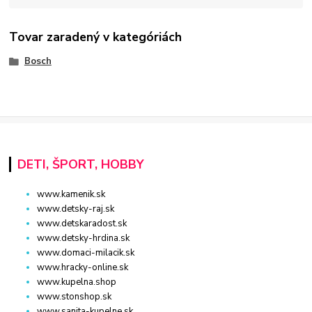
Tovar zaradený v kategóriách
Bosch
DETI, ŠPORT, HOBBY
www.kamenik.sk
www.detsky-raj.sk
www.detskaradost.sk
www.detsky-hrdina.sk
www.domaci-milacik.sk
www.hracky-online.sk
www.kupelna.shop
www.stonshop.sk
www.sanita-kupelne.sk