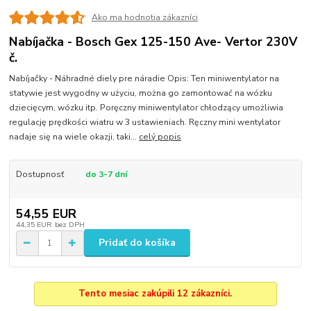
Ako ma hodnotia zákazníci
Nabíjačka - Bosch Gex 125-150 Ave- Vertor 230V
č.
Nabíjačky - Náhradné diely pre náradie Opis: Ten miniwentylator na
statywie jest wygodny w użyciu, można go zamontować na wózku
dziecięcym, wózku itp. Poręczny miniwentylator chłodzący umożliwia
regulację prędkości wiatru w 3 ustawieniach. Ręczny mini wentylator
nadaje się na wiele okazji, taki...
celý popis
Dostupnosť
do 3-7 dní
54,55 EUR
44,35 EUR
bez DPH
Pridať do košíka
Tento mesiac zakúpili 12 zákazníci.