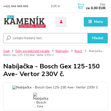
0
ks
EUR
+421 940 949 000
za
0,00 EUR
Menu
Hľadať
Úvod
Diely pre elektrické náradie
Nabíjačky
Bosch
Nabíjačka -
Bosch Gex 125-150 Ave- Vertor 230V č.
Nabíjačka - Bosch Gex 125-150
Ave- Vertor 230V č.