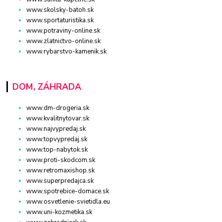
www.skolsky-batoh.sk
www.sportaturistika.sk
www.potraviny-online.sk
www.zlatnictvo-online.sk
www.rybarstvo-kamenik.sk
DOM, ZÁHRADA
www.dm-drogeria.sk
www.kvalitnytovar.sk
www.najvypredaj.sk
www.topvypredaj.sk
www.top-nabytok.sk
www.proti-skodcom.sk
www.retromaxishop.sk
www.superpredajca.sk
www.spotrebice-domace.sk
www.osvetlenie-svietidla.eu
www.uni-kozmetika.sk