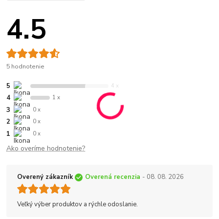
4.5
5 hodnotenie
5
4 x
4
1 x
3
0 x
2
0 x
1
0 x
Ako overíme hodnotenie?
Overený zákazník
Overená recenzia
- 08. 08. 2026
Veľký výber produktov a rýchle odoslanie.