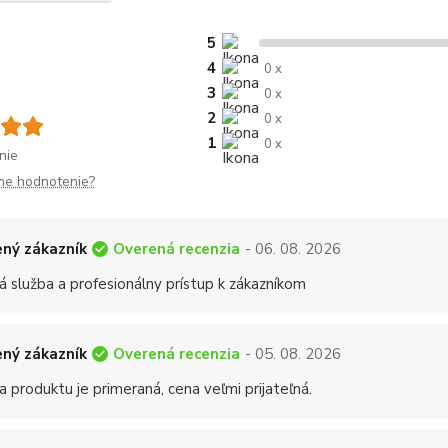
5
4
0 x
3
0 x
2
0 x
1
0 x
nie
me hodnotenie?
Overená recenzia
ný zákazník
- 06. 08. 2026
á služba a profesionálny prístup k zákazníkom
Overená recenzia
ný zákazník
- 05. 08. 2026
a produktu je primeraná, cena veľmi prijateľná.