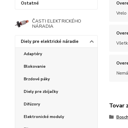
Ostatné
Overe
Vrelo
ČASTI ELEKTRICKÉHO
NÁRADIA
Overe
Diely pre elektrické náradie
Všetk
Adaptéry
Overe
Blokovanie
Nemám
Brzdové páky
Diely pre zbíjačky
Difúzory
Tovar 
Elektronické moduly
Bosc