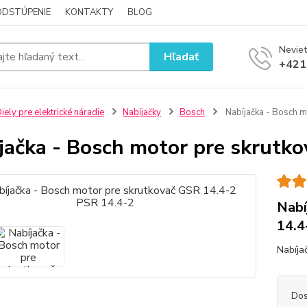
ODSTÚPENIE
KONTAKTY
BLOG
Neviet
Hľadať
+421
iely pre elektrické náradie
Nabíjačky
Bosch
Nabíjačka - Bosch m
jačka - Bosch motor pre skrutk
Nabí
14.4
Nabíja
Dos