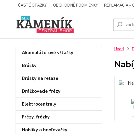
ČASTÉ OTÁZKY
OBCHODNÉ PODMIENKY
REKLAMÁCIA - 
Úvod
D
Akumulátorové vŕtačky
Nabí
Brúsky
Brúsky na reťaze
Drážkovacie frézy
Elektrocentraly
Frézy, frézky
Hoblíky a hobľovačky