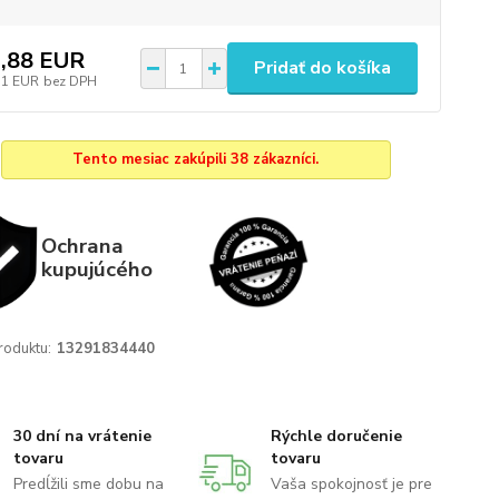
,88 EUR
Pridať do košíka
11 EUR
bez DPH
Tento mesiac zakúpili 38 zákazníci.
Ochrana
kupujúcého
roduktu:
13291834440
30 dní na vrátenie
Rýchle doručenie
tovaru
tovaru
Predĺžili sme dobu na
Vaša spokojnosť je pre