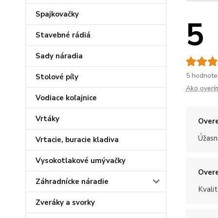
Spajkovačky
5
Stavebné rádiá
Sady náradia
5 hodnote
Stolové píly
Ako overí
Vodiace koľajnice
Vrtáky
Overe
Úžasn
Vrtacie, buracie kladiva
Vysokotlakové umývačky
Overe
Záhradnícke náradie
Kvalit
Zveráky a svorky