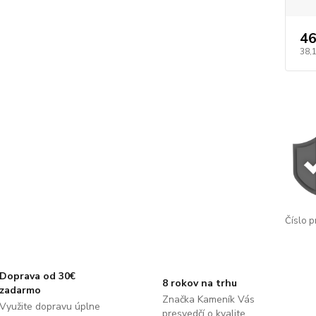
46
38,
Číslo p
Doprava od 30€
8 rokov na trhu
zadarmo
Značka Kameník Vás
Využite dopravu úplne
presvedčí o kvalite