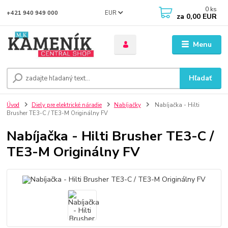
0
ks
EUR
+421 940 949 000
za
0,00 EUR
Menu
Hľadať
Úvod
Diely pre elektrické náradie
Nabíjačky
Nabíjačka - Hilti
Brusher TE3-C / TE3-M Originálny FV
Nabíjačka - Hilti Brusher TE3-C /
TE3-M Originálny FV