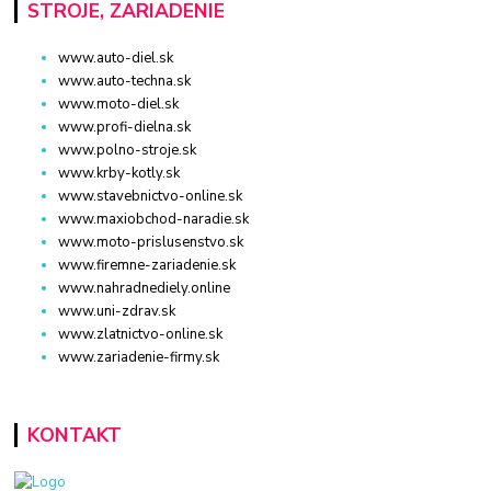
STROJE, ZARIADENIE
www.auto-diel.sk
www.auto-techna.sk
www.moto-diel.sk
www.profi-dielna.sk
www.polno-stroje.sk
www.krby-kotly.sk
www.stavebnictvo-online.sk
www.maxiobchod-naradie.sk
www.moto-prislusenstvo.sk
www.firemne-zariadenie.sk
www.nahradnediely.online
www.uni-zdrav.sk
www.zlatnictvo-online.sk
www.zariadenie-firmy.sk
KONTAKT