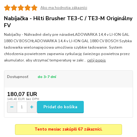
Ako ma hodnotia zákazníci
Nabíjačka - Hilti Brusher TE3-C / TE3-M Originálny
FV
Nabíjačky - Náhradné diely pre náradieŁADOWARKA 14,4 v LI-ION GAL
1880 CV BOSCHŁADOWARKA 14,4 v LI-ION GAL 1880 CV BOSCH Szybka
ładowarka wielonapięciowa umożliwia szybkie ładowanie. System
chłodzenia powietrzem zapewnia cyrkulację świeżego powietrza przez
akumulator, aby utrzymać temperaturę w zakr...
celý popis
Dostupnosť
do 3-7 dní
180,07 EUR
146,40 EUR
bez DPH
Pridať do košíka
Tento mesiac zakúpili 67 zákazníci.