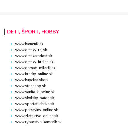
DETI, ŠPORT, HOBBY
www.kamenik.sk
www.detsky-raj.sk
www.detskaradost.sk
www.detsky-hrdina.sk
www.domaci-milacik.sk
www.hracky-online.sk
www.kupelna.shop
www.stonshop.sk
www.sanita-kupelne.sk
www.skolsky-batoh.sk
www.sportaturistika.sk
www.potraviny-online.sk
www.zlatnictvo-online.sk
www.rybarstvo-kamenik.sk