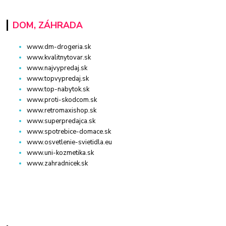
DOM, ZÁHRADA
www.dm-drogeria.sk
www.kvalitnytovar.sk
www.najvypredaj.sk
www.topvypredaj.sk
www.top-nabytok.sk
www.proti-skodcom.sk
www.retromaxishop.sk
www.superpredajca.sk
www.spotrebice-domace.sk
www.osvetlenie-svietidla.eu
www.uni-kozmetika.sk
www.zahradnicek.sk