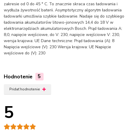
zakresie od 0 do 45 ° C. To znacznie skraca czas ładowania i
wydłuża żywotność baterii. Asymptotyczny algorytm ładowania
ładowarki umożliwia szybkie ładowanie. Nadaje się do szybkiego
ładowania akumulatorów litowo-jonowych 14,4 do 18 V w
elektronarzędziach akumulatorowych Bosch. Prąd ładowania A:
8,0, napięcie wejściowe, do V: 230, napięcie wejściowe V: 230,
wersja krajowa: UE Dane techniczne: Prąd ładowania (A): 8
Napięcia wejściowe (V): 230 Wersja krajowa: UE Napięcie
wejściowe do (V): 230
Hodnotenie
5
Pridať hodnotenie
5