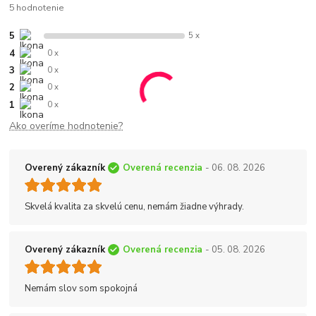
5 hodnotenie
5
5 x
4
0 x
3
0 x
2
0 x
1
0 x
Ako overíme hodnotenie?
Overený zákazník
Overená recenzia
- 06. 08. 2026
Skvelá kvalita za skvelú cenu, nemám žiadne výhrady.
Overený zákazník
Overená recenzia
- 05. 08. 2026
Nemám slov som spokojná