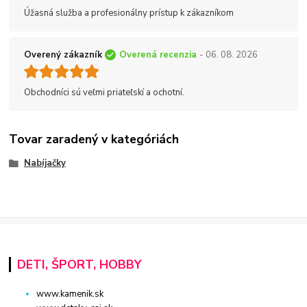
Úžasná služba a profesionálny prístup k zákazníkom
Overený zákazník
Overená recenzia
- 06. 08. 2026
Obchodníci sú veľmi priateľskí a ochotní.
Tovar zaradený v kategóriách
Nabíjačky
DETI, ŠPORT, HOBBY
www.kamenik.sk