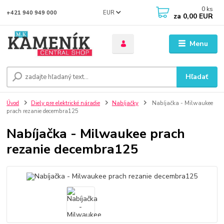
0
ks
EUR
+421 940 949 000
za
0,00 EUR
Menu
Hľadať
Úvod
Diely pre elektrické náradie
Nabíjačky
Nabíjačka - Milwaukee
prach rezanie decembra125
Nabíjačka - Milwaukee prach
rezanie decembra125