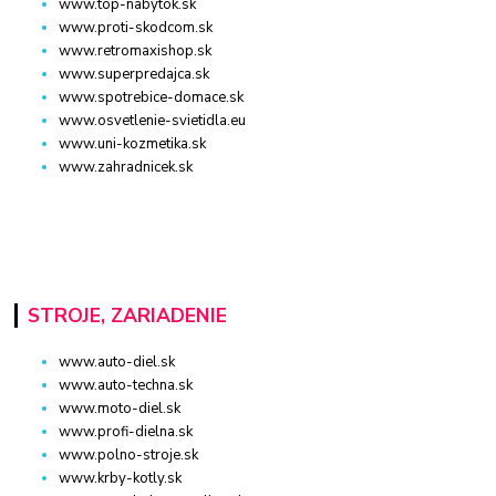
www.top-nabytok.sk
www.proti-skodcom.sk
www.retromaxishop.sk
www.superpredajca.sk
www.spotrebice-domace.sk
www.osvetlenie-svietidla.eu
www.uni-kozmetika.sk
www.zahradnicek.sk
STROJE, ZARIADENIE
www.auto-diel.sk
www.auto-techna.sk
www.moto-diel.sk
www.profi-dielna.sk
www.polno-stroje.sk
www.krby-kotly.sk