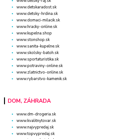
www.detsky-raj.sk
www.detskaradost.sk
www.detsky-hrdina.sk
www.domaci-milacik.sk
www.hracky-online.sk
www.kupelna.shop
www.stonshop.sk
www.sanita-kupelne.sk
www.skolsky-batoh.sk
www.sportaturistika.sk
www.potraviny-online.sk
www.zlatnictvo-online.sk
www.rybarstvo-kamenik.sk
DOM, ZÁHRADA
www.dm-drogeria.sk
www.kvalitnytovar.sk
www.najvypredaj.sk
www.topvypredaj.sk