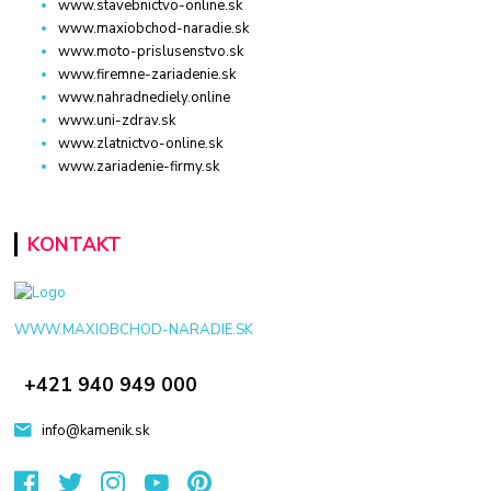
www.stavebnictvo-online.sk
www.maxiobchod-naradie.sk
www.moto-prislusenstvo.sk
www.firemne-zariadenie.sk
www.nahradnediely.online
www.uni-zdrav.sk
www.zlatnictvo-online.sk
www.zariadenie-firmy.sk
KONTAKT
WWW.MAXIOBCHOD-NARADIE.SK
+421 940 949 000
info@kamenik.sk