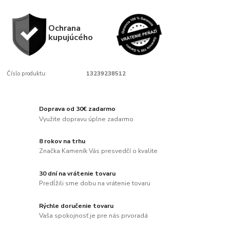
Ochrana
kupujúcého
Číslo produktu:
13239238512
Doprava od 30€ zadarmo
Využite dopravu úplne zadarmo
8 rokov na trhu
Značka Kameník Vás presvedčí o kvalite
30 dní na vrátenie tovaru
Predĺžili sme dobu na vrátenie tovaru
Rýchle doručenie tovaru
Vaša spokojnosť je pre nás prvoradá