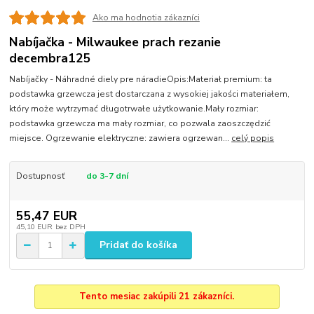
Ako ma hodnotia zákazníci
Nabíjačka - Milwaukee prach rezanie
decembra125
Nabíjačky - Náhradné diely pre náradieOpis:Materiał premium: ta
podstawka grzewcza jest dostarczana z wysokiej jakości materiałem,
który może wytrzymać długotrwałe użytkowanie.Mały rozmiar:
podstawka grzewcza ma mały rozmiar, co pozwala zaoszczędzić
miejsce. Ogrzewanie elektryczne: zawiera ogrzewan...
celý popis
Dostupnosť
do 3-7 dní
55,47 EUR
45,10 EUR
bez DPH
Pridať do košíka
Tento mesiac zakúpili 21 zákazníci.