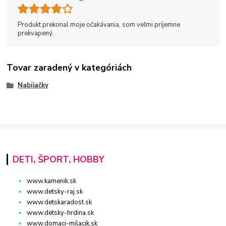
Produkt prekonal moje očakávania, som veľmi príjemne
prekvapený.
Tovar zaradený v kategóriách
Nabíjačky
DETI, ŠPORT, HOBBY
www.kamenik.sk
www.detsky-raj.sk
www.detskaradost.sk
www.detsky-hrdina.sk
www.domaci-milacik.sk