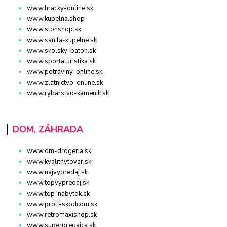
www.hracky-online.sk
www.kupelna.shop
www.stonshop.sk
www.sanita-kupelne.sk
www.skolsky-batoh.sk
www.sportaturistika.sk
www.potraviny-online.sk
www.zlatnictvo-online.sk
www.rybarstvo-kamenik.sk
DOM, ZÁHRADA
www.dm-drogeria.sk
www.kvalitnytovar.sk
www.najvypredaj.sk
www.topvypredaj.sk
www.top-nabytok.sk
www.proti-skodcom.sk
www.retromaxishop.sk
www.superpredajca.sk