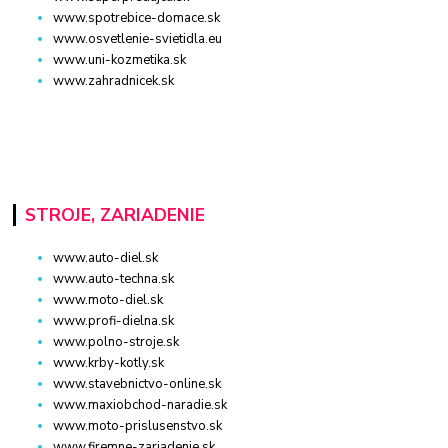
www.spotrebice-domace.sk
www.osvetlenie-svietidla.eu
www.uni-kozmetika.sk
www.zahradnicek.sk
STROJE, ZARIADENIE
www.auto-diel.sk
www.auto-techna.sk
www.moto-diel.sk
www.profi-dielna.sk
www.polno-stroje.sk
www.krby-kotly.sk
www.stavebnictvo-online.sk
www.maxiobchod-naradie.sk
www.moto-prislusenstvo.sk
www.firemne-zariadenie.sk