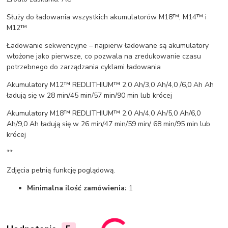
Służy do ładowania wszystkich akumulatorów M18™, M14™ i
M12™
Ładowanie sekwencyjne – najpierw ładowane są akumulatory
włożone jako pierwsze, co pozwala na zredukowanie czasu
potrzebnego do zarządzania cyklami ładowania
Akumulatory M12™ REDLITHIUM™ 2,0 Ah/3,0 Ah/4,0 /6,0 Ah Ah
ładują się w 28 min/45 min/57 min/90 min lub krócej
Akumulatory M18™ REDLITHIUM™ 2,0 Ah/4,0 Ah/5,0 Ah/6,0
Ah/9,0 Ah ładują się w 26 min/47 min/59 min/ 68 min/95 min lub
krócej
**
Zdjęcia pełnią funkcję poglądową.
Minimalna ilość zamówienia:
1