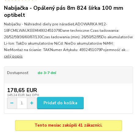
Nabíjačka - Opálený pás 8m 824 šírka 100 mm
optibelt
Nabíjačky - Náhradné diely pre náradieŁADOWARKA M12-
18FCMILWAUKEEMI4932451079Dane techniczne:Czas ładowania:
26/52/59/36/60/87/130Czas ładowania (min): 26/50/52/95Do akumulatorów
Li-Ion: TakDo akumulatorów NiCd: NieDo akumulatorów NiMH:
NieMontaż na ścianie: TAKNumer Artykułu: 4932451079Pojemność ak...
celý popis
Dostupnosť
do 3-7 dní
178,65 EUR
145,24 EUR
bez DPH
Pridať do košíka
Tento mesiac zakúpili 41 zákazníci.