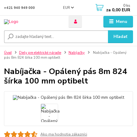
0
ks
EUR
+421 940 949 000
za
0,00 EUR
Menu
Hľadať
Úvod
Diely pre elektrické náradie
Nabíjačky
Nabíjačka - Opálený
pás 8m 824 šírka 100 mm optibelt
Nabíjačka - Opálený pás 8m 824
šírka 100 mm optibelt
Ako ma hodnotia zákazníci