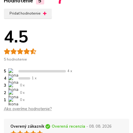
Hodnotenie
5
Pridať hodnotenie
4.5
5 hodnotenie
5
4 x
4
1 x
3
0 x
2
0 x
1
0 x
Ako overíme hodnotenie?
Overený zákazník
Overená recenzia
- 08. 08. 2026