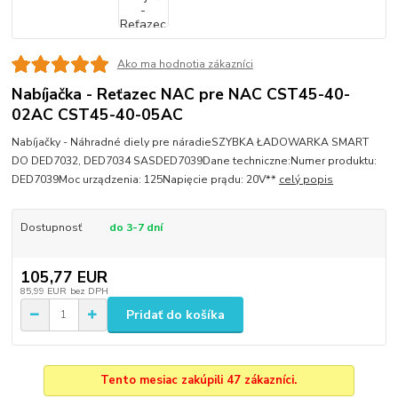
Ako ma hodnotia zákazníci
Nabíjačka - Reťazec NAC pre NAC CST45-40-
02AC CST45-40-05AC
Nabíjačky - Náhradné diely pre náradieSZYBKA ŁADOWARKA SMART
DO DED7032, DED7034 SASDED7039Dane techniczne:Numer produktu:
DED7039Moc urządzenia: 125Napięcie prądu: 20V**
celý popis
Dostupnosť
do 3-7 dní
105,77 EUR
85,99 EUR
bez DPH
Pridať do košíka
Tento mesiac zakúpili 47 zákazníci.