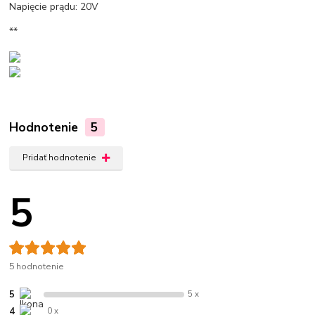
Napięcie prądu: 20V
**
Hodnotenie
5
Pridať hodnotenie
5
5 hodnotenie
5
5 x
4
0 x