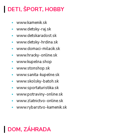
DETI, ŠPORT, HOBBY
www.kamenik.sk
www.detsky-raj.sk
www.detskaradost.sk
www.detsky-hrdina.sk
www.domaci-milacik.sk
www.hracky-online.sk
www.kupelna.shop
www.stonshop.sk
www.sanita-kupelne.sk
www.skolsky-batoh.sk
www.sportaturistika.sk
www.potraviny-online.sk
www.zlatnictvo-online.sk
www.rybarstvo-kamenik.sk
DOM, ZÁHRADA