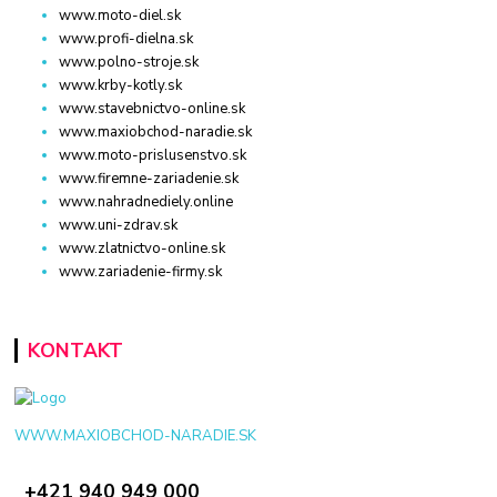
www.moto-diel.sk
www.profi-dielna.sk
www.polno-stroje.sk
www.krby-kotly.sk
www.stavebnictvo-online.sk
www.maxiobchod-naradie.sk
www.moto-prislusenstvo.sk
www.firemne-zariadenie.sk
www.nahradnediely.online
www.uni-zdrav.sk
www.zlatnictvo-online.sk
www.zariadenie-firmy.sk
KONTAKT
WWW.MAXIOBCHOD-NARADIE.SK
+421 940 949 000