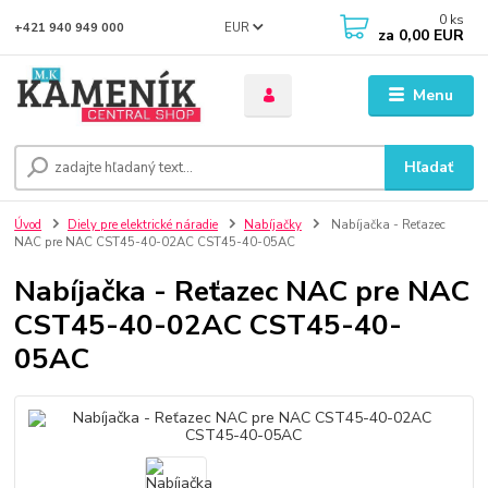
0
ks
EUR
+421 940 949 000
za
0,00 EUR
Menu
Hľadať
Úvod
Diely pre elektrické náradie
Nabíjačky
Nabíjačka - Reťazec
NAC pre NAC CST45-40-02AC CST45-40-05AC
Nabíjačka - Reťazec NAC pre NAC
CST45-40-02AC CST45-40-
05AC