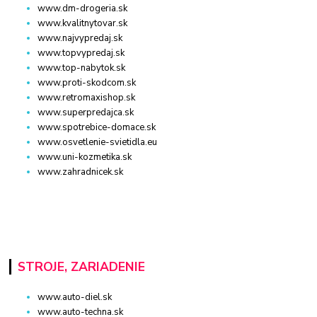
www.dm-drogeria.sk
www.kvalitnytovar.sk
www.najvypredaj.sk
www.topvypredaj.sk
www.top-nabytok.sk
www.proti-skodcom.sk
www.retromaxishop.sk
www.superpredajca.sk
www.spotrebice-domace.sk
www.osvetlenie-svietidla.eu
www.uni-kozmetika.sk
www.zahradnicek.sk
STROJE, ZARIADENIE
www.auto-diel.sk
www.auto-techna.sk