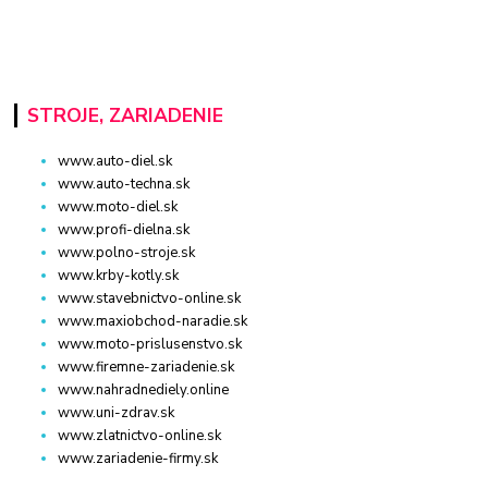
STROJE, ZARIADENIE
www.auto-diel.sk
www.auto-techna.sk
www.moto-diel.sk
www.profi-dielna.sk
www.polno-stroje.sk
www.krby-kotly.sk
www.stavebnictvo-online.sk
www.maxiobchod-naradie.sk
www.moto-prislusenstvo.sk
www.firemne-zariadenie.sk
www.nahradnediely.online
www.uni-zdrav.sk
www.zlatnictvo-online.sk
www.zariadenie-firmy.sk