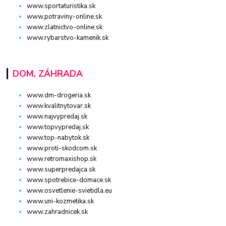
www.sportaturistika.sk
www.potraviny-online.sk
www.zlatnictvo-online.sk
www.rybarstvo-kamenik.sk
DOM, ZÁHRADA
www.dm-drogeria.sk
www.kvalitnytovar.sk
www.najvypredaj.sk
www.topvypredaj.sk
www.top-nabytok.sk
www.proti-skodcom.sk
www.retromaxishop.sk
www.superpredajca.sk
www.spotrebice-domace.sk
www.osvetlenie-svietidla.eu
www.uni-kozmetika.sk
www.zahradnicek.sk