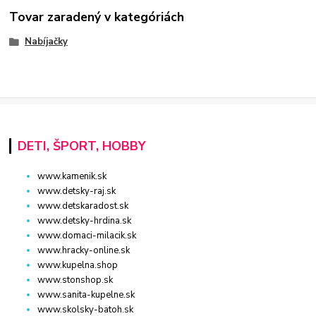
Tovar zaradený v kategóriách
Nabíjačky
DETI, ŠPORT, HOBBY
www.kamenik.sk
www.detsky-raj.sk
www.detskaradost.sk
www.detsky-hrdina.sk
www.domaci-milacik.sk
www.hracky-online.sk
www.kupelna.shop
www.stonshop.sk
www.sanita-kupelne.sk
www.skolsky-batoh.sk