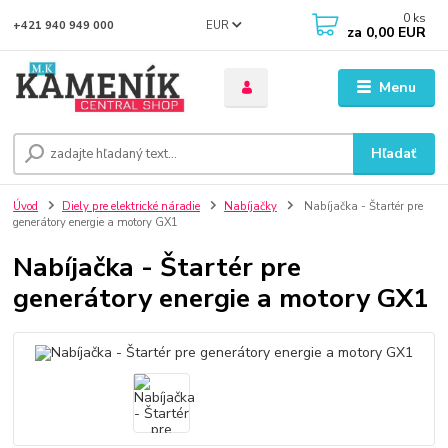
0
ks
EUR
+421 940 949 000
za
0,00 EUR
Menu
Hľadať
Úvod
Diely pre elektrické náradie
Nabíjačky
Nabíjačka - Štartér pre
generátory energie a motory GX1
Nabíjačka - Štartér pre
generátory energie a motory GX1