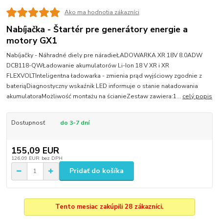
Ako ma hodnotia zákazníci
Nabíjačka - Štartér pre generátory energie a
motory GX1
Nabíjačky - Náhradné diely pre náradieŁADOWARKA XR 18V 8.0ADW
DCB118-QWŁadowanie akumulatorów Li-Ion 18 V XR i XR
FLEXVOLTInteligentna ładowarka - zmienia prąd wyjściowy zgodnie z
bateriąDiagnostyczny wskaźnik LED informuje o stanie naładowania
akumulatoraMożliwość montażu na ścianieZestaw zawiera:1...
celý popis
Dostupnosť
do 3-7 dní
155,09 EUR
126,09 EUR
bez DPH
Pridať do košíka
Tento mesiac zakúpili 28 zákazníci.