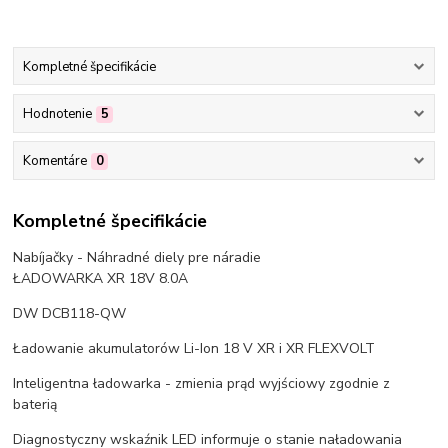
Kompletné špecifikácie
Hodnotenie
5
Komentáre
0
Kompletné špecifikácie
Nabíjačky - Náhradné diely pre náradie
ŁADOWARKA XR 18V 8.0A
DW DCB118-QW
Ładowanie akumulatorów Li-Ion 18 V XR i XR FLEXVOLT
Inteligentna ładowarka - zmienia prąd wyjściowy zgodnie z
baterią
Diagnostyczny wskaźnik LED informuje o stanie naładowania