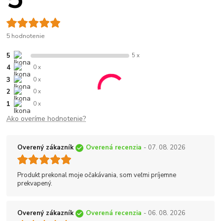
5 hodnotenie
5
5 x
4
0 x
3
0 x
2
0 x
1
0 x
Ako overíme hodnotenie?
Overený zákazník
Overená recenzia
- 07. 08. 2026
Produkt prekonal moje očakávania, som veľmi príjemne
prekvapený.
Overený zákazník
Overená recenzia
- 06. 08. 2026