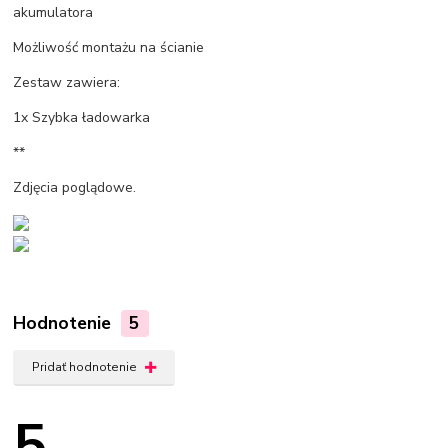
akumulatora
Możliwość montażu na ścianie
Zestaw zawiera:
1x Szybka ładowarka
**
Zdjęcia poglądowe.
Hodnotenie
5
Pridať hodnotenie
5