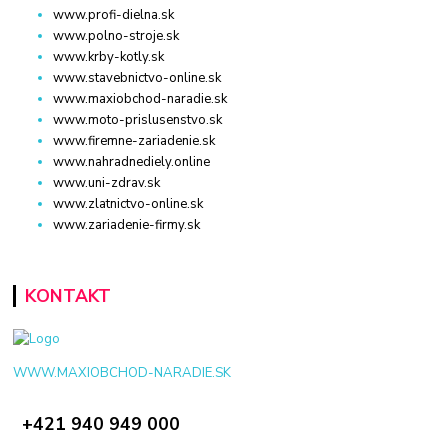
www.profi-dielna.sk
www.polno-stroje.sk
www.krby-kotly.sk
www.stavebnictvo-online.sk
www.maxiobchod-naradie.sk
www.moto-prislusenstvo.sk
www.firemne-zariadenie.sk
www.nahradnediely.online
www.uni-zdrav.sk
www.zlatnictvo-online.sk
www.zariadenie-firmy.sk
KONTAKT
WWW.MAXIOBCHOD-NARADIE.SK
+421 940 949 000