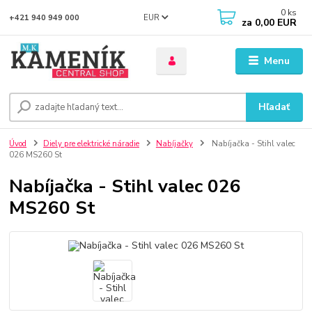
0
ks
EUR
+421 940 949 000
za
0,00 EUR
Menu
Hľadať
Úvod
Diely pre elektrické náradie
Nabíjačky
Nabíjačka - Stihl valec
026 MS260 St
Nabíjačka - Stihl valec 026
MS260 St