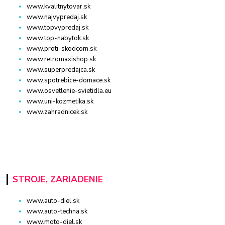
www.kvalitnytovar.sk
www.najvypredaj.sk
www.topvypredaj.sk
www.top-nabytok.sk
www.proti-skodcom.sk
www.retromaxishop.sk
www.superpredajca.sk
www.spotrebice-domace.sk
www.osvetlenie-svietidla.eu
www.uni-kozmetika.sk
www.zahradnicek.sk
STROJE, ZARIADENIE
www.auto-diel.sk
www.auto-techna.sk
www.moto-diel.sk