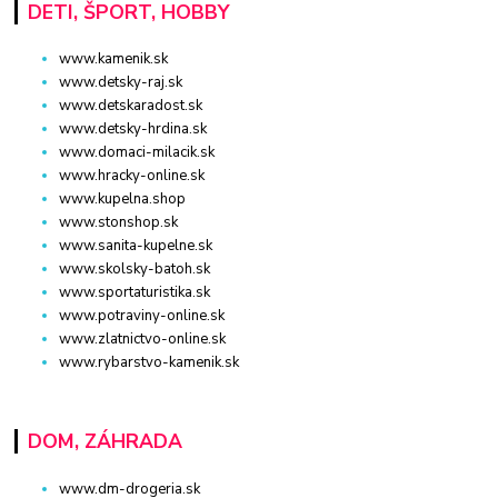
DETI, ŠPORT, HOBBY
www.kamenik.sk
www.detsky-raj.sk
www.detskaradost.sk
www.detsky-hrdina.sk
www.domaci-milacik.sk
www.hracky-online.sk
www.kupelna.shop
www.stonshop.sk
www.sanita-kupelne.sk
www.skolsky-batoh.sk
www.sportaturistika.sk
www.potraviny-online.sk
www.zlatnictvo-online.sk
www.rybarstvo-kamenik.sk
DOM, ZÁHRADA
www.dm-drogeria.sk