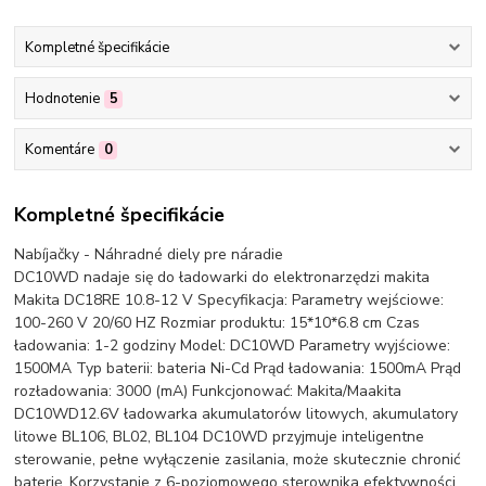
Kompletné špecifikácie
Hodnotenie
5
Komentáre
0
Kompletné špecifikácie
Nabíjačky - Náhradné diely pre náradie
DC10WD nadaje się do ładowarki do elektronarzędzi makita
Makita DC18RE 10.8-12 V Specyfikacja: Parametry wejściowe:
100-260 V 20/60 HZ Rozmiar produktu: 15*10*6.8 cm Czas
ładowania: 1-2 godziny Model: DC10WD Parametry wyjściowe:
1500MA Typ baterii: bateria Ni-Cd Prąd ładowania: 1500mA Prąd
rozładowania: 3000 (mA) Funkcjonować: Makita/Maakita
DC10WD12.6V ładowarka akumulatorów litowych, akumulatory
litowe BL106, BL02, BL104 DC10WD przyjmuje inteligentne
sterowanie, pełne wyłączenie zasilania, może skutecznie chronić
baterię. Korzystanie z 6-poziomowego sterownika efektywności