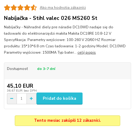
Ako ma hodnotia zákazníci
Nabíjačka - Stihl valec 026 MS260 St
Nabíjačky - Náhradné diely pre náradie DC10WD nadaje się do
ładowarki do elektronarzędzi makita Makita DC18RE 10.8-12 V
Specyfikacja: Parametry wejściowe: 100-260 V 20/60 HZ Rozmiar
produktu: 15*10*6.8 cm Czas ładowania: 1-2 godziny Model: DC10WD
Parametry wyjściowe: 1500MA Typ bater...
celý popis
Dostupnosť
do 3-7 dní
45,10 EUR
36,67 EUR
bez DPH
Pridať do košíka
Tento mesiac zakúpili 12 zákazníci.