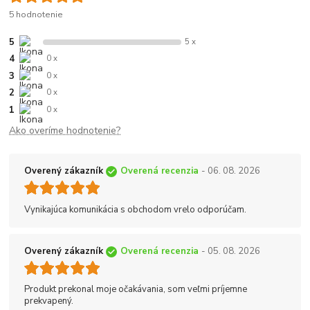
5 hodnotenie
5
5 x
4
0 x
3
0 x
2
0 x
1
0 x
Ako overíme hodnotenie?
Overený zákazník
Overená recenzia
- 06. 08. 2026
Vynikajúca komunikácia s obchodom vrelo odporúčam.
Overený zákazník
Overená recenzia
- 05. 08. 2026
Produkt prekonal moje očakávania, som veľmi príjemne
prekvapený.