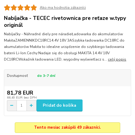
Ako ma hodnotia zákazníci
Nabíjačka - TECEC rivetownica pre reťaze w.typy
originál
Nabíjačky - Náhradné diely pre náradieŁadowarka do akomulatorów
MakitaZAMIENNIKDC18RC14.4V 18V 3ASzybka ładowarka DC18RC do
akumulatorów Makita to idealne urządzenie do szybkiego ładowania
baterii Li-Ion.Cechy:Nadaje się do obsługi MAKITA 14.4V 18V
DC18RCWskaźnik ładowania LED, wygodny wyświetlacz s...
celý popis
Dostupnosť
do 3-7 dní
81,78 EUR
66,49 EUR
bez DPH
Pridať do košíka
Tento mesiac zakúpili 49 zákazníci.