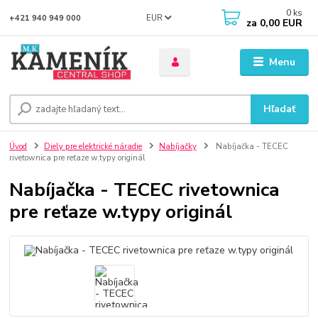
0
ks
EUR
+421 940 949 000
za
0,00 EUR
Menu
Hľadať
Úvod
Diely pre elektrické náradie
Nabíjačky
Nabíjačka - TECEC
rivetownica pre reťaze w.typy originál
Nabíjačka - TECEC rivetownica
pre reťaze w.typy originál