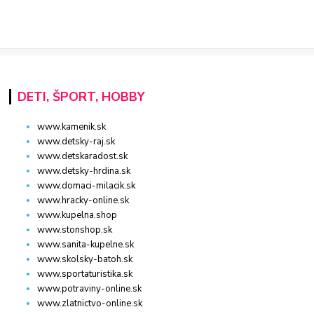
DETI, ŠPORT, HOBBY
www.kamenik.sk
www.detsky-raj.sk
www.detskaradost.sk
www.detsky-hrdina.sk
www.domaci-milacik.sk
www.hracky-online.sk
www.kupelna.shop
www.stonshop.sk
www.sanita-kupelne.sk
www.skolsky-batoh.sk
www.sportaturistika.sk
www.potraviny-online.sk
www.zlatnictvo-online.sk