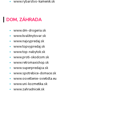
www.rybarstvo-kamenik.sk
DOM, ZÁHRADA
www.dm-drogeria.sk
www.kvalitnytovar.sk
www.najvypredaj.sk
www.topvypredaj.sk
www.top-nabytok.sk
www.proti-skodcom.sk
www.retromaxishop.sk
www.superpredajca.sk
www.spotrebice-domace.sk
www.osvetlenie-svietidla.eu
www.uni-kozmetika.sk
www.zahradnicek.sk