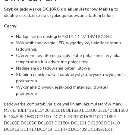
Szybka ładowarka DC18RC do akumulatorów Makita
to
idealne urządzenie do szybkiego ładowania baterii Li-Ion.
Cechy:
Nadaje się do obsługi MAKITA 14.4V 18V DC18RC
Wskaźnik ładowania LED, wygodny wyświetlacz stanu
ładowania.
Czerwone światło miga, gdy słabe połączenie, wysoka
temperatura lub odwrotne połączenie.
Nadaje się do ładowania baterii litowej.
Stabilna i doskonała charakterystyka, wysoka wydajność i
praktyczna.
Wykonane z wysokiej jakości materiału, trwałe i
praktyczne.
Ładowarka kompatybilna z całymi liniami akumulatorów marki
Makita (BL1415 BL1420 BL1815 BL1820 BL1830 BL1840 BL1850
BL1845 BL1860 DC7100, DC711, DC9700,DC9710,DC18RA,
DC18SE DC18SC DC1803 DC1804 DC1201 DC1290 DC1410
DC1412 DC1413 DC1414, DC1470 DC1439 DC14SA LXT).