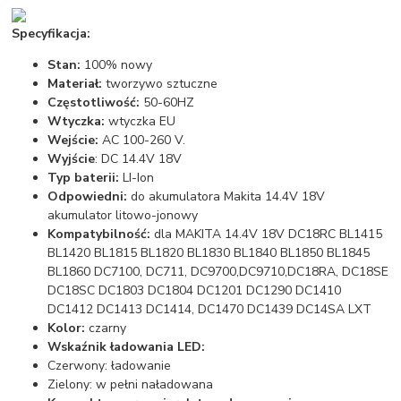
Specyfikacja:
Stan:
100% nowy
Materiał:
tworzywo sztuczne
Częstotliwość:
50-60HZ
Wtyczka:
wtyczka EU
Wejście:
AC 100-260 V.
Wyjście
: DC 14.4V 18V
Typ baterii:
LI-Ion
Odpowiedni:
do akumulatora Makita 14.4V 18V
akumulator litowo-jonowy
Kompatybilność:
dla MAKITA 14.4V 18V DC18RC BL1415
BL1420 BL1815 BL1820 BL1830 BL1840 BL1850 BL1845
BL1860 DC7100, DC711, DC9700,DC9710,DC18RA, DC18SE
DC18SC DC1803 DC1804 DC1201 DC1290 DC1410
DC1412 DC1413 DC1414, DC1470 DC1439 DC14SA LXT
Kolor:
czarny
Wskaźnik ładowania LED:
Czerwony: ładowanie
Zielony: w pełni naładowana