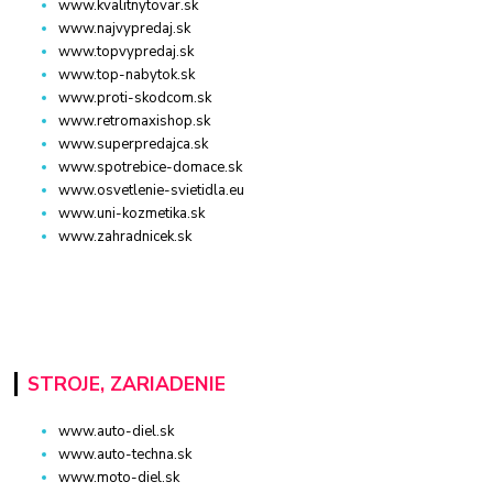
www.kvalitnytovar.sk
www.najvypredaj.sk
www.topvypredaj.sk
www.top-nabytok.sk
www.proti-skodcom.sk
www.retromaxishop.sk
www.superpredajca.sk
www.spotrebice-domace.sk
www.osvetlenie-svietidla.eu
www.uni-kozmetika.sk
www.zahradnicek.sk
STROJE, ZARIADENIE
www.auto-diel.sk
www.auto-techna.sk
www.moto-diel.sk