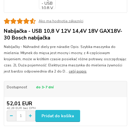
Ako ma hodnotia zákazníci
Nabíjačka - USB 10,8 V 12V 14,4V 18V GAX18V-
30 Bosch nabíjačka
Nabíjačky - Náhradné diely pre náradie Opis: Szybka maszynka do
mielenia: Młynek do mięsa jest mocny i mocny, z 4-częściowym
krojeniem, może w krótkim czasie posiekać różne potrawy, oszczędzając
czas. 2L Duża pojemność: Elektryczna maszynka do mielenia żywności
jest bardzo odpowiednia dla 2 do D...
celý popis
Dostupnosť
do 3-7 dní
52,01 EUR
42,28 EUR
bez DPH
Pridať do košíka