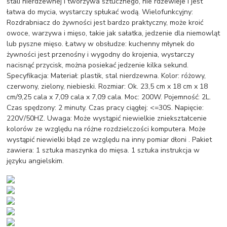
stali nierdzewnej i tworzywa sztucznego, nie rdzewieje i jest
łatwa do mycia, wystarczy spłukać wodą. Wielofunkcyjny:
Rozdrabniacz do żywności jest bardzo praktyczny, może kroić
owoce, warzywa i mięso, takie jak sałatka, jedzenie dla niemowląt
lub pyszne mięso. Łatwy w obsłudze: kuchenny młynek do
żywności jest przenośny i wygodny do krojenia, wystarczy
nacisnąć przycisk, można posiekać jedzenie kilka sekund.
Specyfikacja: Materiał: plastik, stal nierdzewna. Kolor: różowy,
czerwony, zielony, niebieski. Rozmiar: Ok. 23,5 cm x 18 cm x 18
cm/9,25 cala x 7,09 cala x 7,09 cala. Moc: 200W. Pojemność: 2L.
Czas spędzony: 2 minuty. Czas pracy ciągłej: <=30S. Napięcie:
220V/50HZ. Uwaga: Może wystąpić niewielkie zniekształcenie
kolorów ze względu na różne rozdzielczości komputera. Może
wystąpić niewielki błąd ze względu na inny pomiar dłoni . Pakiet
zawiera: 1 sztuka maszynka do mięsa. 1 sztuka instrukcja w
języku angielskim.