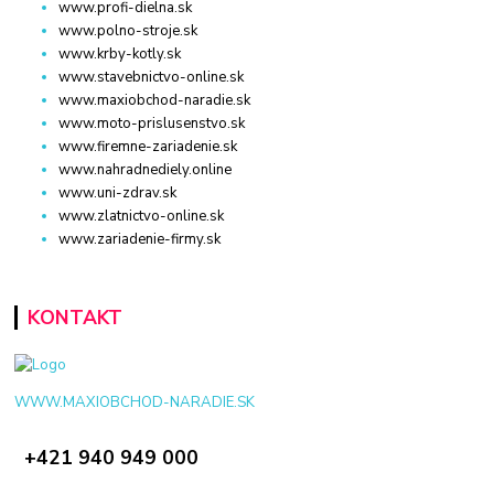
www.profi-dielna.sk
www.polno-stroje.sk
www.krby-kotly.sk
www.stavebnictvo-online.sk
www.maxiobchod-naradie.sk
www.moto-prislusenstvo.sk
www.firemne-zariadenie.sk
www.nahradnediely.online
www.uni-zdrav.sk
www.zlatnictvo-online.sk
www.zariadenie-firmy.sk
KONTAKT
WWW.MAXIOBCHOD-NARADIE.SK
+421 940 949 000