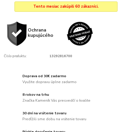
Tento mesiac zakúpili 60 zákazníci.
Ochrana
kupujúcého
Číslo produktu:
13292816700
Doprava od 30€ zadarmo
Využite dopravu úplne zadarmo
8 rokov na trhu
Značka Kameník Vás presvedčí o kvalite
30 dní na vrátenie tovaru
Predĺžili sme dobu na vrátenie tovaru
Rýchle doručenie tovaru