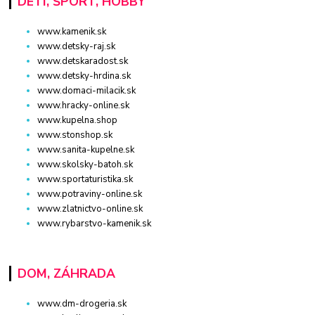
DETI, ŠPORT, HOBBY
www.kamenik.sk
www.detsky-raj.sk
www.detskaradost.sk
www.detsky-hrdina.sk
www.domaci-milacik.sk
www.hracky-online.sk
www.kupelna.shop
www.stonshop.sk
www.sanita-kupelne.sk
www.skolsky-batoh.sk
www.sportaturistika.sk
www.potraviny-online.sk
www.zlatnictvo-online.sk
www.rybarstvo-kamenik.sk
DOM, ZÁHRADA
www.dm-drogeria.sk