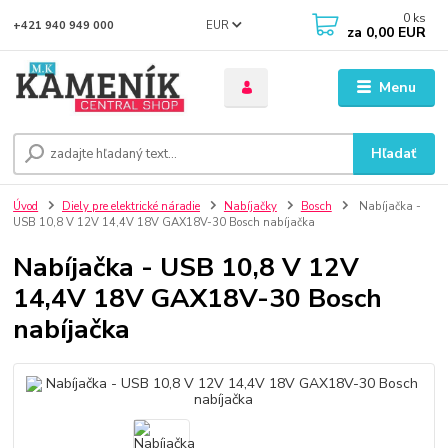
0
ks
EUR
+421 940 949 000
za
0,00 EUR
Menu
Hľadať
Úvod
Diely pre elektrické náradie
Nabíjačky
Bosch
Nabíjačka -
USB 10,8 V 12V 14,4V 18V GAX18V-30 Bosch nabíjačka
Nabíjačka - USB 10,8 V 12V
14,4V 18V GAX18V-30 Bosch
nabíjačka