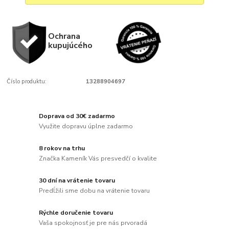
Ochrana
kupujúcého
Číslo produktu:
13288904697
Doprava od 30€ zadarmo
Využite dopravu úplne zadarmo
8 rokov na trhu
Značka Kameník Vás presvedčí o kvalite
30 dní na vrátenie tovaru
Predĺžili sme dobu na vrátenie tovaru
Rýchle doručenie tovaru
Vaša spokojnosť je pre nás prvoradá