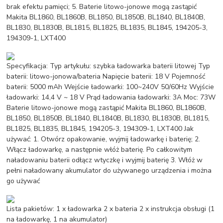
brak efektu pamięci; 5. Baterie litowo-jonowe mogą zastąpić
Makita BL1860, BL1860B, BL1850, BL1850B, BL1840, BL1840B,
BL1830, BL1830B, BL1815, BL1825, BL1835, BL1845, 194205-3,
194309-1, LXT400
Specyfikacja: Typ artykułu: szybka ładowarka baterii litowej Typ
baterii: litowo-jonowa/bateria Napięcie baterii: 18 V Pojemność
baterii: 5000 mAh Wejście ładowarki: 100~240V 50/60Hz Wyjście
ładowarki: 14,4 V ~ 18 V Prąd ładowania ładowarki: 3A Moc: 73W
Baterie litowo-jonowe mogą zastąpić Makita BL1860, BL1860B,
BL1850, BL1850B, BL1840, BL1840B, BL1830, BL1830B, BL1815,
BL1825, BL1835, BL1845, 194205-3, 194309-1, LXT400 Jak
używać: 1. Otwórz opakowanie, wyjmij ładowarkę i baterię; 2.
Włącz ładowarkę, a następnie włóż baterię. Po całkowitym
naładowaniu baterii odłącz wtyczkę i wyjmij baterię 3. Włóż w
pełni naładowany akumulator do używanego urządzenia i można
go używać
Lista pakietów: 1 x ładowarka 2 x bateria 2 x instrukcja obsługi (1
na ładowarkę, 1 na akumulator)