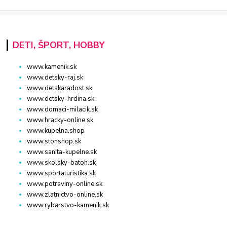
DETI, ŠPORT, HOBBY
www.kamenik.sk
www.detsky-raj.sk
www.detskaradost.sk
www.detsky-hrdina.sk
www.domaci-milacik.sk
www.hracky-online.sk
www.kupelna.shop
www.stonshop.sk
www.sanita-kupelne.sk
www.skolsky-batoh.sk
www.sportaturistika.sk
www.potraviny-online.sk
www.zlatnictvo-online.sk
www.rybarstvo-kamenik.sk