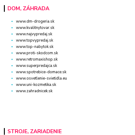
DOM, ZÁHRADA
www.dm-drogeria.sk
www.kvalitnytovar.sk
www.najvypredaj.sk
www.topvypredaj.sk
www.top-nabytok.sk
www.proti-skodcom.sk
www.retromaxishop.sk
www.superpredajca.sk
www.spotrebice-domace.sk
www.osvetlenie-svietidla.eu
www.uni-kozmetika.sk
www.zahradnicek.sk
STROJE, ZARIADENIE