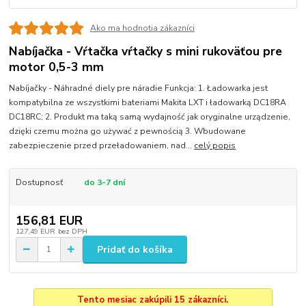
Ako ma hodnotia zákazníci
Nabíjačka - Vŕtačka vŕtačky s mini rukoväťou pre
motor 0,5-3 mm
Nabíjačky - Náhradné diely pre náradie Funkcja: 1. Ładowarka jest
kompatybilna ze wszystkimi bateriami Makita LXT i ładowarką DC18RA
DC18RC; 2. Produkt ma taką samą wydajność jak oryginalne urządzenie,
dzięki czemu można go używać z pewnością 3. Wbudowane
zabezpieczenie przed przeładowaniem, nad...
celý popis
Dostupnosť
do 3-7 dní
156,81 EUR
127,49 EUR
bez DPH
Pridať do košíka
Tento mesiac zakúpili 15 zákazníci.