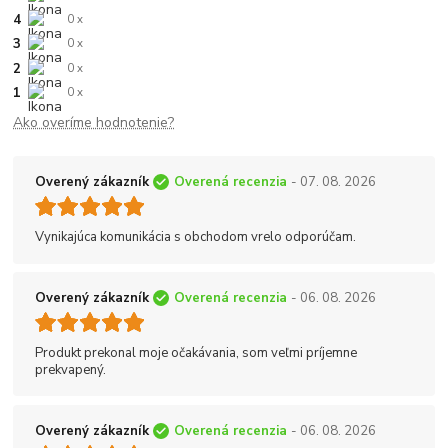
4
0 x
3
0 x
2
0 x
1
0 x
Ako overíme hodnotenie?
Overený zákazník
Overená recenzia
- 07. 08. 2026
Vynikajúca komunikácia s obchodom vrelo odporúčam.
Overený zákazník
Overená recenzia
- 06. 08. 2026
Produkt prekonal moje očakávania, som veľmi príjemne
prekvapený.
Overený zákazník
Overená recenzia
- 06. 08. 2026