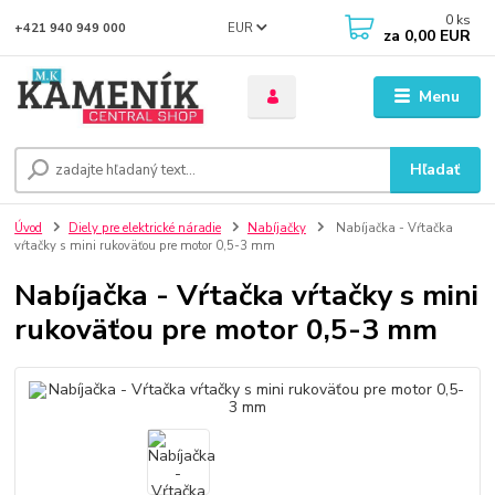
0
ks
EUR
+421 940 949 000
za
0,00 EUR
Menu
Hľadať
Úvod
Diely pre elektrické náradie
Nabíjačky
Nabíjačka - Vŕtačka
vŕtačky s mini rukoväťou pre motor 0,5-3 mm
Nabíjačka - Vŕtačka vŕtačky s mini
rukoväťou pre motor 0,5-3 mm