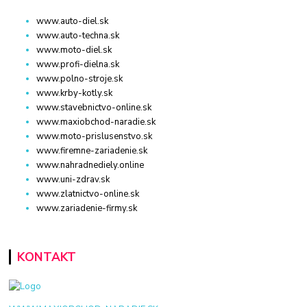
www.auto-diel.sk
www.auto-techna.sk
www.moto-diel.sk
www.profi-dielna.sk
www.polno-stroje.sk
www.krby-kotly.sk
www.stavebnictvo-online.sk
www.maxiobchod-naradie.sk
www.moto-prislusenstvo.sk
www.firemne-zariadenie.sk
www.nahradnediely.online
www.uni-zdrav.sk
www.zlatnictvo-online.sk
www.zariadenie-firmy.sk
KONTAKT