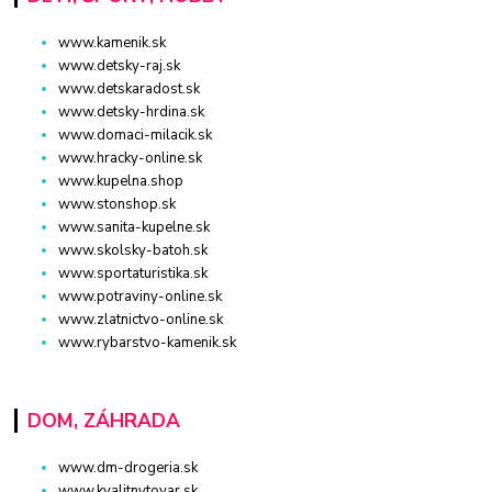
www.kamenik.sk
www.detsky-raj.sk
www.detskaradost.sk
www.detsky-hrdina.sk
www.domaci-milacik.sk
www.hracky-online.sk
www.kupelna.shop
www.stonshop.sk
www.sanita-kupelne.sk
www.skolsky-batoh.sk
www.sportaturistika.sk
www.potraviny-online.sk
www.zlatnictvo-online.sk
www.rybarstvo-kamenik.sk
DOM, ZÁHRADA
www.dm-drogeria.sk
www.kvalitnytovar.sk