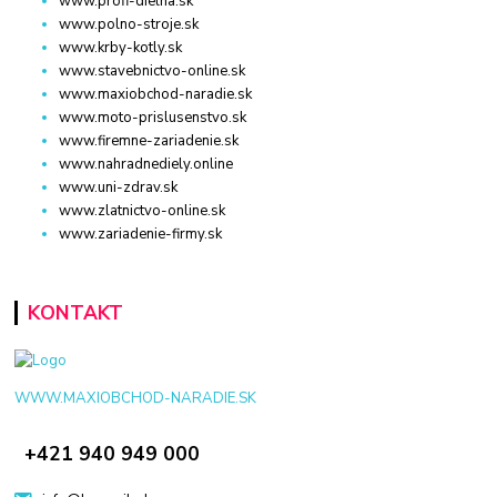
www.profi-dielna.sk
www.polno-stroje.sk
www.krby-kotly.sk
www.stavebnictvo-online.sk
www.maxiobchod-naradie.sk
www.moto-prislusenstvo.sk
www.firemne-zariadenie.sk
www.nahradnediely.online
www.uni-zdrav.sk
www.zlatnictvo-online.sk
www.zariadenie-firmy.sk
KONTAKT
WWW.MAXIOBCHOD-NARADIE.SK
+421 940 949 000