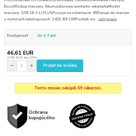
PRZEKŁADNIA ORYGINAŁKod produktu: 1600A00S4GMarka maszyny:
BoschRodzaj maszyny: Akumulatorowa wiertarko-wkrętarkaModel
maszyny: GSR 18-2-LI PLUSPozycja na schemacie: 45Pasuje do maszyn
o numerach katalogowych: 3 601 JE6 100Produkt ory...
celý popis
Dostupnosť
do 3-7 dní
46,61 EUR
37,89 EUR
bez DPH
Pridať do košíka
Tento mesiac zakúpili 69 zákazníci.
Ochrana
kupujúcého