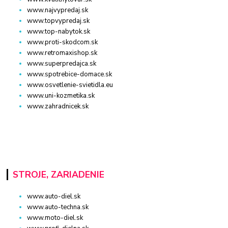
www.najvypredaj.sk
www.topvypredaj.sk
www.top-nabytok.sk
www.proti-skodcom.sk
www.retromaxishop.sk
www.superpredajca.sk
www.spotrebice-domace.sk
www.osvetlenie-svietidla.eu
www.uni-kozmetika.sk
www.zahradnicek.sk
STROJE, ZARIADENIE
www.auto-diel.sk
www.auto-techna.sk
www.moto-diel.sk