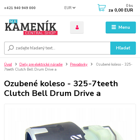
0
ks
EUR
+421 940 949 000
za
0,00 EUR
Menu
Hľadať
Úvod
Diely pre elektrické náradie
Prevodovky
Ozubené koleso - 325-
7teeth Clutch Bell Drum Drive a
Ozubené koleso - 325-7teeth
Clutch Bell Drum Drive a