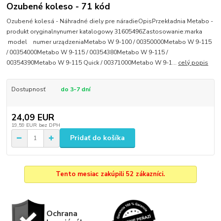
Ozubené koleso - 71 kód
Ozubené kolesá - Náhradné diely pre náradieOpisPrzekładnia Metabo -
produkt oryginalnynumer katalogowy 31605496Zastosowanie:marka
model numer urządzeniaMetabo W 9-100 / 00350000Metabo W 9-115
/ 00354000Metabo W 9-115 / 00354380Metabo W 9-115 /
00354390Metabo W 9-115 Quick / 00371000Metabo W 9-1...
celý popis
Dostupnosť
do 3-7 dní
24,09 EUR
19,59 EUR
bez DPH
Pridať do košíka
Tento mesiac zakúpili 52 zákazníci.
Ochrana