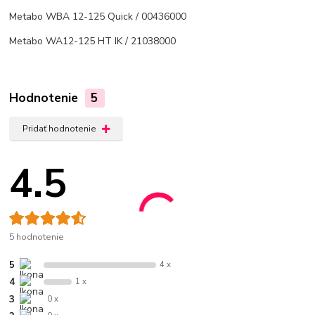
Metabo WBA 12-125 Quick / 00436000
Metabo WA12-125 HT IK / 21038000
Hodnotenie
5
Pridať hodnotenie
4.5
5 hodnotenie
5
4 x
4
1 x
3
0 x