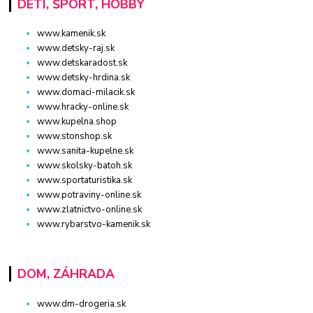
DETI, ŠPORT, HOBBY
www.kamenik.sk
www.detsky-raj.sk
www.detskaradost.sk
www.detsky-hrdina.sk
www.domaci-milacik.sk
www.hracky-online.sk
www.kupelna.shop
www.stonshop.sk
www.sanita-kupelne.sk
www.skolsky-batoh.sk
www.sportaturistika.sk
www.potraviny-online.sk
www.zlatnictvo-online.sk
www.rybarstvo-kamenik.sk
DOM, ZÁHRADA
www.dm-drogeria.sk