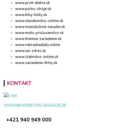
www.profi-dielna.sk
www.polno-stroje.sk
www.krby-kotly.sk
www.stavebnictvo-online.sk
www.maxiobchod-naradie.sk
www.moto-prislusenstvo.sk
www.firemne-zariadenie.sk
www.nahradnediely.online
www.uni-zdrav.sk
www.zlatnictvo-online.sk
www.zariadenie-firmy.sk
KONTAKT
WWW.MAXIOBCHOD-NARADIE.SK
+421 940 949 000