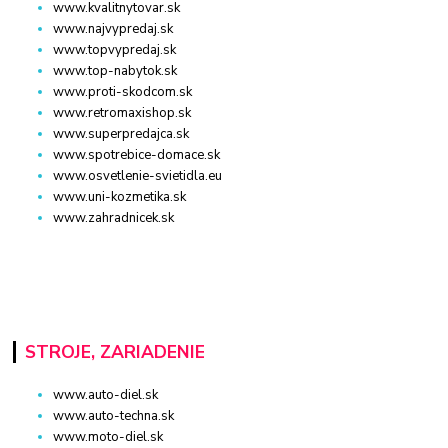
www.kvalitnytovar.sk
www.najvypredaj.sk
www.topvypredaj.sk
www.top-nabytok.sk
www.proti-skodcom.sk
www.retromaxishop.sk
www.superpredajca.sk
www.spotrebice-domace.sk
www.osvetlenie-svietidla.eu
www.uni-kozmetika.sk
www.zahradnicek.sk
STROJE, ZARIADENIE
www.auto-diel.sk
www.auto-techna.sk
www.moto-diel.sk