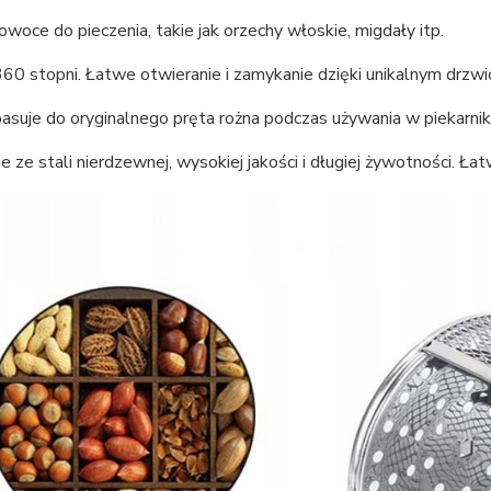
woce do pieczenia, takie jak orzechy włoskie, migdały itp.
60 stopni. Łatwe otwieranie i zamykanie dzięki unikalnym drzw
pasuje do oryginalnego pręta rożna podczas używania w piekarnik
ze stali nierdzewnej, wysokiej jakości i długiej żywotności. Łatw