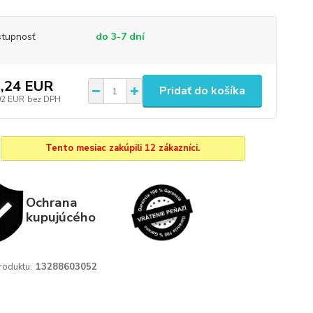
tupnosť
do 3-7 dní
,24 EUR
Pridať do košíka
92 EUR
bez DPH
Tento mesiac zakúpili 12 zákazníci.
Ochrana
kupujúcého
roduktu:
13288603052