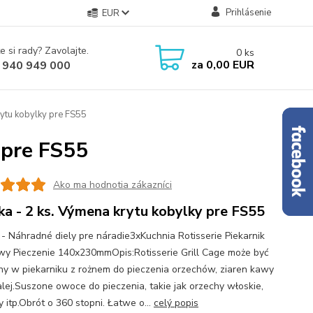
Prihlásenie
EUR
e si rady? Zavolajte.
0
ks
za
0,00 EUR
 940 949 000
rytu kobylky pre FS55
 pre FS55
Ako ma hodnotia zákazníci
ka - 2 ks. Výmena krytu kobylky pre FS55
 - Náhradné diely pre náradie3xKuchnia Rotisserie Piekarnik
y Pieczenie 140x230mmOpis:Rotisserie Grill Cage może być
y w piekarniku z rożnem do pieczenia orzechów, ziaren kawy
dalej.Suszone owoce do pieczenia, takie jak orzechy włoskie,
 itp.Obrót o 360 stopni. Łatwe o...
celý popis