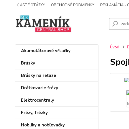
ČASTÉ OTÁZKY
OBCHODNÉ PODMIENKY
REKLAMÁCIA - 
Úvod
D
Akumulátorové vŕtačky
Spoj
Brúsky
Brúsky na reťaze
Drážkovacie frézy
Elektrocentraly
Frézy, frézky
Hoblíky a hobľovačky