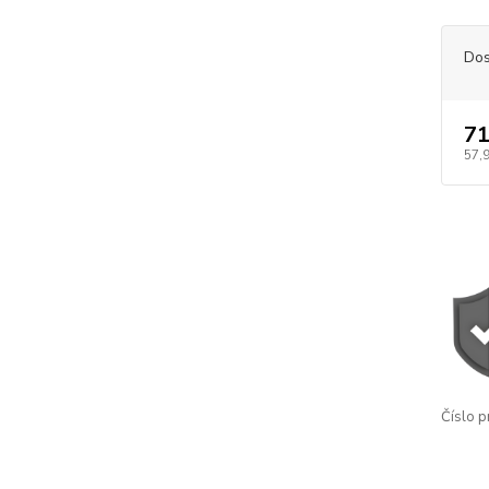
Dos
71
57,
Číslo p