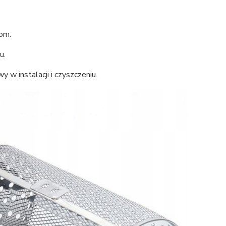
iom.
u.
y w instalacji i czyszczeniu.