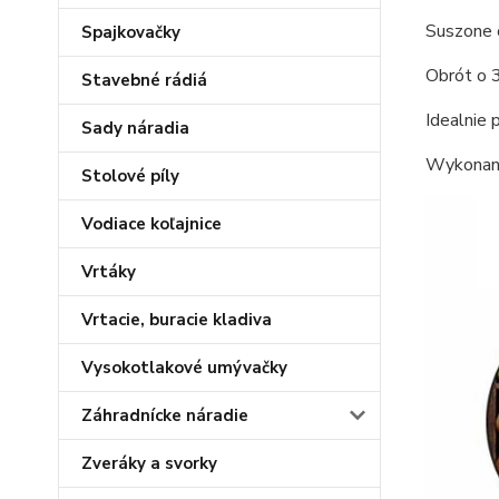
Suszone o
Spajkovačky
Obrót o 3
Stavebné rádiá
Idealnie 
Sady náradia
Wykonane 
Stolové píly
Vodiace koľajnice
Vrtáky
Vrtacie, buracie kladiva
Vysokotlakové umývačky
Záhradnícke náradie
Zveráky a svorky