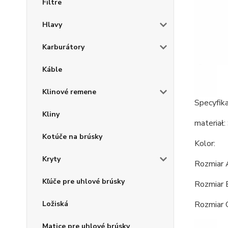
Filtre
Hlavy
Karburátory
Káble
Klinové remene
Specyfika
Kliny
materiał:
Kotúče na brúsky
Kolor:
Kryty
Rozmiar 
Kľúče pre uhlové brúsky
Rozmiar 
Rozmiar 
Ložiská
Matice pre uhlové brúsky