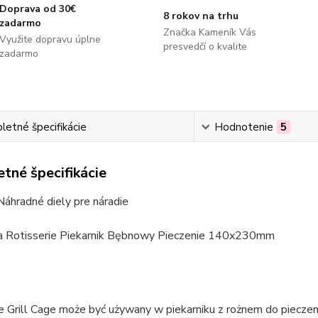
Doprava od 30€
8 rokov na trhu
zadarmo
Značka Kameník Vás
Využite dopravu úplne
presvedčí o kvalite
zadarmo
etné špecifikácie
Hodnotenie
5
tné špecifikácie
Náhradné diely pre náradie
a Rotisserie Piekarnik Bębnowy Pieczenie 140x230mm
e Grill Cage może być używany w piekarniku z rożnem do pieczeni