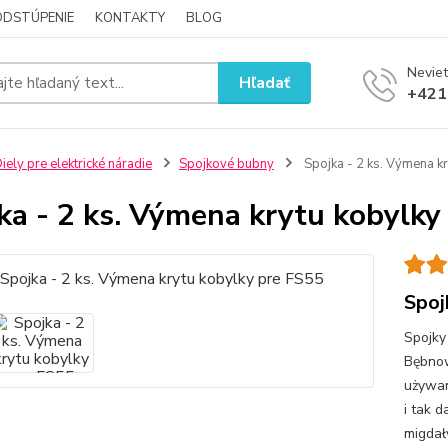
ODSTÚPENIE
KONTAKTY
BLOG
Neviet
Hľadať
+421
iely pre elektrické náradie
Spojkové bubny
Spojka - 2 ks. Výmena k
ka - 2 ks. Výmena krytu kobylky
Spoj
Spojky
Bębnow
używan
i tak 
migdały