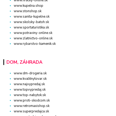
www.hracky-online.sk
www.kupelna.shop
www.stonshop.sk
www.sanita-kupelne.sk
www.skolsky-batoh.sk
www.sportaturistika.sk
www.potraviny-online.sk
www.zlatnictvo-online.sk
www.rybarstvo-kamenik.sk
DOM, ZÁHRADA
www.dm-drogeria.sk
www.kvalitnytovar.sk
www.najvypredaj.sk
www.topvypredaj.sk
www.top-nabytok.sk
www.proti-skodcom.sk
www.retromaxishop.sk
www.superpredajca.sk