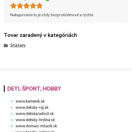
Nakupovanie tu je vždy bezproblémové a rýchle.
Tovar zaradený v kategóriách
Statory
DETI, ŠPORT, HOBBY
www.kamenik.sk
www.detsky-raj.sk
www.detskaradost.sk
www.detsky-hrdina.sk
www.domaci-milacik.sk