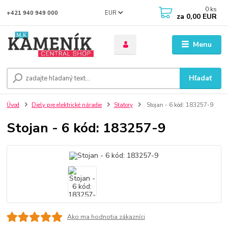
0
ks
EUR
+421 940 949 000
za
0,00 EUR
Menu
Hľadať
Úvod
Diely pre elektrické náradie
Statory
Stojan - 6 kód: 183257-9
Stojan - 6 kód: 183257-9
Ako ma hodnotia zákazníci