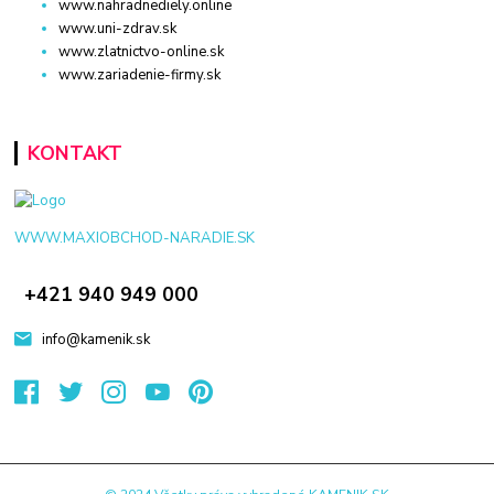
www.nahradnediely.online
www.uni-zdrav.sk
www.zlatnictvo-online.sk
www.zariadenie-firmy.sk
KONTAKT
WWW.MAXIOBCHOD-NARADIE.SK
+421 940 949 000
info@kamenik.sk