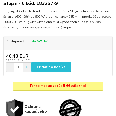
Stojan - 6 kód: 183257-9
Stojany, držiaky - Náhradné diely pre náradieStojan silnika szlifierka do
ścian thz600 (59)Moc 600 W, średnica tarczy 225 mm, prędkość obrotowa
1000-2000/min., gwint wrzeciona M14 wyposażenie, 6 szt. arkuszy
ściernych, rura odsysająca pył - 4m
celý popis
Dostupnosť
do 3-7 dní
40,43 EUR
32,87 EUR
bez DPH
Pridať do košíka
Tento mesiac zakúpili 66 zákazníci.
Ochrana
kupujúcého