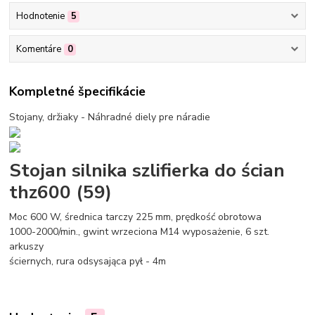
Hodnotenie
5
Komentáre
0
Kompletné špecifikácie
Stojany, držiaky - Náhradné diely pre náradie
Stojan silnika szlifierka do ścian
thz600 (59)
Moc 600 W, średnica tarczy 225 mm, prędkość obrotowa
1000-2000/min., gwint wrzeciona M14 wyposażenie, 6 szt.
arkuszy
ściernych, rura odsysająca pył - 4m