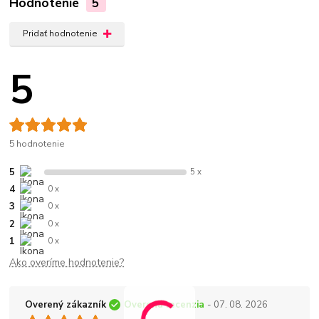
Hodnotenie
5
Pridať hodnotenie
5
5 hodnotenie
5
5 x
4
0 x
3
0 x
2
0 x
1
0 x
Ako overíme hodnotenie?
Overený zákazník
Overená recenzia
- 07. 08. 2026