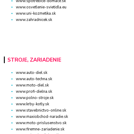
www.spotrebice-domace.sk
www.osvetlenie-svietidla.eu
www.uni-kozmetika.sk
www.zahradnicek.sk
STROJE, ZARIADENIE
www.auto-diel.sk
www.auto-techna.sk
www.moto-diel.sk
www.profi-dielna.sk
www.polno-stroje.sk
www.krby-kotly.sk
www.stavebnictvo-online.sk
www.maxiobchod-naradie.sk
www.moto-prislusenstvo.sk
www.firemne-zariadenie.sk