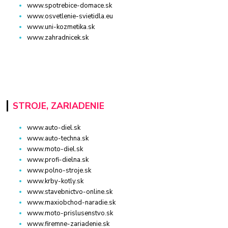
www.spotrebice-domace.sk
www.osvetlenie-svietidla.eu
www.uni-kozmetika.sk
www.zahradnicek.sk
STROJE, ZARIADENIE
www.auto-diel.sk
www.auto-techna.sk
www.moto-diel.sk
www.profi-dielna.sk
www.polno-stroje.sk
www.krby-kotly.sk
www.stavebnictvo-online.sk
www.maxiobchod-naradie.sk
www.moto-prislusenstvo.sk
www.firemne-zariadenie.sk