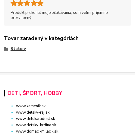
Produkt prekonal moje očakávania, som veľmi príjemne
prekvapený.
Tovar zaradený v kategóriách
Statory
DETI, ŠPORT, HOBBY
www.kamenik.sk
www.detsky-raj.sk
www.detskaradost.sk
www.detsky-hrdina.sk
www.domaci-milacik.sk