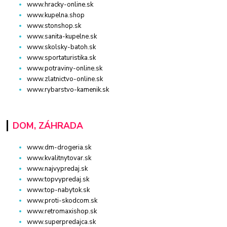
www.hracky-online.sk
www.kupelna.shop
www.stonshop.sk
www.sanita-kupelne.sk
www.skolsky-batoh.sk
www.sportaturistika.sk
www.potraviny-online.sk
www.zlatnictvo-online.sk
www.rybarstvo-kamenik.sk
DOM, ZÁHRADA
www.dm-drogeria.sk
www.kvalitnytovar.sk
www.najvypredaj.sk
www.topvypredaj.sk
www.top-nabytok.sk
www.proti-skodcom.sk
www.retromaxishop.sk
www.superpredajca.sk