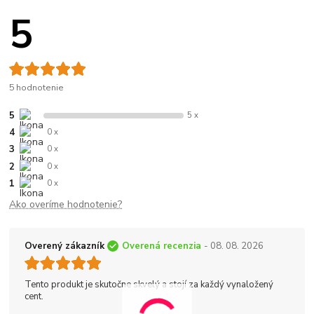
5
5 hodnotenie
5
5 x
4
0 x
3
0 x
2
0 x
1
0 x
Ako overíme hodnotenie?
Overený zákazník
Overená recenzia
- 08. 08. 2026
Tento produkt je skutočne skvelý a stojí za každý vynaložený
cent.