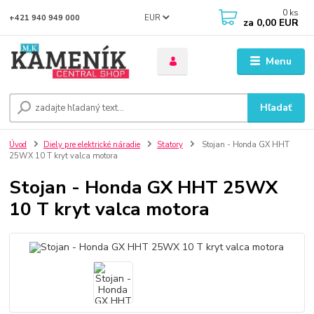
0
ks
EUR
+421 940 949 000
za
0,00 EUR
Menu
Hľadať
Úvod
Diely pre elektrické náradie
Statory
Stojan - Honda GX HHT
25WX 10 T kryt valca motora
Stojan - Honda GX HHT 25WX
10 T kryt valca motora