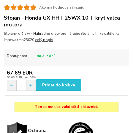
Ako ma hodnotia zákazníci
Stojan - Honda GX HHT 25WX 10 T kryt valca
motora
Stojany, držiaky - Náhradné diely pre náradieStojan silnika szlifierka
kątowa tms23020
celý popis
Dostupnosť
do 3-7 dní
67,69 EUR
55,03 EUR
bez DPH
Pridať do košíka
Tento mesiac zakúpili 4 zákazníci.
Ochrana