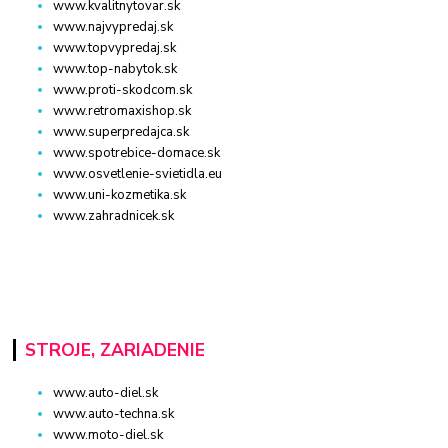
www.kvalitnytovar.sk
www.najvypredaj.sk
www.topvypredaj.sk
www.top-nabytok.sk
www.proti-skodcom.sk
www.retromaxishop.sk
www.superpredajca.sk
www.spotrebice-domace.sk
www.osvetlenie-svietidla.eu
www.uni-kozmetika.sk
www.zahradnicek.sk
STROJE, ZARIADENIE
www.auto-diel.sk
www.auto-techna.sk
www.moto-diel.sk