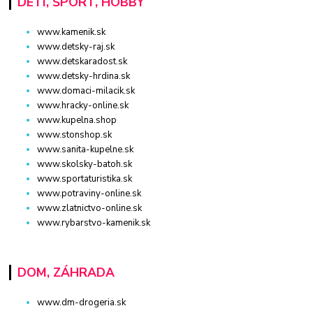
DETI, ŠPORT, HOBBY
www.kamenik.sk
www.detsky-raj.sk
www.detskaradost.sk
www.detsky-hrdina.sk
www.domaci-milacik.sk
www.hracky-online.sk
www.kupelna.shop
www.stonshop.sk
www.sanita-kupelne.sk
www.skolsky-batoh.sk
www.sportaturistika.sk
www.potraviny-online.sk
www.zlatnictvo-online.sk
www.rybarstvo-kamenik.sk
DOM, ZÁHRADA
www.dm-drogeria.sk