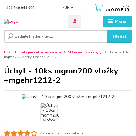
0
ks
EUR
+421 940 949 000
za
0,00 EUR
Menu
Hľadať
Úvod
Diely pre elektrické náradie
Skľučovadlá a úchyty
Úchyt - 10ks
mgmn200 vložky +mgehr1212-2
Úchyt - 10ks mgmn200 vložky
+mgehr1212-2
Ako ma hodnotia zákazníci