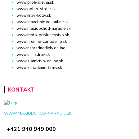
www.profi-dielna.sk
www.polno-stroje.sk
www.krby-kotly.sk
www.stavebnictvo-online.sk
www.maxiobchod-naradie.sk
www.moto-prislusenstvo.sk
www.firemne-zariadenie.sk
www.nahradnediely.online
www.uni-zdrav.sk
www.zlatnictvo-online.sk
www.zariadenie-firmy.sk
KONTAKT
WWW.MAXIOBCHOD-NARADIE.SK
+421 940 949 000