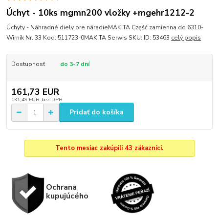
Úchyt - 10ks mgmn200 vložky +mgehr1212-2
Úchyty - Náhradné diely pre náradieMAKITA Część zamienna do 6310-
Wirnik Nr. 33 Kod: 511723-0MAKITA Serwis SKU: ID: 53463
celý popis
Dostupnosť
do 3-7 dní
161,73 EUR
131,49 EUR
bez DPH
Pridať do košíka
Tento mesiac zakúpili 43 zákazníci.
Ochrana
kupujúcého