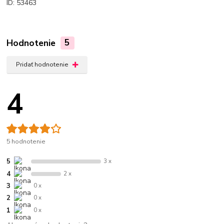
ID: 53463
Hodnotenie
5
Pridať hodnotenie
4
5 hodnotenie
5
3 x
4
2 x
3
0 x
2
0 x
1
0 x