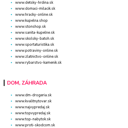
www.detsky-hrdina.sk
www.domaci-milacik.sk
www.hracky-online.sk
www.kupelna.shop
www.stonshop.sk
www.sanita-kupelne.sk
www.skolsky-batoh.sk
www.sportaturistika.sk
www.potraviny-online.sk
www.zlatnictvo-online.sk
www.rybarstvo-kamenik.sk
DOM, ZÁHRADA
www.dm-drogeria.sk
www.kvalitnytovar.sk
www.najvypredaj.sk
www.topvypredaj.sk
www.top-nabytok.sk
www.proti-skodcom.sk