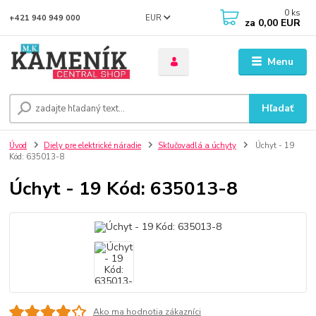
0
ks
EUR
+421 940 949 000
za
0,00 EUR
Menu
Hľadať
Úvod
Diely pre elektrické náradie
Skľučovadlá a úchyty
Úchyt - 19
Kód: 635013-8
Úchyt - 19 Kód: 635013-8
Ako ma hodnotia zákazníci