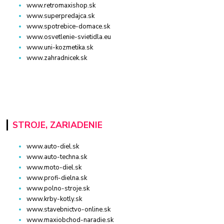
www.retromaxishop.sk
www.superpredajca.sk
www.spotrebice-domace.sk
www.osvetlenie-svietidla.eu
www.uni-kozmetika.sk
www.zahradnicek.sk
STROJE, ZARIADENIE
www.auto-diel.sk
www.auto-techna.sk
www.moto-diel.sk
www.profi-dielna.sk
www.polno-stroje.sk
www.krby-kotly.sk
www.stavebnictvo-online.sk
www.maxiobchod-naradie.sk