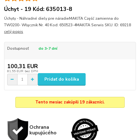
Úchyt - 19 Kód: 635013-8
Úchyty - Náhradné diely pre náradieMAKITA Część zamienna do
TW0200- Włącznik Nr. 40 Kod: 650523-4MAKITA Serwis SKU: ID: 69218
celý popis
Dostupnosť
do 3-7 dní
100,31 EUR
81,55 EUR
bez DPH
Pridať do košíka
Tento mesiac zakúpili 19 zákazníci.
Ochrana
kupujúcého