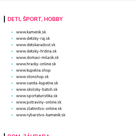
DETI, ŠPORT, HOBBY
www.kamenik.sk
www.detsky-raj.sk
www.detskaradost.sk
www.detsky-hrdina.sk
www.domaci-milacik.sk
www.hracky-online.sk
www.kupelna.shop
www.stonshop.sk
www.sanita-kupelne.sk
www.skolsky-batoh.sk
www.sportaturistika.sk
www.potraviny-online.sk
www.zlatnictvo-online.sk
www.rybarstvo-kamenik.sk