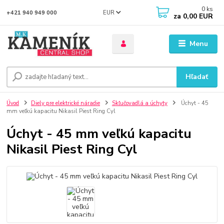
0
ks
EUR
+421 940 949 000
za
0,00 EUR
Menu
Hľadať
Úvod
Diely pre elektrické náradie
Skľučovadlá a úchyty
Úchyt - 45
mm veľkú kapacitu Nikasil Piest Ring Cyl
Úchyt - 45 mm veľkú kapacitu
Nikasil Piest Ring Cyl