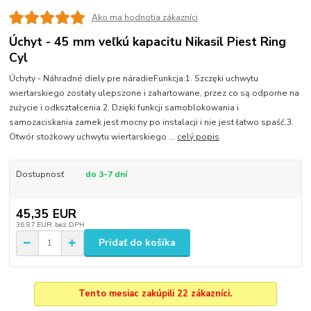
Ako ma hodnotia zákazníci
Úchyt - 45 mm veľkú kapacitu Nikasil Piest Ring
Cyl
Úchyty - Náhradné diely pre náradieFunkcja:1. Szczęki uchwytu
wiertarskiego zostały ulepszone i zahartowane, przez co są odporne na
zużycie i odkształcenia.2. Dzięki funkcji samoblokowania i
samozaciskania zamek jest mocny po instalacji i nie jest łatwo spaść.3.
Otwór stożkowy uchwytu wiertarskiego ...
celý popis
Dostupnosť
do 3-7 dní
45,35 EUR
36,87 EUR
bez DPH
Pridať do košíka
Tento mesiac zakúpili 22 zákazníci.