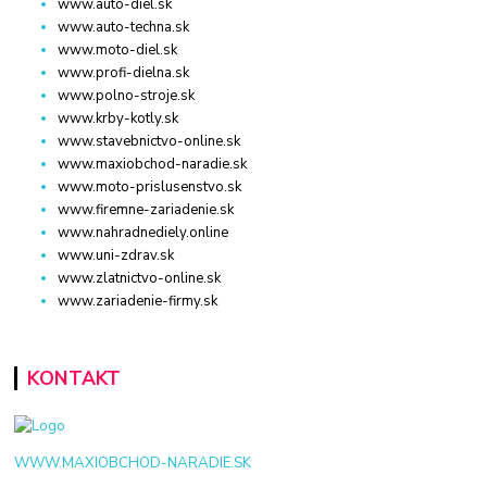
www.auto-diel.sk
www.auto-techna.sk
www.moto-diel.sk
www.profi-dielna.sk
www.polno-stroje.sk
www.krby-kotly.sk
www.stavebnictvo-online.sk
www.maxiobchod-naradie.sk
www.moto-prislusenstvo.sk
www.firemne-zariadenie.sk
www.nahradnediely.online
www.uni-zdrav.sk
www.zlatnictvo-online.sk
www.zariadenie-firmy.sk
KONTAKT
WWW.MAXIOBCHOD-NARADIE.SK