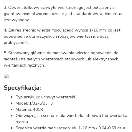
3. Otwór stożkowy uchwytu wiertarskiego jest połączony z
gwintowanym otworem, rozmiar jest standardowy, a demontaż
jest wygodny.
4. Zakres średnic wiertła mocującego wynosi 1-16 mm, co jest
odpowiednie dla wszystkich rodzajów wierteł i ma dużą
praktyczność.
5. Stosowany głównie do mocowania wierteł, odpowiedni do
montażu na małych wiertarkach stołowych lub elektrycznych
wiertarkach ręcznych.
Specyfikacja:
Typ artykułu: uchwyt wiertarski
Model: 1/32-5/8 JT3
Materiał: 40CR
Obowiązująca scena: mała wiertarka stołowa lub wiertarka
ręczna
Średnica wiertła mocującego: ok. 1-16 mm / 0,04-0,63 cala