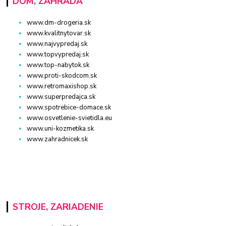
DOM, ZÁHRADA
www.dm-drogeria.sk
www.kvalitnytovar.sk
www.najvypredaj.sk
www.topvypredaj.sk
www.top-nabytok.sk
www.proti-skodcom.sk
www.retromaxishop.sk
www.superpredajca.sk
www.spotrebice-domace.sk
www.osvetlenie-svietidla.eu
www.uni-kozmetika.sk
www.zahradnicek.sk
STROJE, ZARIADENIE