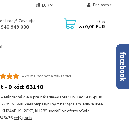
Prihlásenie
EUR
e si rady? Zavolajte.
0
ks
za
0,00 EUR
 940 949 000
40
Ako ma hodnotia zákazníci
t - 9 kód: 63140
 - Náhradné diely pre náradieAdapter Fix Tec SDS-plus
2299 MilwaukeeKompatybilny z narzędziami Milwaukee
 KH24XE, KH26XE, KH28SuperXE.Nr oferty xSale
545436
celý popis