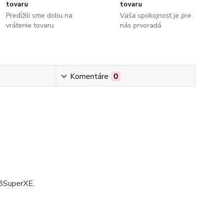
tovaru
tovaru
Predĺžili sme dobu na
Vaša spokojnosť je pre
vrátenie tovaru
nás prvoradá
Komentáre
0
8SuperXE.