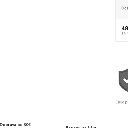
Dos
48
39,
Číslo p
Doprava od 30€
8 rokov na trhu