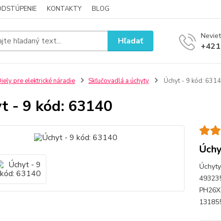
ODSTÚPENIE
KONTAKTY
BLOG
Neviet
Hľadať
+421
iely pre elektrické náradie
Skľučovadlá a úchyty
Úchyt - 9 kód: 631
t - 9 kód: 63140
Úchy
Úchyty
493235
PH26X,
13185