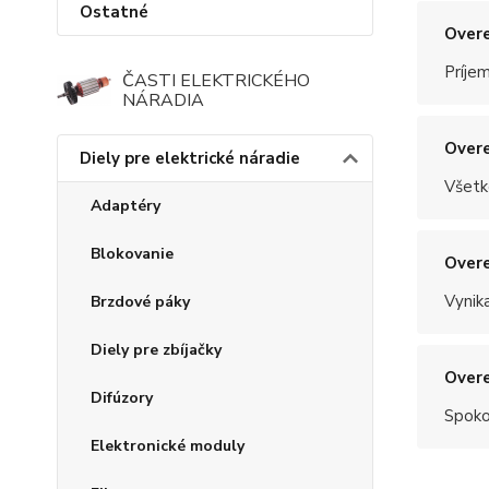
Ostatné
Overe
Príje
ČASTI ELEKTRICKÉHO
NÁRADIA
Overe
Diely pre elektrické náradie
Všetk
Adaptéry
Blokovanie
Overe
Vynik
Brzdové páky
Diely pre zbíjačky
Overe
Difúzory
Spoko
Elektronické moduly