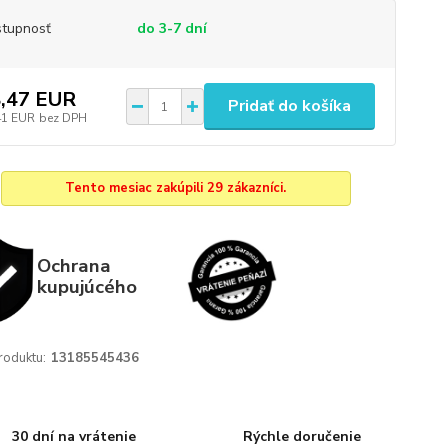
tupnosť
do 3-7 dní
,47 EUR
Pridať do košíka
41 EUR
bez DPH
Tento mesiac zakúpili 29 zákazníci.
Ochrana
kupujúcého
roduktu:
13185545436
30 dní na vrátenie
Rýchle doručenie