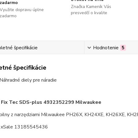
zadarmo
Značka Kameník Vás
Využite dopravu úplne
presvedčí o kvalite
zadarmo
etné špecifikácie
Hodnotenie
5
tné špecifikácie
Náhradné diely pre náradie
 Fix Tec SDS-plus 4932352299 Milwaukee
ilny z narzędziami Milwaukee PH26X, KH24XE, KH26XE, KH2
y xSale 13185545436