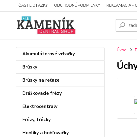
ČASTÉ OTÁZKY
OBCHODNÉ PODMIENKY
REKLAMÁCIA - 
Úvod
D
Akumulátorové vŕtačky
Úchy
Brúsky
Brúsky na reťaze
Drážkovacie frézy
Elektrocentraly
Frézy, frézky
Hoblíky a hobľovačky