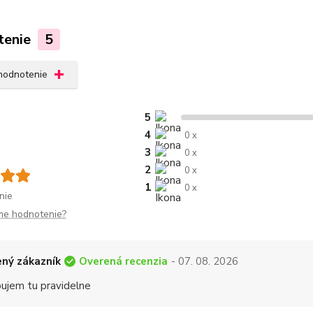
tenie
5
 hodnotenie
5
4
0 x
3
0 x
2
0 x
1
0 x
nie
me hodnotenie?
Overená recenzia
ný zákazník
- 07. 08. 2026
ujem tu pravidelne