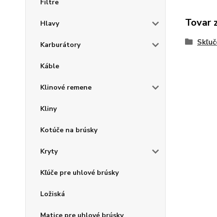
Filtre
Tovar 
Hlavy
Skľuč
Karburátory
Káble
Klinové remene
Kliny
Kotúče na brúsky
Kryty
Kľúče pre uhlové brúsky
Ložiská
Matice pre uhlové brúsky