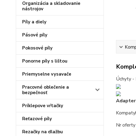
Organizácia a skladovanie
nástrojov
Píly a diely
Pásové píly
Kompl
Pokosové píly
Ponorne píly s lištou
Komple
Priemyselne vysavače
Úchyty - 
Pracovné oblečenie a
bezpečnosť
Adapter
Príklepove vŕtačky
Kompatyb
Reťazové píly
Nr ofert
Rezačky na dlažbu