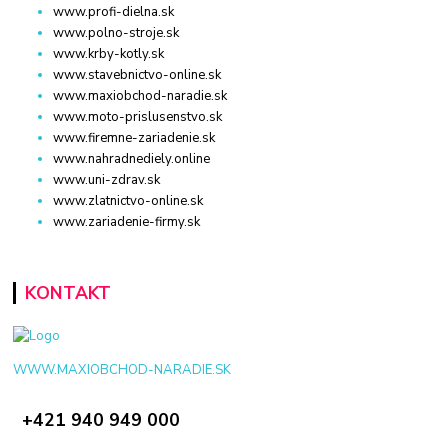
www.profi-dielna.sk
www.polno-stroje.sk
www.krby-kotly.sk
www.stavebnictvo-online.sk
www.maxiobchod-naradie.sk
www.moto-prislusenstvo.sk
www.firemne-zariadenie.sk
www.nahradnediely.online
www.uni-zdrav.sk
www.zlatnictvo-online.sk
www.zariadenie-firmy.sk
KONTAKT
WWW.MAXIOBCHOD-NARADIE.SK
+421 940 949 000