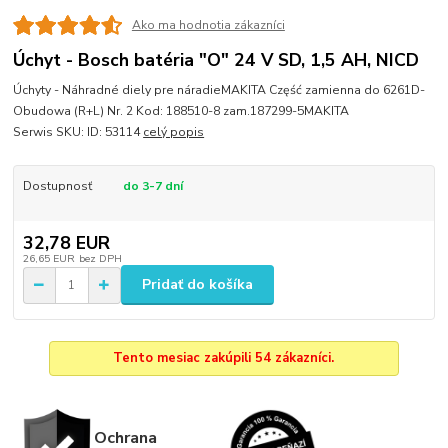
Ako ma hodnotia zákazníci
Úchyt - Bosch batéria "O" 24 V SD, 1,5 AH, NICD
Úchyty - Náhradné diely pre náradieMAKITA Część zamienna do 6261D-
Obudowa (R+L) Nr. 2 Kod: 188510-8 zam.187299-5MAKITA
Serwis SKU: ID: 53114
celý popis
Dostupnosť
do 3-7 dní
32,78 EUR
26,65 EUR
bez DPH
Pridať do košíka
Tento mesiac zakúpili 54 zákazníci.
Ochrana