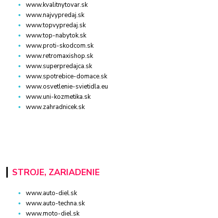
www.kvalitnytovar.sk
www.najvypredaj.sk
www.topvypredaj.sk
www.top-nabytok.sk
www.proti-skodcom.sk
www.retromaxishop.sk
www.superpredajca.sk
www.spotrebice-domace.sk
www.osvetlenie-svietidla.eu
www.uni-kozmetika.sk
www.zahradnicek.sk
STROJE, ZARIADENIE
www.auto-diel.sk
www.auto-techna.sk
www.moto-diel.sk