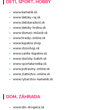
DETI, ŠPORT, HOBBY
www.kamenik.sk
www.detsky-raj.sk
www.detskaradost.sk
www.detsky-hrdina.sk
www.domaci-milacik.sk
www.hracky-online.sk
www.kupelna.shop
www.stonshop.sk
www.sanita-kupelne.sk
www.skolsky-batoh.sk
www.sportaturistika.sk
www.potraviny-online.sk
www.zlatnictvo-online.sk
www.rybarstvo-kamenik.sk
DOM, ZÁHRADA
www.dm-drogeria.sk