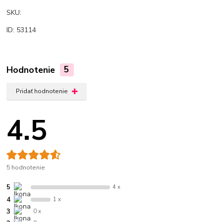
SKU:
ID: 53114
Hodnotenie
5
Pridať hodnotenie
4.5
5 hodnotenie
5
4 x
4
1 x
3
0 x