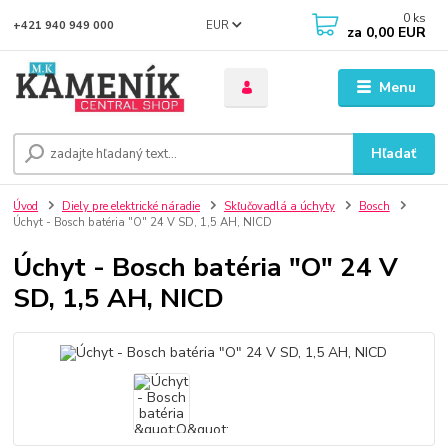
0
ks
EUR
+421 940 949 000
za
0,00 EUR
Menu
Hľadať
Úvod
Diely pre elektrické náradie
Skľučovadlá a úchyty
Bosch
Úchyt - Bosch batéria "O" 24 V SD, 1,5 AH, NICD
Úchyt - Bosch batéria "O" 24 V
SD, 1,5 AH, NICD