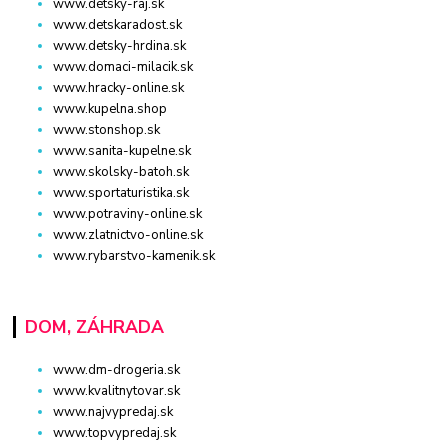
www.detsky-raj.sk
www.detskaradost.sk
www.detsky-hrdina.sk
www.domaci-milacik.sk
www.hracky-online.sk
www.kupelna.shop
www.stonshop.sk
www.sanita-kupelne.sk
www.skolsky-batoh.sk
www.sportaturistika.sk
www.potraviny-online.sk
www.zlatnictvo-online.sk
www.rybarstvo-kamenik.sk
DOM, ZÁHRADA
www.dm-drogeria.sk
www.kvalitnytovar.sk
www.najvypredaj.sk
www.topvypredaj.sk