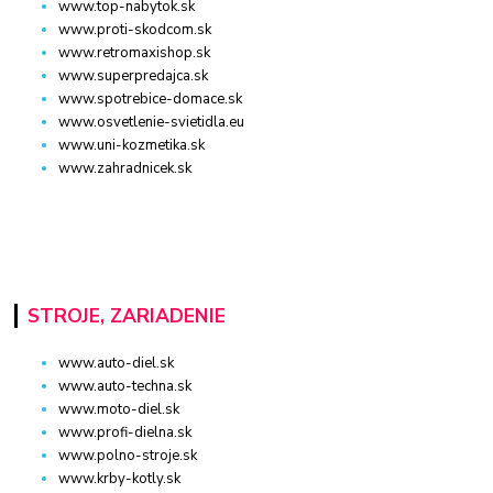
www.top-nabytok.sk
www.proti-skodcom.sk
www.retromaxishop.sk
www.superpredajca.sk
www.spotrebice-domace.sk
www.osvetlenie-svietidla.eu
www.uni-kozmetika.sk
www.zahradnicek.sk
STROJE, ZARIADENIE
www.auto-diel.sk
www.auto-techna.sk
www.moto-diel.sk
www.profi-dielna.sk
www.polno-stroje.sk
www.krby-kotly.sk