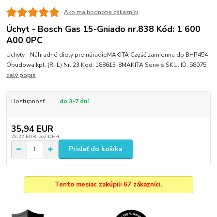
Ako ma hodnotia zákazníci
Úchyt - Bosch Gas 15-Gniado nr.838 Kód: 1 600
A00 0PC
Úchyty - Náhradné diely pre náradieMAKITA Część zamienna do BHP454-
Obudowa kpl. (R+L) Nr. 23 Kod: 188613-8MAKITA Serwis SKU: ID: 58075
celý popis
Dostupnosť
do 3-7 dní
35,94 EUR
29,22 EUR
bez DPH
Pridať do košíka
Tento mesiac zakúpili 67 zákazníci.