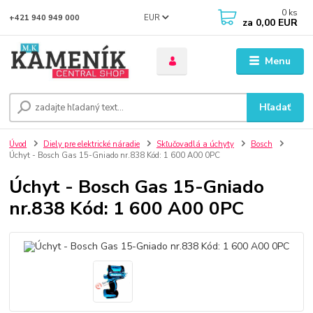
0
ks
EUR
+421 940 949 000
za
0,00 EUR
Menu
Hľadať
Úvod
Diely pre elektrické náradie
Skľučovadlá a úchyty
Bosch
Úchyt - Bosch Gas 15-Gniado nr.838 Kód: 1 600 A00 0PC
Úchyt - Bosch Gas 15-Gniado
nr.838 Kód: 1 600 A00 0PC