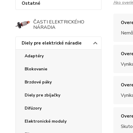
Ako overí
Ostatné
ČASTI ELEKTRICKÉHO
Overe
NÁRADIA
Nemôž
Diely pre elektrické náradie
Overe
Adaptéry
Vynik
Blokovanie
Brzdové páky
Overe
Diely pre zbíjačky
Vynik
Difúzory
Overe
Elektronické moduly
Skuto