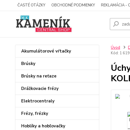
ČASTÉ OTÁZKY
OBCHODNÉ PODMIENKY
REKLAMÁCIA - 
Úvod
D
Akumulátorové vŕtačky
Kód: 1 619
Brúsky
Úch
KOLE
Brúsky na reťaze
Drážkovacie frézy
Elektrocentraly
Frézy, frézky
Hoblíky a hobľovačky