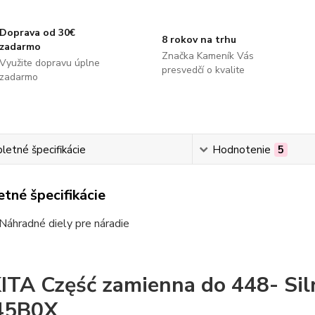
Doprava od 30€
8 rokov na trhu
zadarmo
Značka Kameník Vás
Využite dopravu úplne
presvedčí o kvalite
zadarmo
etné špecifikácie
Hodnotenie
5
tné špecifikácie
Náhradné diely pre náradie
TA Część zamienna do 448- Sil
45B0X