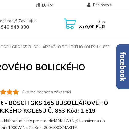
Prihlásenie
EUR
e si rady? Zavolajte.
0
ks
za
0,00 EUR
 940 949 000
 BOSCH GKS 165 BUSOLLÁROVÉHO BOLICKÉHO KOLESU Č. 853
ÁROVÉHO BOLICKÉHO
Ako ma hodnotia zákazníci
yt - BOSCH GKS 165 BUSOLLÁROVÉHO
ICKÉHO KOLESU Č. 853 Kód: 1 619
 - Náhradné diely pre náradieMAKITA Część zamienna do
ilnik 1000W Nr. 24 Kod: 20045B0XMAKITA