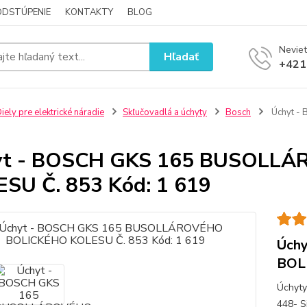
ODSTÚPENIE
KONTAKTY
BLOG
Neviet
Hľadať
+421
iely pre elektrické náradie
Skľučovadlá a úchyty
Bosch
Úchyt -
yt - BOSCH GKS 165 BUSOLL
SU Č. 853 Kód: 1 619
Úch
BOL
Úchyty
448- S