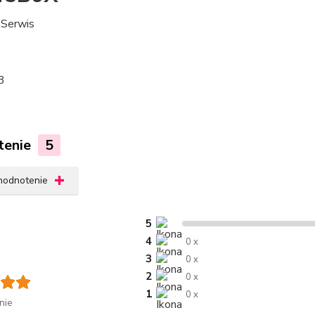
Serwis
3
tenie
5
 hodnotenie
5
4
0 x
3
0 x
2
0 x
1
0 x
nie