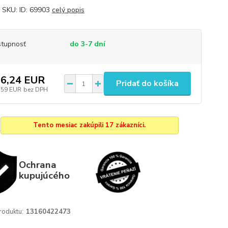
 SKU: ID: 69903
celý popis
tupnosť
do 3-7 dní
6,24 EUR
Pridať do košíka
,59 EUR
bez DPH
Tento mesiac zakúpili 17 zákazníci.
Ochrana
kupujúcého
roduktu:
13160422473