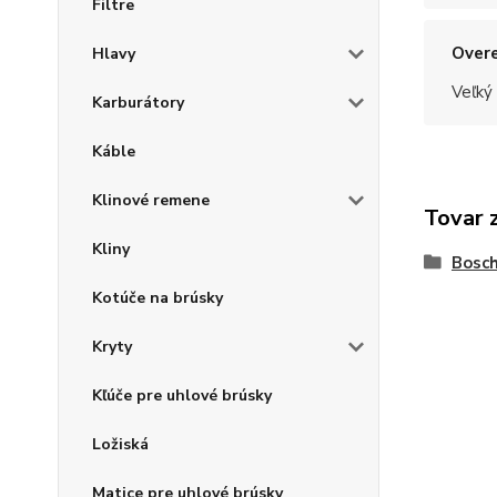
Filtre
Overe
Hlavy
Veľký
Karburátory
Káble
Klinové remene
Tovar 
Kliny
Bosc
Kotúče na brúsky
Kryty
Kľúče pre uhlové brúsky
Ložiská
Matice pre uhlové brúsky