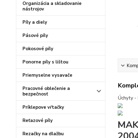
Organizácia a skladovanie
nástrojov
Píly a diely
Pásové píly
Pokosové píly
Ponorne píly s lištou
Kompl
Priemyselne vysavače
Komple
Pracovné oblečenie a
bezpečnosť
Úchyty - 
Príklepove vŕtačky
Reťazové píly
MAKI
200
Rezačky na dlažbu