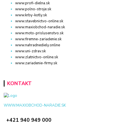
www.profi-dielna.sk
www.polno-stroje.sk
www.krby-kotly.sk
www.stavebnictvo-online.sk
www.maxiobchod-naradie.sk
www.moto-prislusenstvo.sk
www.firemne-zariadenie.sk
www.nahradnediely.online
www.uni-zdrav.sk
www.zlatnictvo-online.sk
www.zariadenie-firmy.sk
KONTAKT
WWW.MAXIOBCHOD-NARADIE.SK
+421 940 949 000