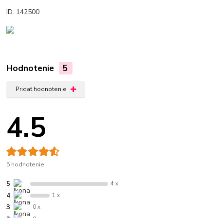
ID: 142500
Hodnotenie
5
Pridať hodnotenie
4.5
5 hodnotenie
5
4 x
4
1 x
3
0 x