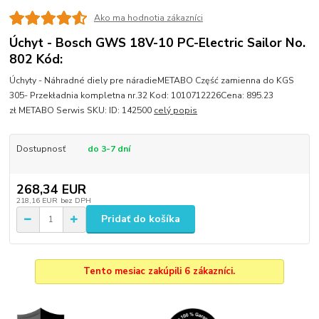
Ako ma hodnotia zákazníci
Úchyt - Bosch GWS 18V-10 PC-Electric Sailor No.
802 Kód:
Úchyty - Náhradné diely pre náradieMETABO Część zamienna do KGS
305- Przekładnia kompletna nr.32 Kod: 1010712226Cena: 895.23
zł METABO Serwis SKU: ID: 142500
celý popis
Dostupnosť
do 3-7 dní
268,34 EUR
218,16 EUR
bez DPH
Pridať do košíka
Tento mesiac zakúpili 6 zákazníci.