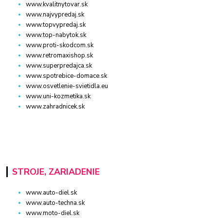
www.kvalitnytovar.sk
www.najvypredaj.sk
www.topvypredaj.sk
www.top-nabytok.sk
www.proti-skodcom.sk
www.retromaxishop.sk
www.superpredajca.sk
www.spotrebice-domace.sk
www.osvetlenie-svietidla.eu
www.uni-kozmetika.sk
www.zahradnicek.sk
STROJE, ZARIADENIE
www.auto-diel.sk
www.auto-techna.sk
www.moto-diel.sk